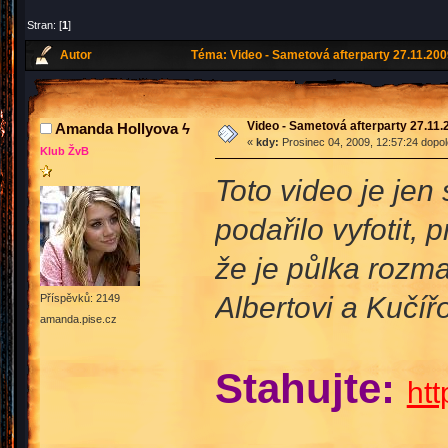
Stran: [
1
]
Autor
Téma: Video - Sametová afterparty 27.11.200
Video - Sametová afterparty 27.11.
Amanda Hollyova ϟ
«
kdy:
Prosinec 04, 2009, 12:57:24 dopo
Klub ŽvB
Toto video je jen
podařilo vyfotit, 
že je půlka rozma
Albertovi a Kučířo
Příspěvků: 2149
amanda.pise.cz
Stahujte:
htt