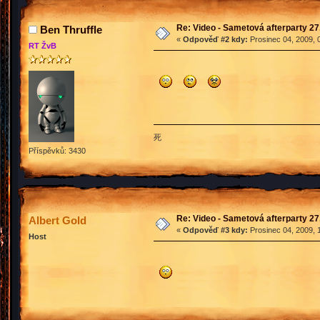
Re: Video - Sametová afterparty 27
Ben Thruffle
«
Odpověď #2 kdy:
Prosinec 04, 2009, 
RT ŽvB
死
Příspěvků: 3430
Re: Video - Sametová afterparty 27
Albert Gold
«
Odpověď #3 kdy:
Prosinec 04, 2009, 
Host