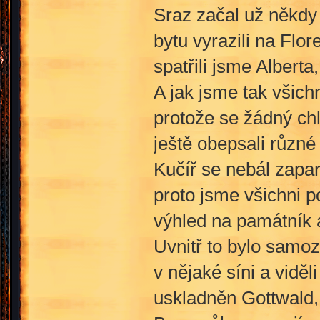
Sraz začal už někdy
bytu vyrazili na Flo
spatřili jsme Albert
A jak jsme tak všichn
protože se žádný ch
ještě obepsali různé
Kučíř se nebál zapar
proto jsme všichni p
výhled na památník a
Uvnitř to bylo samo
v nějaké síni a vidě
uskladněn Gottwald,