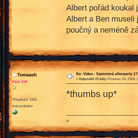
Albert pořád koukal 
Albert a Ben museli 
poučný a neméně zábav
Re: Video - Sametová afterparty 27
Tomaash
«
Odpověď #1 kdy:
Prosinec 04, 2009, 
Klub ŽvB
*thumbs up*
Příspěvků: 5260
exkoordinátor
Ψ