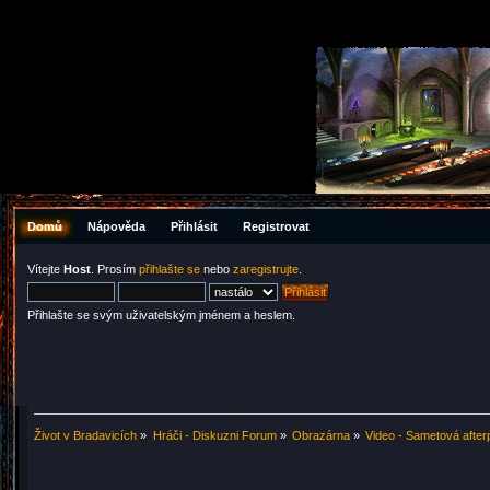
Domů
Nápověda
Přihlásit
Registrovat
Vítejte
Host
. Prosím
přihlašte se
nebo
zaregistrujte
.
Přihlašte se svým uživatelským jménem a heslem.
Život v Bradavicích
»
Hráči - Diskuzni Forum
»
Obrazárna
»
Video - Sametová after