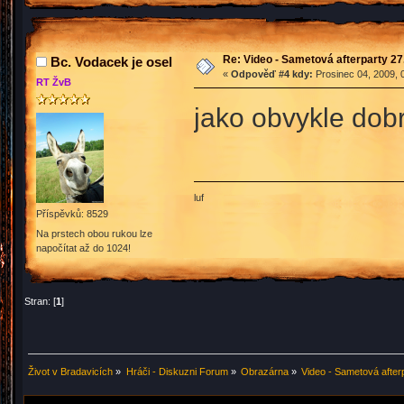
Re: Video - Sametová afterparty 27
Bc. Vodacek je osel
«
Odpověď #4 kdy:
Prosinec 04, 2009, 
RT ŽvB
jako obvykle do
luf
Příspěvků: 8529
Na prstech obou rukou lze
napočítat až do 1024!
Stran: [
1
]
Život v Bradavicích
»
Hráči - Diskuzni Forum
»
Obrazárna
»
Video - Sametová after