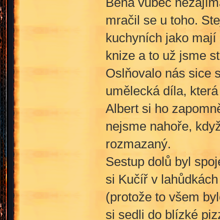
Bena vůbec nezajímal
mračil se u toho. Ste
kuchyních jako mají
knize a to už jsme s
Oslňovalo nás sice sv
umělecká díla, která
Albert si ho zapomně
nejsme nahoře, když u
rozmazaný.
Sestup dolů byl spo
si Kučíř v lahůdkách
(protože to všem by
si sedli do blízké pi