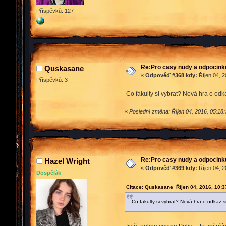
Příspěvků: 127
Re:Pro casy nudy a odpocink
Quskasane
«
Odpověď #368 kdy:
Říjen 04, 2
Příspěvků: 3
Co fakulty si vybrat? Nová hra o
odk
«
Poslední změna: Říjen 04, 2016, 05:18:
Re:Pro casy nudy a odpocink
Hazel Wright
«
Odpověď #369 kdy:
Říjen 04, 2
Dospělák
Citace: Quskasane Říjen 04, 2016, 10:3
Co fakulty si vybrat? Nová hra o
odkaz 