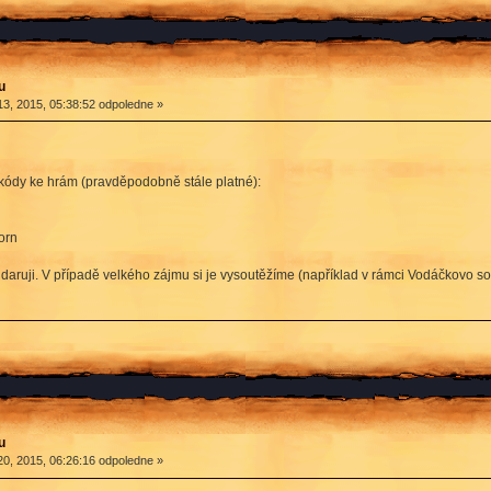
u
3, 2015, 05:38:52 odpoledne »
 kódy ke hrám (pravděpodobně stále platné):
orn
 daruji. V případě velkého zájmu si je vysoutěžíme (například v rámci Vodáčkovo so
u
0, 2015, 06:26:16 odpoledne »