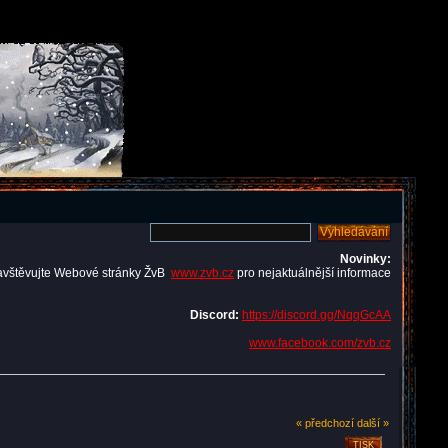
Novinky:
avštěvujte Webové stránky ŽvB
www.zvb.cz
pro nejaktuálnější informace
Discord:
https://discord.gg/NqqGcAA
www.facebook.com/zvb.cz
« předchozí
další »
TISK