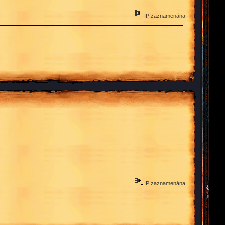
IP zaznamenána
IP zaznamenána