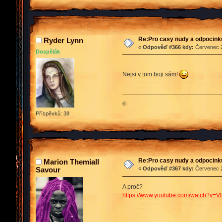
Re:Pro casy nudy a odpocink
Ryder Lynn
«
Odpověď #366 kdy:
Červenec 2
Dospělák
Nejsi v tom boji sám!
®
Příspěvků: 38
Re:Pro casy nudy a odpocink
Marion Themiall
Savour
«
Odpověď #367 kdy:
Červenec 2
A proč?
https://www.youtube.com/watch?v=