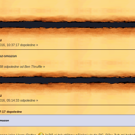
u
016, 10:37:17 dopoledne »
az smazan
38 odpoledne od Ben Thruffle
»
u
016, 05:14:33 odpoledne »
7:17 dopoledne
smazan