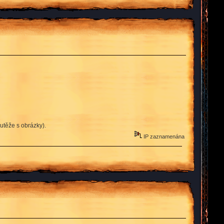
utěže s obrázky).
IP zaznamenána