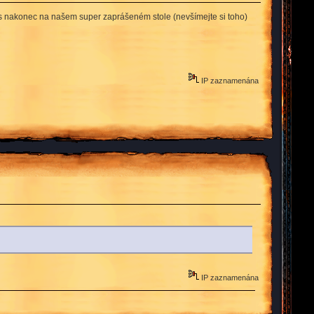
ás nakonec na našem super zaprášeném stole (nevšímejte si toho)
IP zaznamenána
IP zaznamenána