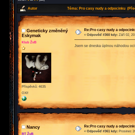
Autor
Téma: Pro casy nudy a odpocinku (Pře
Re:Pro casy nudy a odpocink
Geneticky změněný
Eskymak
«
Odpověď #360 kdy:
Září 02, 20
Klub ŽvB
Jsem se dneska úplnou náhodou ocitl.
Příspěvků: 4635
OXI!
Re:Pro casy nudy a odpocink
Nancy
«
Odpověď #361 kdy:
Prosinec 26
RT ŽvB