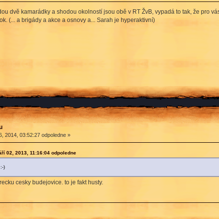
jdou dvě kamarádky a shodou okolností jsou obě v RT ŽvB, vypadá to tak, že pro v
k. (... a brigády a akce a osnovy a... Sarah je hyperaktivní)
u
, 2014, 03:52:27 odpoledne »
í 02, 2013, 11:16:04 odpoledne
:-)
 recku cesky budejovice. to je fakt husty.