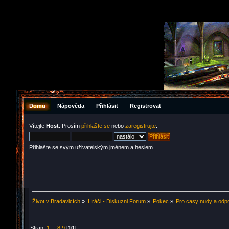
Domů
Nápověda
Přihlásit
Registrovat
Vítejte
Host
. Prosím
přihlašte se
nebo
zaregistrujte
.
Přihlašte se svým uživatelským jménem a heslem.
Život v Bradavicích
»
Hráči - Diskuzni Forum
»
Pokec
»
Pro casy nudy a odp
Stran:
1
...
8
9
[
10
]