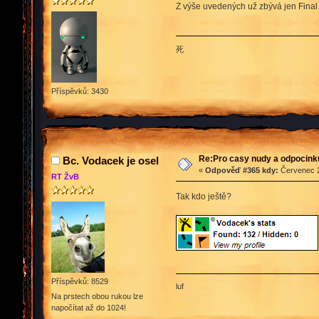
Z výše uvedených už zbývá jen Final
死
Příspěvků: 3430
Re:Pro casy nudy a odpocink
Bc. Vodacek je osel
«
Odpověď #365 kdy:
Červenec 2
RT ŽvB
Tak kdo ještě?
Příspěvků: 8529
luf
Na prstech obou rukou lze
napočítat až do 1024!