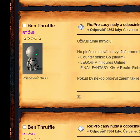
Re:Pro casy nudy a odpocink
Ben Thruffle
«
Odpověď #363 kdy:
Červenec 1
RT ŽvB
Oživuji tuhle mrtvolu.
Na ploše se mi válí nevyužité promo
- Counter strike: Go (steam)
- LEGO® Minifigures Online
- FINAL FANTASY XIV: A Realm Reb
Pokud by někdo projevil zájem tak je
Příspěvků: 3430
死
Re:Pro casy nudy a odpocink
Ben Thruffle
«
Odpověď #364 kdy:
Červenec 2
RT ŽvB