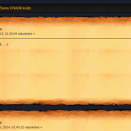
čteno 376430 krát)
u
13, 11:16:04 odpoledne »
.. :-)
u
, 2014, 01:40:12 odpoledne »