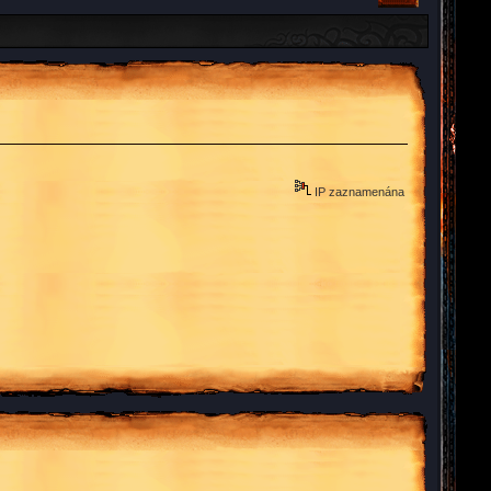
IP zaznamenána