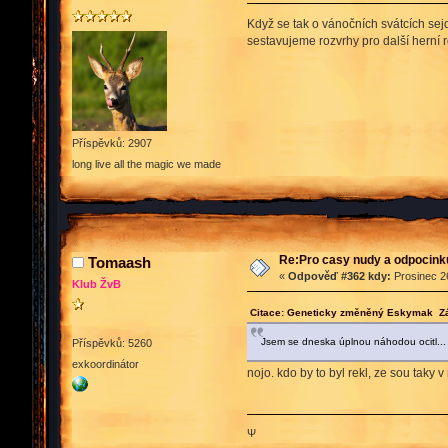
Když se tak o vánočních svátcích se
sestavujeme rozvrhy pro další herní ro
Příspěvků: 2907
long live all the magic we made
Re:Pro casy nudy a odpocink
Tomaash
«
Odpověď #362 kdy:
Prosinec 26
Klub ŽvB
Citace: Geneticky změněný Eskymak Zář
Jsem se dneska úplnou náhodou ocitl... 
Příspěvků: 5260
exkoordinátor
nojo. kdo by to byl rekl, ze sou taky v
Ψ