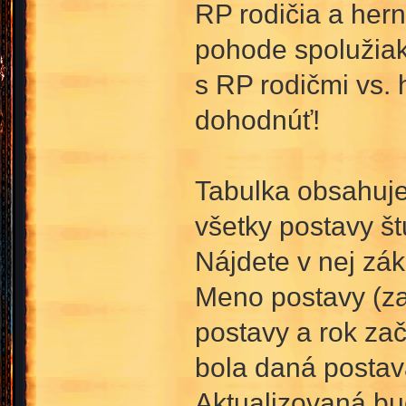
RP rodičia a hern
pohode spolužiak
s RP rodičmi vs.
dohodnúť!
Tabulka obsahuje 
všetky postavy št
Nájdete v nej zák
Meno postavy (za 
postavy a rok za
bola daná postav
Aktualizovaná bud