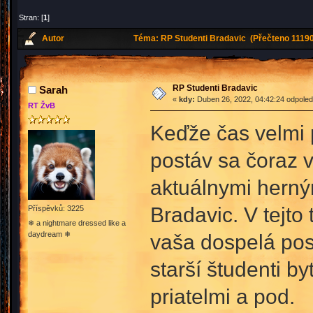
Stran: [
1
]
Autor
Téma: RP Studenti Bradavic (Přečteno 11190
RP Studenti Bradavic
Sarah
«
kdy:
Duben 26, 2022, 04:42:24 odpoled
RT ŽvB
Keďže čas velmi p
postáv sa čoraz v
aktuálnymi herný
Bradavic. V tejto
Příspěvků: 3225
❄ a nightmare dressed like a
daydream ❄
vaša dospelá pos
starší študenti by
priatelmi a pod.