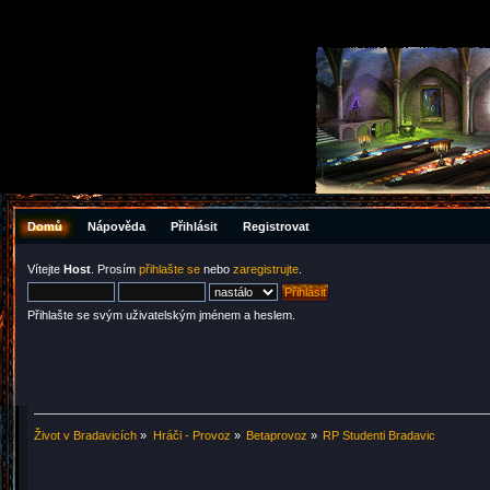
Domů
Nápověda
Přihlásit
Registrovat
Vítejte
Host
. Prosím
přihlašte se
nebo
zaregistrujte
.
Přihlašte se svým uživatelským jménem a heslem.
Život v Bradavicích
»
Hráči - Provoz
»
Betaprovoz
»
RP Studenti Bradavic