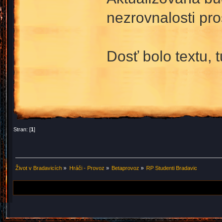
nezrovnalosti pr
Dosť bolo textu, t
Stran: [
1
]
Život v Bradavicích
»
Hráči - Provoz
»
Betaprovoz
»
RP Studenti Bradavic