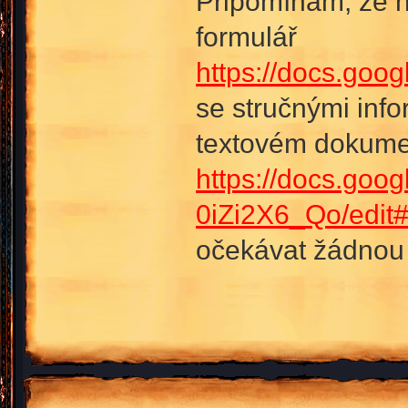
Připomínám, že h
formulář
https://docs.g
se stručnými info
textovém dokume
https://docs.g
0iZi2X6_Qo/edit
očekávat žádnou 