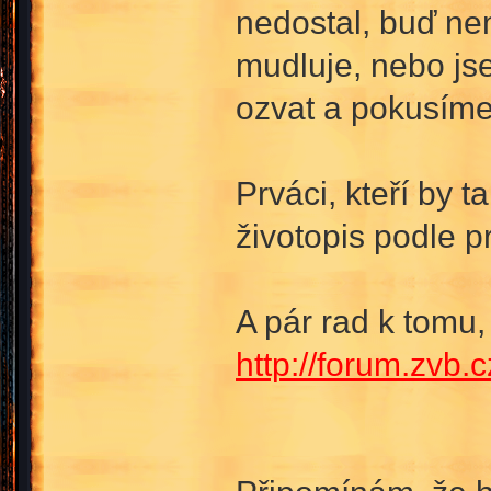
nedostal, buď nem
mudluje, nebo js
ozvat a pokusíme 
Prváci, kteří by t
životopis podle p
A pár rad k tomu,
http://forum.zvb