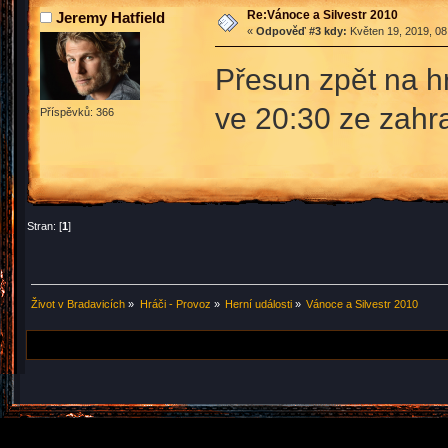
Re:Vánoce a Silvestr 2010
Jeremy Hatfield
«
Odpověď #3 kdy:
Květen 19, 2019, 08
Přesun zpět na hr
ve 20:30 ze zahr
Příspěvků: 366
Stran: [
1
]
Život v Bradavicích
»
Hráči - Provoz
»
Herní události
»
Vánoce a Silvestr 2010