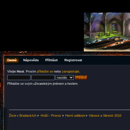
Domů
Nápověda
Přihlásit
Registrovat
Vítejte
Host
. Prosím
přihlašte se
nebo
zaregistrujte
.
Přihlašte se svým uživatelským jménem a heslem.
Život v Bradavicích
»
Hráči - Provoz
»
Herní události
»
Vánoce a Silvestr 2010