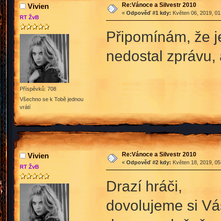
Re:Vánoce a Silvestr 2010
Vivien
«
Odpověď #1 kdy:
Květen 06, 2019, 01
RT ŽvB
Připomínám, že j
nedostal zprávu, 
Příspěvků: 708
Všechno se k Tobě jednou
vrátí
Re:Vánoce a Silvestr 2010
Vivien
«
Odpověď #2 kdy:
Květen 18, 2019, 05
RT ŽvB
Drazí hráči,
dovolujeme si Vá