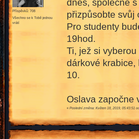
dnes, společně s 
přizpůsobte svůj 
Příspěvků: 708
Všechno se k Tobě jednou
vrátí
Pro studenty bud
19hod.
Ti, jež si vybero
dárkové krabice, 
10.
Oslava započne ve
«
Poslední změna: Květen 18, 2019, 05:43:51 o