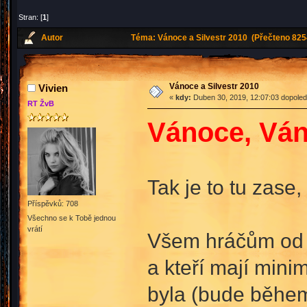
Stran: [
1
]
Autor
Téma: Vánoce a Silvestr 2010 (Přečteno 825
Vánoce a Silvestr 2010
Vivien
«
kdy:
Duben 30, 2019, 12:07:03 dopoled
RT ŽvB
Vánoce, Váno
Tak je to tu zase
Příspěvků: 708
Všechno se k Tobě jednou
vrátí
Všem hráčům od dr
a kteří mají mi
byla (bude během