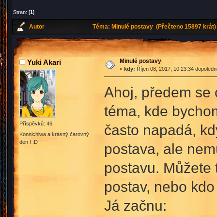
Stran: [
1
]
Autor
Téma: Minulé postavy (Přečteno 15897 krát)
Minulé postavy
Yuki Akari
«
kdy:
Říjen 08, 2017, 10:23:34 dopoledn
Ahoj, předem se 
téma, kde bychom
Příspěvků: 46
často napadá, kd
Konnichiwa a krásný čarovný
den ! :D
postava, ale nemů
postavu. Můžete 
postav, nebo kdo
Já začnu: