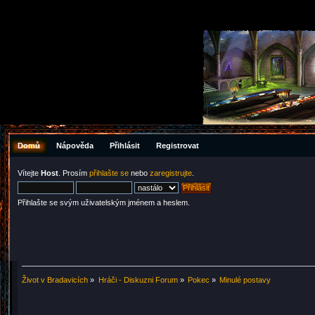
Domů
Nápověda
Přihlásit
Registrovat
Vítejte
Host
. Prosím
přihlašte se
nebo
zaregistrujte
.
Přihlašte se svým uživatelským jménem a heslem.
Život v Bradavicích
»
Hráči - Diskuzni Forum
»
Pokec
»
Minulé postavy