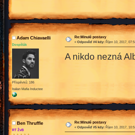
Re:Minulé postavy
Adam Chiavaelli
«
Odpověď #4 kdy:
Říjen 10, 2017, 07:
Dospělák
A nikdo nezná Al
Příspěvků: 186
Italian Mafia Inductee
Re:Minulé postavy
Ben Thruffle
«
Odpověď #5 kdy:
Říjen 10, 2017, 10:
RT ŽvB