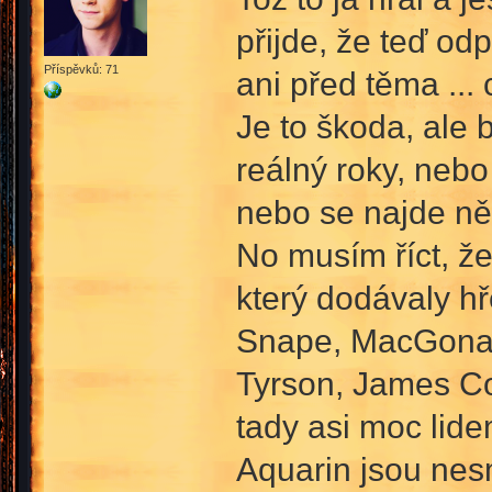
přijde, že teď od
Příspěvků: 71
ani před těma ...
Je to škoda, ale b
reálný roky, nebo
nebo se najde něc
No musím říct, ž
který dodávaly hř
Snape, MacGonaga
Tyrson, James Co
tady asi moc lid
Aquarin jsou nesm