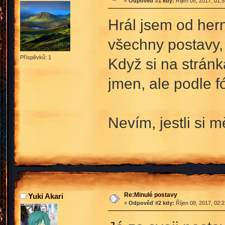
«
Odpověď #1 kdy:
Říjen 08, 2017, 01:
Hrál jsem od hern
všechny postavy, 
Příspěvků: 1
Když si na strán
jmen, ale podle f
Nevím, jestli si
Re:Minulé postavy
Yuki Akari
«
Odpověď #2 kdy:
Říjen 08, 2017, 02: