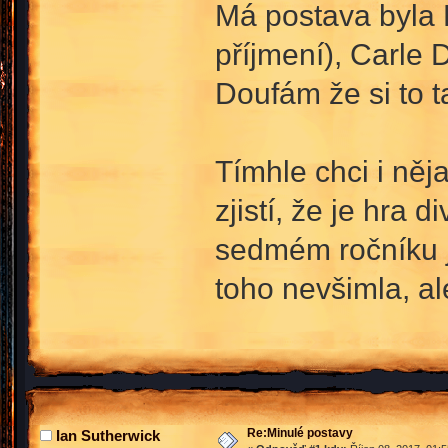
Má postava byla 
příjmení), Carle
Doufám že si to t
Tímhle chci i něj
zjistí, že je hra 
sedmém ročníku j
toho nevšimla, al
Re:Minulé postavy
Ian Sutherwick