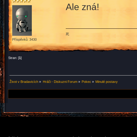
Ale zná!
死
Příspěvků: 3430
Stran: [
1
]
Život v Bradavicích
»
Hráči - Diskuzni Forum
»
Pokec
»
Minulé postavy