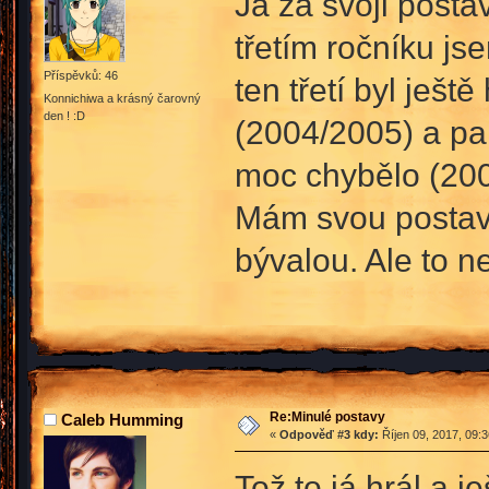
Já za svoji post
třetím ročníku js
Příspěvků: 46
ten třetí byl ješt
Konnichiwa a krásný čarovný
den ! :D
(2004/2005) a pa
moc chybělo (200
Mám svou postavu
bývalou. Ale to ne
Re:Minulé postavy
Caleb Humming
«
Odpověď #3 kdy:
Říjen 09, 2017, 09:
Tož to já hrál a 