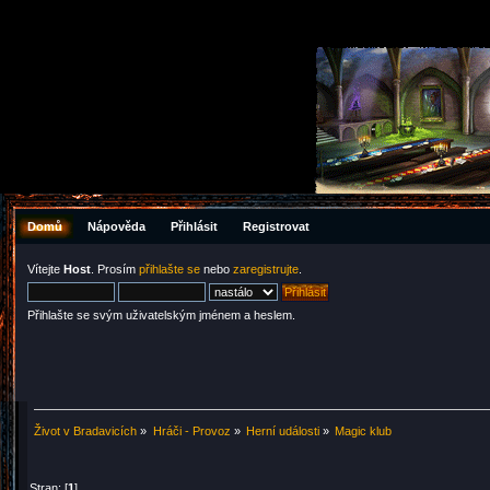
Domů
Nápověda
Přihlásit
Registrovat
Vítejte
Host
. Prosím
přihlašte se
nebo
zaregistrujte
.
Přihlašte se svým uživatelským jménem a heslem.
Život v Bradavicích
»
Hráči - Provoz
»
Herní události
»
Magic klub
Stran: [
1
]