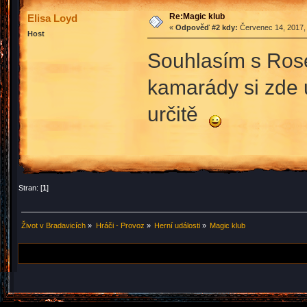
Re:Magic klub
Elisa Loyd
«
Odpověď #2 kdy:
Červenec 14, 2017, 
Host
Souhlasím s Ros
kamarády si zde ur
určitě
Stran: [
1
]
Život v Bradavicích
»
Hráči - Provoz
»
Herní události
»
Magic klub