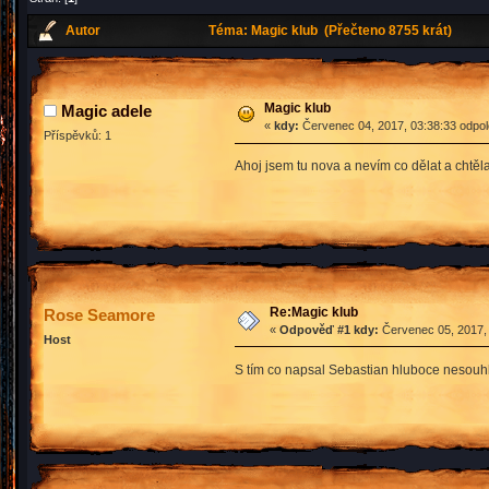
Autor
Téma: Magic klub (Přečteno 8755 krát)
Magic klub
Magic adele
«
kdy:
Červenec 04, 2017, 03:38:33 odpo
Příspěvků: 1
Ahoj jsem tu nova a nevím co dělat a chtě
Re:Magic klub
Rose Seamore
«
Odpověď #1 kdy:
Červenec 05, 2017, 
Host
S tím co napsal Sebastian hluboce nesouhl