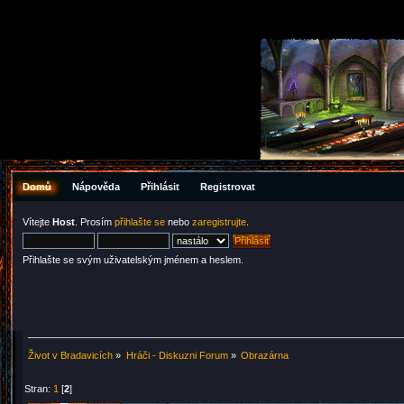
Domů
Nápověda
Přihlásit
Registrovat
Vítejte
Host
. Prosím
přihlašte se
nebo
zaregistrujte
.
Přihlašte se svým uživatelským jménem a heslem.
Život v Bradavicích
»
Hráči - Diskuzni Forum
»
Obrazárna
Stran:
1
[
2
]