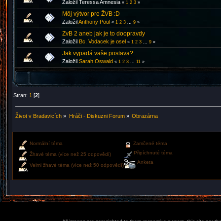
Založil Teressa Amnesia
«
1
2
3
»
Môj výtvor pre ŽVB :D
Založil
Anthony Poul
«
1
2
3
...
9
»
ZvB 2 aneb jak je to doopravdy
Založil
Bc. Vodacek je osel
«
1
2
3
...
9
»
Jak vypadá vaše postava?
Založil
Sarah Oswald
«
1
2
3
...
11
»
Stran:
1
[
2
]
Život v Bradavicích
»
Hráči - Diskuzni Forum
»
Obrazárna
Normální téma
Zamčené téma
Připíchnuté téma
Žhavé téma (více než 25 odpovědí)
Anketa
Velmi žhavé téma (více než 50 odpovědí)