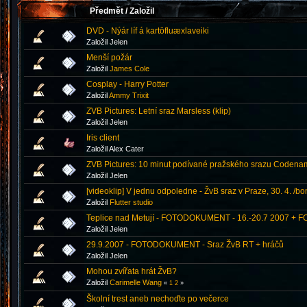
Předmět
/
Založil
DVD - Nýár líf á kartöfluæxlaveiki
Založil Jelen
Menší požár
Založil
James Cole
Cosplay - Harry Potter
Založil
Ammy Trixit
ZVB Pictures: Letní sraz Marsless (klip)
Založil Jelen
Iris client
Založil Alex Cater
ZVB Pictures: 10 minut podívané pražského srazu Codenam
Založil Jelen
[videoklip] V jednu odpoledne - ŽvB sraz v Praze, 30. 4. /bo
Založil
Flutter studio
Teplice nad Metují - FOTODOKUMENT - 16.-20.7 2007 + 
Založil Jelen
29.9.2007 - FOTODOKUMENT - Sraz ŽvB RT + hráčů
Založil Jelen
Mohou zvířata hrát ŽvB?
Založil
Carimelle Wang
«
1
2
»
Školní trest aneb nechoďte po večerce