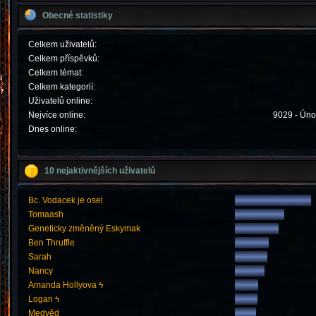
Obecné statistiky
Celkem uživatelů:
Celkem příspěvků:
Celkem témat:
Celkem kategorií:
Uživatelů online:
Nejvíce online:
9029 - Úno
Dnes online:
10 nejaktivnějších uživatelů
Bc. Vodacek je osel
Tomaash
Geneticky změněný Eskymak
Ben Thruffle
Sarah
Nancy
Amanda Hollyova ϟ
Logan ϟ
Medvěd