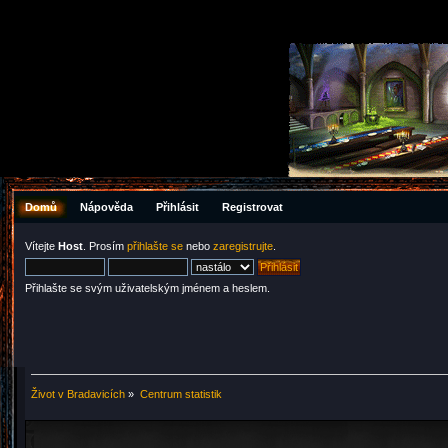
Domů
Nápověda
Přihlásit
Registrovat
Vítejte
Host
. Prosím
přihlašte se
nebo
zaregistrujte
.
Přihlašte se svým uživatelským jménem a heslem.
Život v Bradavicích
»
Centrum statistik