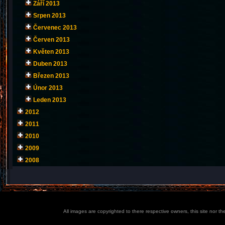
Září 2013
Srpen 2013
Červenec 2013
Červen 2013
Květen 2013
Duben 2013
Březen 2013
Únor 2013
Leden 2013
2012
2011
2010
2009
2008
All images are copyrighted to there respective owners, this site nor t