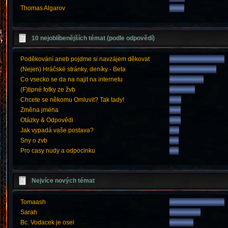
Thomas Algarov
10 nejoblíbenějších témat (podle odpovědí)
Poděkování aneb pojdme si navzájem děkovat
(Nejen) Hráčské stránky, deníky - Beta
Co vsecko se da na najit na internetu
(F)tipné fotky ze žvb
Chcete se někomu Omluvit? Tak tady!
Změna jména
Otázky & Odpovědi
Jak vypadá vaše postava?
Sny o zvb
Pro casy nudy a odpocinku
Nejvíce nových témat
Tomaash
Sarah
Bc. Vodacek je osel