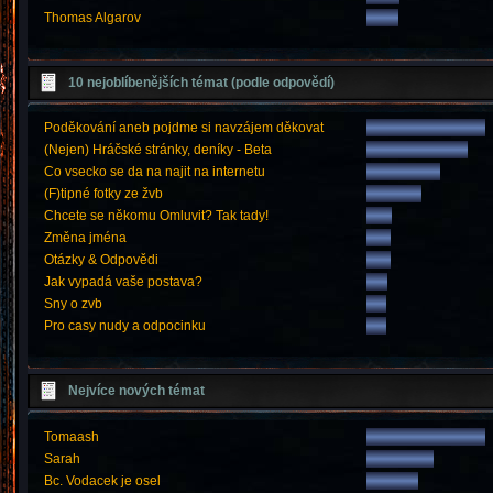
Thomas Algarov
10 nejoblíbenějších témat (podle odpovědí)
Poděkování aneb pojdme si navzájem děkovat
(Nejen) Hráčské stránky, deníky - Beta
Co vsecko se da na najit na internetu
(F)tipné fotky ze žvb
Chcete se někomu Omluvit? Tak tady!
Změna jména
Otázky & Odpovědi
Jak vypadá vaše postava?
Sny o zvb
Pro casy nudy a odpocinku
Nejvíce nových témat
Tomaash
Sarah
Bc. Vodacek je osel