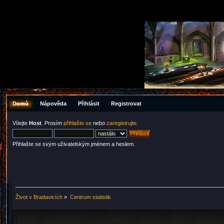
Domů
Nápověda
Přihlásit
Registrovat
Vítejte
Host
. Prosím
přihlašte se
nebo
zaregistrujte
.
Přihlašte se svým uživatelským jménem a heslem.
Život v Bradavicích
»
Centrum statistik