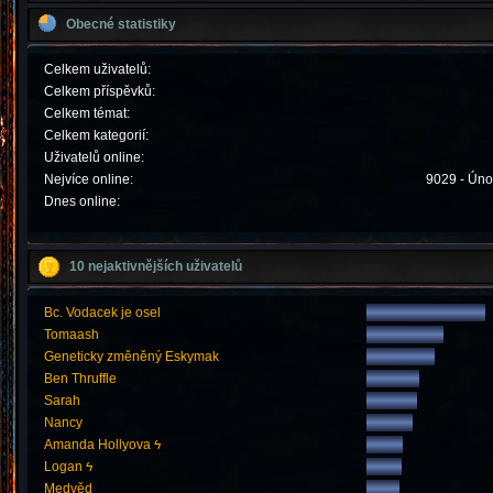
Obecné statistiky
Celkem uživatelů:
Celkem příspěvků:
Celkem témat:
Celkem kategorií:
Uživatelů online:
Nejvíce online:
9029 - Úno
Dnes online:
10 nejaktivnějších uživatelů
Bc. Vodacek je osel
Tomaash
Geneticky změněný Eskymak
Ben Thruffle
Sarah
Nancy
Amanda Hollyova ϟ
Logan ϟ
Medvěd