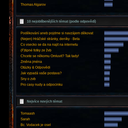
Thomas Algarov
10 nejoblíbenějších témat (podle odpovědí)
Poděkování aneb pojdme si navzájem děkovat
(Nejen) Hráčské stránky, deníky - Beta
Co vsecko se da na najit na internetu
(F)tipné fotky ze žvb
Chcete se někomu Omluvit? Tak tady!
Změna jména
Otázky & Odpovědi
Jak vypadá vaše postava?
Sny o zvb
Pro casy nudy a odpocinku
Nejvíce nových témat
Tomaash
Sarah
Bc. Vodacek je osel