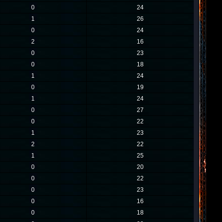
0
24
1
26
0
24
2
16
0
23
0
18
1
24
0
19
1
24
0
27
0
22
1
23
2
22
1
25
0
20
0
22
0
23
0
16
0
18