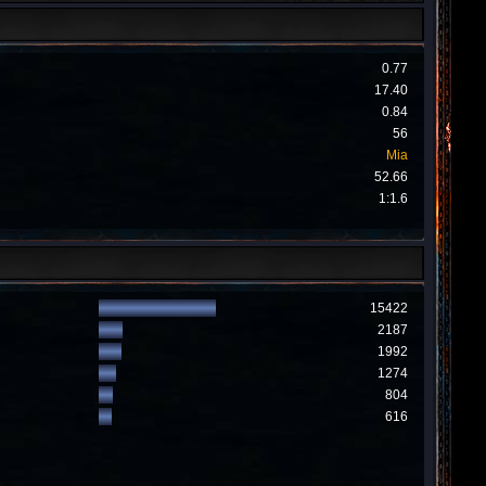
0.77
17.40
0.84
56
Mia
52.66
1:1.6
15422
2187
1992
1274
804
616