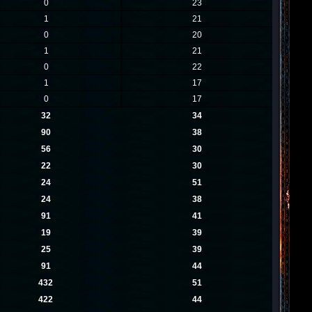
0
23
1
21
0
20
1
21
0
22
1
17
0
17
32
34
90
38
56
30
22
30
24
51
24
38
91
41
19
39
25
39
91
44
432
51
422
44