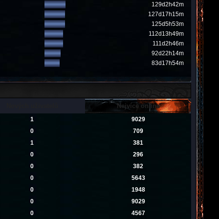
129d2h42m
127d17h15m
125d5h53m
112d13h49m
111d2h46m
92d22h14m
83d17h54m
Nových uživatelů
Nejvíce online
1
9029
0
709
1
381
0
296
0
382
0
5643
0
1948
0
9029
0
4567