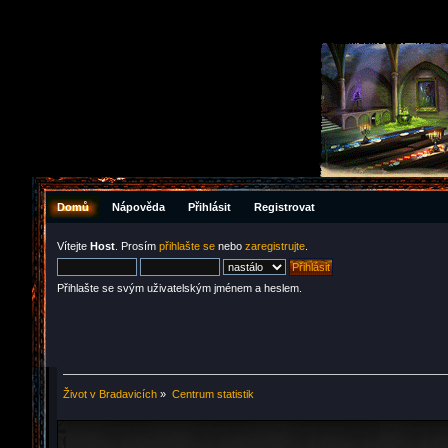
Domů
Nápověda
Přihlásit
Registrovat
Vítejte
Host
. Prosím
přihlašte se
nebo
zaregistrujte
.
Přihlašte se svým uživatelským jménem a heslem.
Život v Bradavicích
»
Centrum statistik