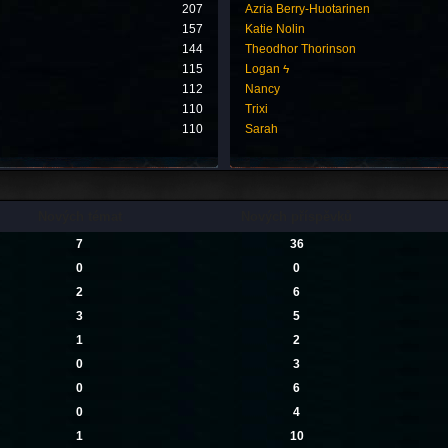
207
Azria Berry-Huotarinen
157
Katie Nolin
144
Theodhor Thorinson
115
Logan ϟ
112
Nancy
110
Trixi
110
Sarah
Nových témat
Nových příspěvků
7
36
0
0
2
6
3
5
1
2
0
3
0
6
0
4
1
10