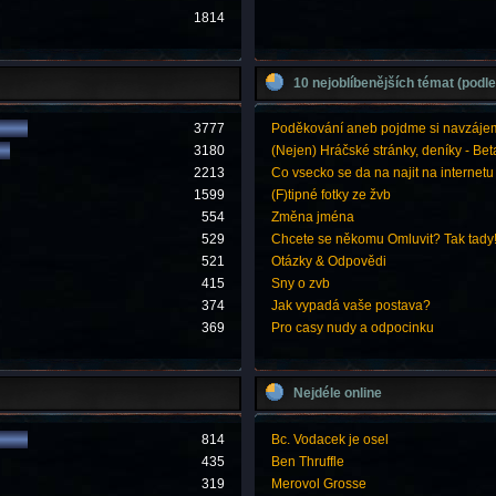
1814
10 nejoblíbenějších témat (podle
3777
Poděkování aneb pojdme si navzáje
3180
(Nejen) Hráčské stránky, deníky - Bet
2213
Co vsecko se da na najit na internetu
1599
(F)tipné fotky ze žvb
554
Změna jména
529
Chcete se někomu Omluvit? Tak tady
521
Otázky & Odpovědi
415
Sny o zvb
374
Jak vypadá vaše postava?
369
Pro casy nudy a odpocinku
Nejdéle online
814
Bc. Vodacek je osel
435
Ben Thruffle
319
Merovol Grosse