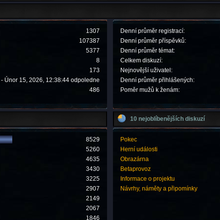
1307
Denní průměr registrací:
107387
Denní průměr příspěvků:
5377
Denní průměr témat:
8
Celkem diskuzí:
173
Nejnovější uživatel:
- Únor 15, 2026, 12:38:44 odpoledne
Denní průměr přihlášených:
486
Poměr mužů k ženám:
10 nejoblíbenějších diskuzí
8529
Pokec
5260
Herní události
4635
Obrazárna
3430
Betaprovoz
3225
Informace o projektu
2907
Návrhy, náměty a připomínky
2149
2067
1846