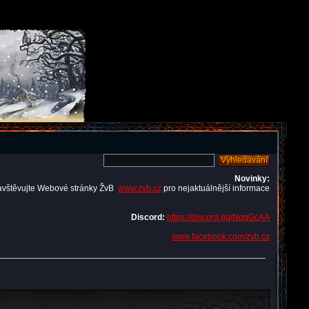
Novinky:
avštěvujte Webové stránky ŽvB
www.zvb.cz
pro nejaktuálnější informace
Discord:
https://discord.gg/NqqGcAA
www.facebook.com/zvb.cz