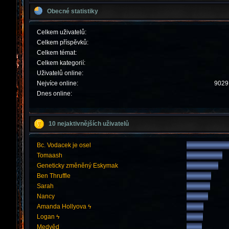
Obecné statistiky
Celkem uživatelů:
Celkem příspěvků:
Celkem témat:
Celkem kategorií:
Uživatelů online:
Nejvíce online:
9029 
Dnes online:
10 nejaktivnějších uživatelů
Bc. Vodacek je osel
Tomaash
Geneticky změněný Eskymak
Ben Thruffle
Sarah
Nancy
Amanda Hollyova ϟ
Logan ϟ
Medvěd