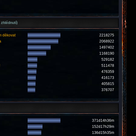
 zhlédnutí)
m děkovat
2218275
a
2068922
1497402
1168190
529182
!
511478
476359
416173
405815
376707
371d14h36m
152d17h29m
136d15h35m