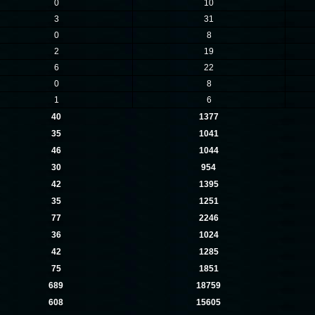
0
10
3
31
0
8
2
19
6
22
0
8
1
6
40
1377
35
1041
46
1044
30
954
42
1395
35
1251
77
2246
36
1024
42
1285
75
1851
689
18759
608
15605