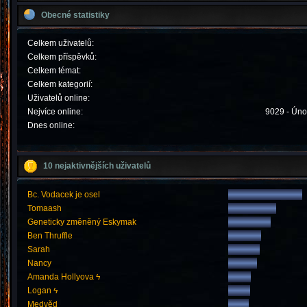
Obecné statistiky
Celkem uživatelů:
Celkem příspěvků:
Celkem témat:
Celkem kategorií:
Uživatelů online:
Nejvíce online:
9029 - Úno
Dnes online:
10 nejaktivnějších uživatelů
Bc. Vodacek je osel
Tomaash
Geneticky změněný Eskymak
Ben Thruffle
Sarah
Nancy
Amanda Hollyova ϟ
Logan ϟ
Medvěd