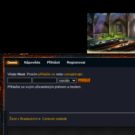
Domů
Nápověda
Přihlásit
Registrovat
Vítejte
Host
. Prosím
přihlašte se
nebo
zaregistrujte
.
Přihlašte se svým uživatelským jménem a heslem.
Život v Bradavicích
»
Centrum statistik