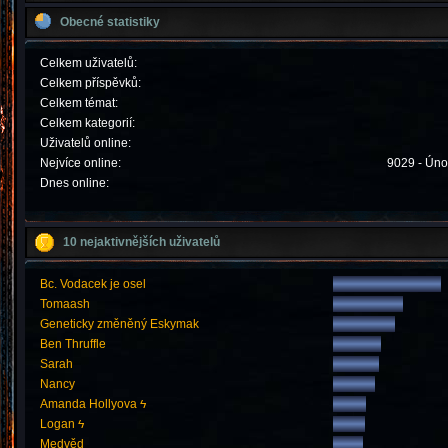
Obecné statistiky
Celkem uživatelů:
Celkem příspěvků:
Celkem témat:
Celkem kategorií:
Uživatelů online:
Nejvíce online:
9029 - Úno
Dnes online:
10 nejaktivnějších uživatelů
Bc. Vodacek je osel
Tomaash
Geneticky změněný Eskymak
Ben Thruffle
Sarah
Nancy
Amanda Hollyova ϟ
Logan ϟ
Medvěd