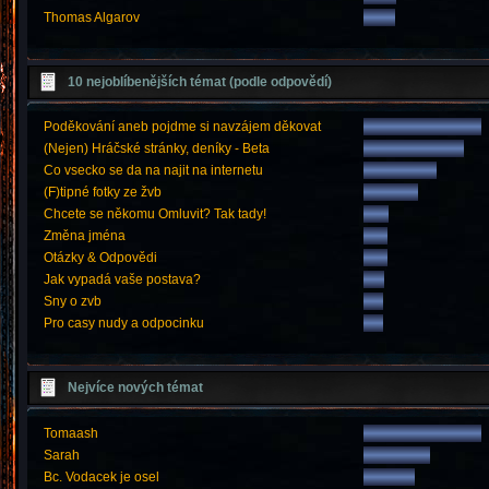
Thomas Algarov
10 nejoblíbenějších témat (podle odpovědí)
Poděkování aneb pojdme si navzájem děkovat
(Nejen) Hráčské stránky, deníky - Beta
Co vsecko se da na najit na internetu
(F)tipné fotky ze žvb
Chcete se někomu Omluvit? Tak tady!
Změna jména
Otázky & Odpovědi
Jak vypadá vaše postava?
Sny o zvb
Pro casy nudy a odpocinku
Nejvíce nových témat
Tomaash
Sarah
Bc. Vodacek je osel