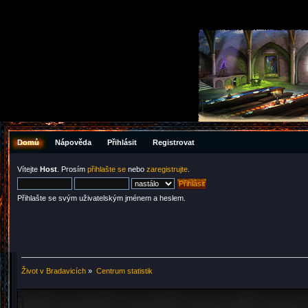
Domů
Nápověda
Přihlásit
Registrovat
Vítejte
Host
. Prosím
přihlašte se
nebo
zaregistrujte
.
Přihlašte se svým uživatelským jménem a heslem.
Život v Bradavicích
»
Centrum statistik