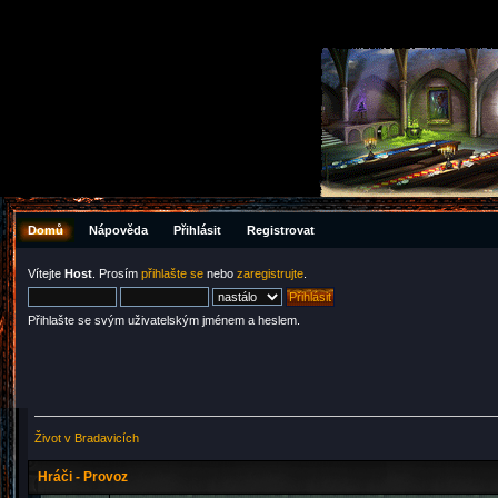
Domů
Nápověda
Přihlásit
Registrovat
Vítejte
Host
. Prosím
přihlašte se
nebo
zaregistrujte
.
Přihlašte se svým uživatelským jménem a heslem.
Život v Bradavicích
Hráči - Provoz