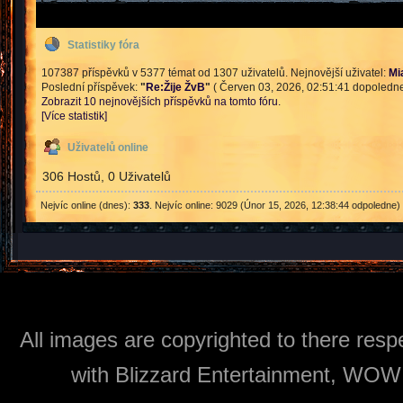
Statistiky fóra
107387 příspěvků v 5377 témat od 1307 uživatelů. Nejnovější uživatel:
Mi
Poslední příspěvek:
"
Re:Žije ŽvB
"
( Červen 03, 2026, 02:51:41 dopoledne
Zobrazit 10 nejnovějších příspěvků na tomto fóru.
[Více statistik]
Uživatelů online
306 Hostů, 0 Uživatelů
Nejvíc online (dnes):
333
. Nejvíc online: 9029 (Únor 15, 2026, 12:38:44 odpoledne)
All images are copyrighted to there respe
with Blizzard Entertainment, WOW: 