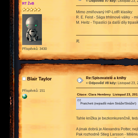
«
Odpověď #7 kdy:
Listopad 23, 
RT ŽvB
Mimo zmiňovaný HP-LotR klasiky:
R. E. Feist - Sága trhlinové války 
M. Heitz - Trpaslíci (a další díly trpasí
死
Příspěvků: 3430
Re:Spisovatelé a knihy
Blair Taylor
«
Odpověď #8 kdy:
Listopad 23, 
Příspěvků: 151
Citace: Clara Hembrey Listopad 23, 201
Pratchett (nejradši mám Stráže!Stráže!)
Tahle knížka je bezkonkurenčně, teda
A jinak dobrá je Alexandra Potter, ne
Pak rozhodně Stieg Larsson - Milén