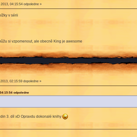
 2013, 04:15:54 odpoledne »
ížky v sérii
emůžu si vzpomenout, ale obecně King je awesome
 2013, 02:15:59 dopoledne »
 04:15:54 odpoledne
odin 3. díl xD Opravdu dokonalé knihy