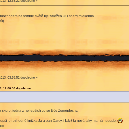
2013, 12:53:22 dopoledne »
- mimochodem na tomhle světě byl založen UO shard midkemia.
ků)
2013, 03:58:52 dopoledne »
3, 12:06:50 dopoledne
 skoro, jedna z nejlepších co se týče Zeměplochy.
jlepší je rozhodně knížka Já a pan Darcy, i když ta nová taky marná nebude.
ium