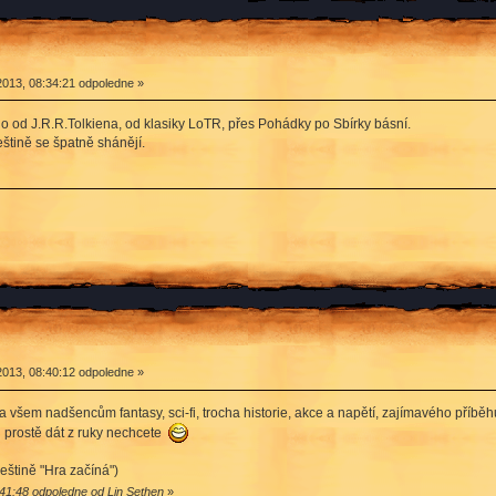
2013, 08:34:21 odpoledne »
 od J.R.R.Tolkiena, od klasiky LoTR, přes Pohádky po Sbírky básní.
štině se špatně shánějí.
2013, 08:40:12 odpoledne »
 všem nadšencům fantasy, sci-fi, trocha historie, akce a napětí, zajímavého příběhu,
ji prostě dát z ruky nechcete
eštině "Hra začíná")
:41:48 odpoledne od Lin Sethen
»