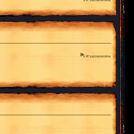
IP zaznamenána