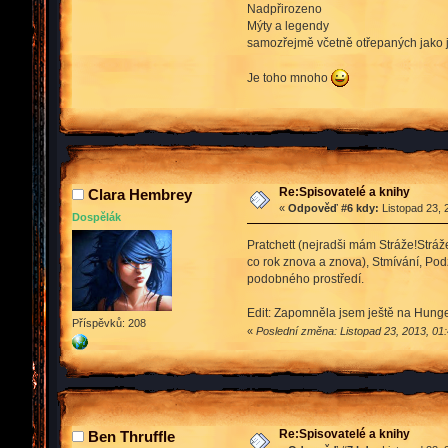
Nadpřirozeno
Mýty a legendy
samozřejmě včetně otřepaných jako je
Je toho mnoho
Re:Spisovatelé a knihy
Clara Hembrey
«
Odpověď #6 kdy:
Listopad 23, 
Dospělák
Pratchett (nejradši mám Stráže!Stráže
co rok znova a znova), Stmívání, Podz
podobného prostředí.
Edit: Zapomněla jsem ještě na Hunger
Příspěvků: 208
«
Poslední změna: Listopad 23, 2013, 01
Re:Spisovatelé a knihy
Ben Thruffle