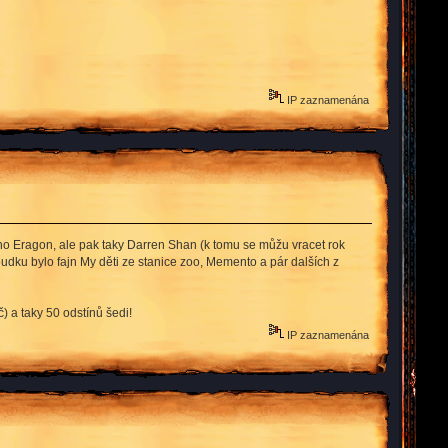
IP zaznamenána
jeho Eragon, ale pak taky Darren Shan (k tomu se můžu vracet rok
oudku bylo fajn My děti ze stanice zoo, Memento a pár dalších z
 a taky 50 odstínů šedi!
IP zaznamenána