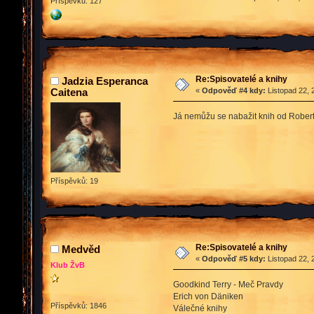
Příspěvků: 127
Re:Spisovatelé a knihy
Jadzia Esperanca
Caitena
«
Odpověď #4 kdy:
Listopad 22, 
Já nemůžu se nabažit knih od Robert
Příspěvků: 19
Re:Spisovatelé a knihy
Medvěd
«
Odpověď #5 kdy:
Listopad 22, 
Klub ŽvB
Goodkind Terry - Meč Pravdy
Erich von Däniken
Příspěvků: 1846
Válečné knihy