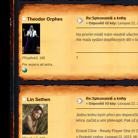
Re:Spisovatelé a knihy
Theodor Orphes
«
Odpověď #2 kdy:
Listopad 22, 
Na prvním místě mám vlastně všechno
Ale malá vydání doplňkových děl v če
Příspěvků: 186
T
Per aspera ad astra..
Re:Spisovatelé a knihy
Lin Sethen
«
Odpověď #3 kdy:
Listopad 22, 
Jednu knihu bych přeci jen doporučila
lehce začíst a umí překvapit. Pak už 
Ernest Cline - Ready Player One (V č
«
Poslední změna: Listopad 22, 2013, 08