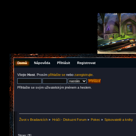
Domů
Nápověda
Přihlásit
Registrovat
Vítejte
Host
. Prosím
přihlašte se
nebo
zaregistrujte
.
Přihlašte se svým uživatelským jménem a heslem.
Život v Bradavicích
»
Hráči - Diskuzni Forum
»
Pokec
»
Spisovatelé a knihy
Stran: [
1
]