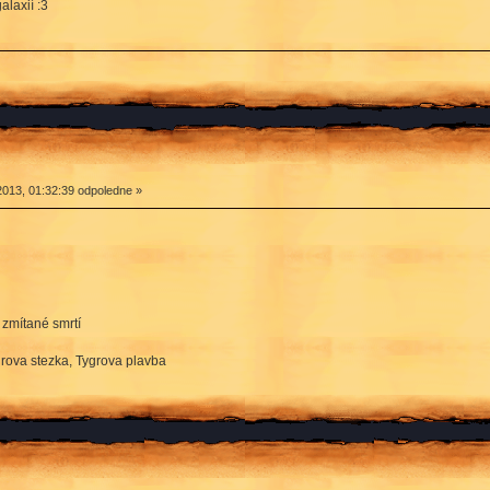
alaxií :3
2013, 01:32:39 odpoledne »
 zmítané smrtí
grova stezka, Tygrova plavba