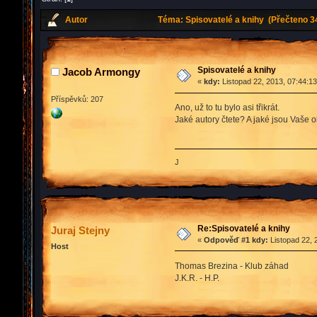
Autor
Téma: Spisovatelé a knihy (Přečteno 3
Spisovatelé a knihy
Jacob Armongy
«
kdy:
Listopad 22, 2013, 07:44:1
Příspěvků: 207
Ano, už to tu bylo asi třikrát.
Jaké autory čtete? A jaké jsou Vaše 
J
Re:Spisovatelé a knihy
Juraj Stejny
«
Odpověď #1 kdy:
Listopad 22, 
Host
Thomas Brezina - Klub záhad
J.K.R. - H.P.