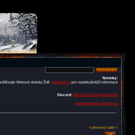
Novinky:
avštěvujte Webové stránky ŽvB
www.zvb.cz
pro nejaktuálnější informace
Discord:
https://discord.gg/NqqGcAA
www.facebook.com/zvb.cz
« předchozí
další »
TISK