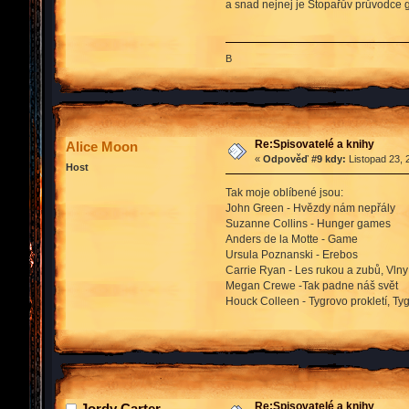
a snad nejnej je Stopařův průvodce g
B
Re:Spisovatelé a knihy
Alice Moon
«
Odpověď #9 kdy:
Listopad 23, 
Host
Tak moje oblíbené jsou:
John Green - Hvězdy nám nepřály
Suzanne Collins - Hunger games
Anders de la Motte - Game
Ursula Poznanski - Erebos
Carrie Ryan - Les rukou a zubů, Vlny
Megan Crewe -Tak padne náš svět
Houck Colleen - Tygrovo prokletí, Ty
Re:Spisovatelé a knihy
Jordy Carter