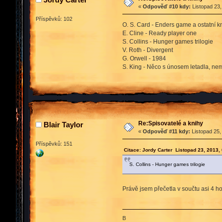
«
Odpověď #10 kdy:
Listopad 23,
Příspěvků: 102
O. S. Card - Enders game a ostatní kn
E. Cline - Ready player one
S. Collins - Hunger games trilogie
V. Roth - Divergent
G. Orwell - 1984
S. King - Něco s únosem letadla, n
Re:Spisovatelé a knihy
Blair Taylor
«
Odpověď #11 kdy:
Listopad 25,
Příspěvků: 151
Citace: Jordy Carter Listopad 23, 2013,
S. Collins - Hunger games trilogie
Právě jsem přečetla v součtu asi 4 h
B