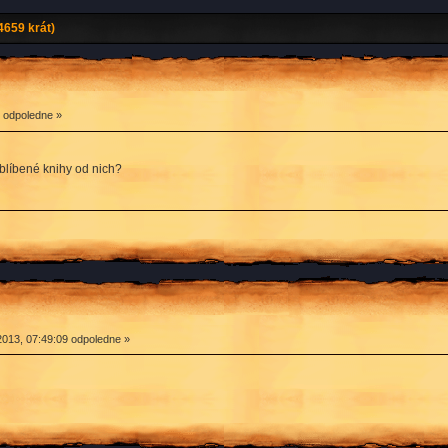
4659 krát)
3 odpoledne »
oblíbené knihy od nich?
2013, 07:49:09 odpoledne »