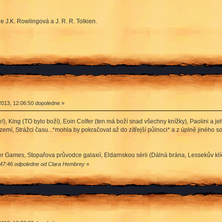
 J.K. Rowlingová a J. R. R. Tolkien.
2013, 12:06:50 dopoledne »
!), King (TO bylo boží), Eoin Colfer (ten má boží snad všechny knížky), Paolini a 
emí, Strážci času...*mohla by pokračovat až do zítřejší půlnoci* a z úplně jiného s
 Games, Stopařova průvodce galaxií, Eldarnskou sérii (Dálná brána, Lessekův klíč)
:47:46 odpoledne od Clara Hembrey
»