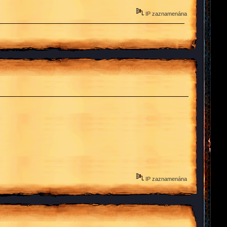
IP zaznamenána
IP zaznamenána