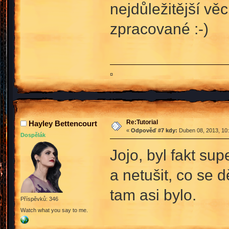
nejdůležitější vě
zpracované :-)
¤
Re:Tutorial
Hayley Bettencourt
«
Odpověď #7 kdy:
Duben 08, 2013, 10:
Dospělák
Jojo, byl fakt sup
a netušit, co se d
tam asi bylo.
Příspěvků: 346
Watch what you say to me.