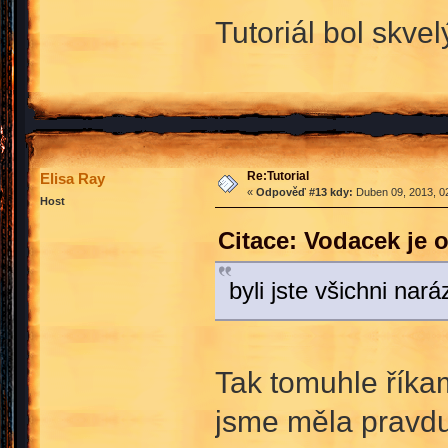
Tutoriál bol skve
Re:Tutorial
Elisa Ray
«
Odpověď #13 kdy:
Duben 09, 2013, 02
Host
Citace: Vodacek je 
byli jste všichni nar
Tak tomuhle říka
jsme měla pravdu