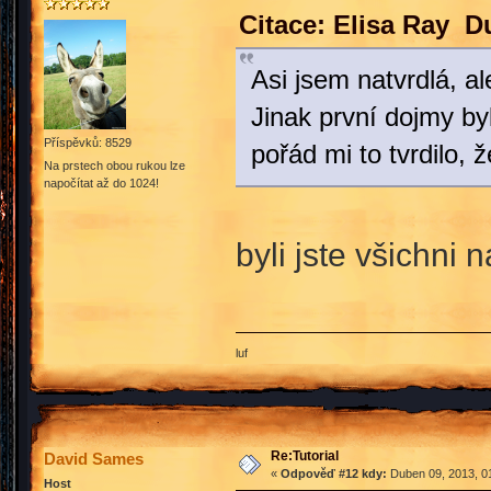
Citace: Elisa Ray D
Asi jsem natvrdlá, a
Jinak první dojmy byl
Příspěvků: 8529
pořád mi to tvrdilo,
Na prstech obou rukou lze
napočítat až do 1024!
byli jste všichni 
luf
Re:Tutorial
David Sames
«
Odpověď #12 kdy:
Duben 09, 2013, 01
Host