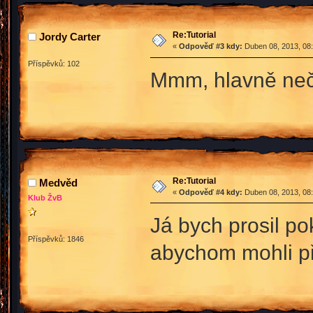
Re:Tutorial
Jordy Carter
«
Odpověď #3 kdy:
Duben 08, 2013, 08:
Příspěvků: 102
Mmm, hlavně ne
Re:Tutorial
Medvěd
«
Odpověď #4 kdy:
Duben 08, 2013, 08:
Klub ŽvB
Já bych prosil p
Příspěvků: 1846
abychom mohli př