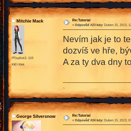
Re:Tutorial
Mitchie Mack
«
Odpověď #23 kdy:
Duben 15, 2013, 12
Nevím jak je to t
dozvíš ve hře, bý
Příspěvků: 103
A za ty dva dny t
Kličí Klek
~
Re:Tutorial
George Silversnow
«
Odpověď #24 kdy:
Duben 15, 2013, 01