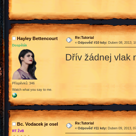
Re:Tutorial
Hayley Bettencourt
«
Odpověď #10 kdy:
Duben 08, 2013, 10
Dospělák
Dřív žádnej vlak 
Příspěvků: 346
Watch what you say to me.
Re:Tutorial
Bc. Vodacek je osel
«
Odpověď #11 kdy:
Duben 09, 2013, 07
RT ŽvB