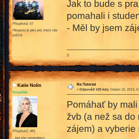
Jak to bude s pra
pomahali i student
Příspěvků: 57
- Měl by jsem záj
Hloupost je jako jed, který nás
požírá.
S
Re:Tutorial
Katie Nolin
«
Odpověď #25 kdy:
Duben 15, 2013, 01
Dospělák
Pomáhať by mali 
žvb (a než sa do
zájem) a vyberie s
Příspěvků: 481
...but she remembers.