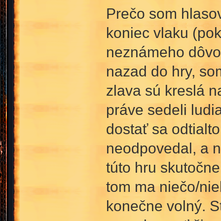
Prečo som hlasov
koniec vlaku (pok
neznámeho dôvodu
nazad do hry, som
zlava sú kreslá n
práve sedeli ludi
dostať sa odtialt
neodpovedal, a n
túto hru skutočne
tom ma niečo/niek
konečne volný. S