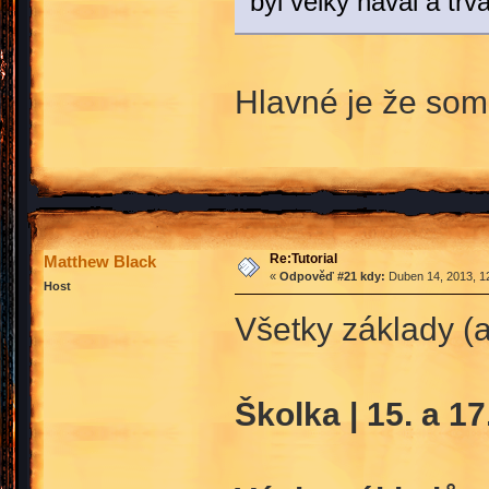
byl velký nával a trv
Hlavné je že som 
Re:Tutorial
Matthew Black
«
Odpověď #21 kdy:
Duben 14, 2013, 12
Host
Všetky základy (a
Školka | 15. a 1