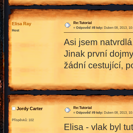
Re:Tutorial
Elisa Ray
«
Odpověď #8 kdy:
Duben 08, 2013, 10:
Host
Asi jsem natvrdlá
Jinak první dojmy
žádní cestující, 
Re:Tutorial
Jordy Carter
«
Odpověď #9 kdy:
Duben 08, 2013, 10:
Příspěvků: 102
Elisa - vlak byl tu