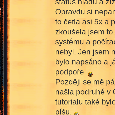
status hladu a ží
Opravdu si nepam
to četla asi 5x a
zkoušela jsem to
systému a počíta
nebyl. Jen jsem 
bylo napsáno a j
podpoře
Později se mě pár
našla podruhé v 
tutorialu také by
píšu.