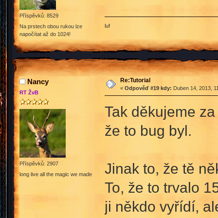
Příspěvků: 8529
luf
Na prstech obou rukou lze
napočítat až do 1024!
Re:Tutorial
Nancy
«
Odpověď #19 kdy:
Duben 14, 2013, 11
RT ŽvB
Tak děkujeme za
že to bug byl.
Jinak to, že tě ně
Příspěvků: 2907
long live all the magic we made
To, že to trvalo 1
ji někdo vyřídí, a