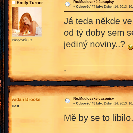
Re:Mudlovské časopisy
Emily Turner
«
Odpověď #4 kdy:
Duben 14, 2013, 10:
Já teda někde ve 
od tý doby sem se
Příspěvků: 63
jediný noviny..?
♀
Re:Mudlovské časopisy
Aidan Brooks
«
Odpověď #5 kdy:
Duben 14, 2013, 10:
Host
Mě by se to líbilo