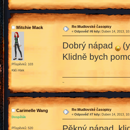
Re:Mudlovské časopisy
Mitchie Mack
«
Odpověď #6 kdy:
Duben 14, 2013, 10:
Dobrý nápad
(y
Klidně bych pomo
Příspěvků: 103
Kličí Klek
~
Re:Mudlovské časopisy
Carimelle Wang
«
Odpověď #7 kdy:
Duben 14, 2013, 10:
Dospělák
Pěkný nápad, kl
Příspěvků: 520