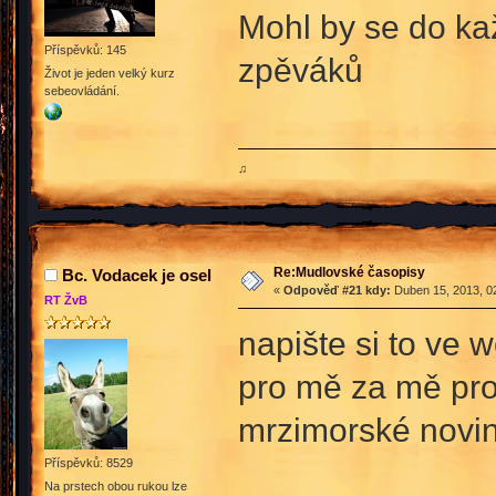
Mohl by se do kaž
Příspěvků: 145
zpěváků
Život je jeden velký kurz
sebeovládání.
♫
Re:Mudlovské časopisy
Bc. Vodacek je osel
«
Odpověď #21 kdy:
Duben 15, 2013, 02
RT ŽvB
napište si to ve 
pro mě za mě pro
mrzimorské novi
Příspěvků: 8529
Na prstech obou rukou lze