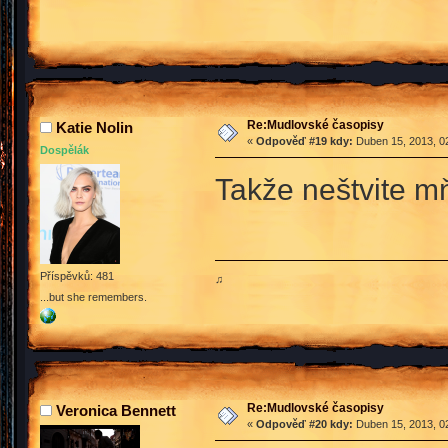
Re:Mudlovské časopisy
Katie Nolin
«
Odpověď #19 kdy:
Duben 15, 2013, 02
Dospělák
Takže neštvite 
Příspěvků: 481
♫
...but she remembers.
Re:Mudlovské časopisy
Veronica Bennett
«
Odpověď #20 kdy:
Duben 15, 2013, 02