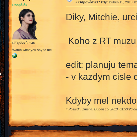
«
Odpověď #17 kdy:
Duben 15, 2013, 01
Dospělák
Diky, Mitchie, ur
Koho z RT muzu k
Příspěvků: 346
Watch what you say to me.
edit: planuju tem
- v kazdym cisle 
Kdyby mel nekdo 
«
Poslední změna: Duben 15, 2013, 01:33:26 od