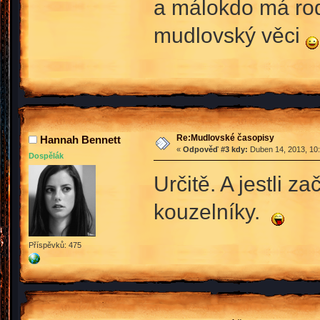
a málokdo má rodi
mudlovský věci
Re:Mudlovské časopisy
Hannah Bennett
«
Odpověď #3 kdy:
Duben 14, 2013, 10:
Dospělák
Určitě. A jestli z
kouzelníky.
Příspěvků: 475