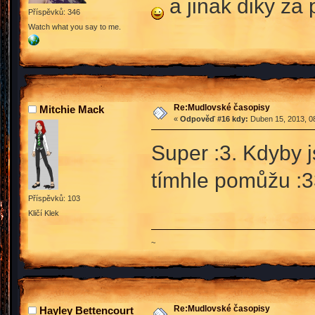
a jinak diky za
Příspěvků: 346
Watch what you say to me.
Re:Mudlovské časopisy
Mitchie Mack
«
Odpověď #16 kdy:
Duben 15, 2013, 08
Super :3. Kdyby j
tímhle pomůžu :3
Příspěvků: 103
Kličí Klek
~
Re:Mudlovské časopisy
Hayley Bettencourt