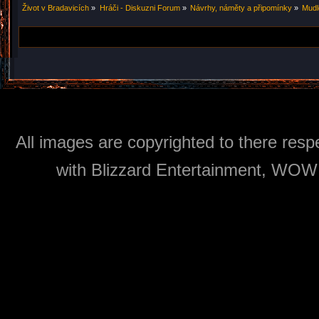
Život v Bradavicích
»
Hráči - Diskuzni Forum
»
Návrhy, náměty a připomínky
»
Mudl
All images are copyrighted to there respe
with Blizzard Entertainment, WOW: 