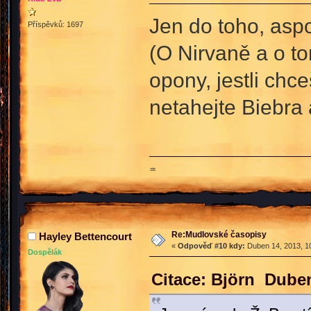
Jen do toho, asp
Příspěvků: 1697
(O Nirvaně a o to
opony, jestli chc
netahejte Biebra
♒
Re:Mudlovské časopisy
Hayley Bettencourt
«
Odpověď #10 kdy:
Duben 14, 2013, 10
Dospělák
Citace: Björn Duben