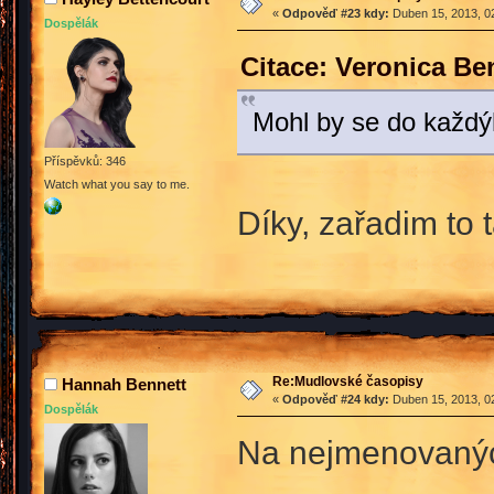
«
Odpověď #23 kdy:
Duben 15, 2013, 02
Dospělák
Citace: Veronica Be
Mohl by se do každýh
Příspěvků: 346
Watch what you say to me.
Díky, zařadim to
Re:Mudlovské časopisy
Hannah Bennett
«
Odpověď #24 kdy:
Duben 15, 2013, 02
Dospělák
Na nejmenovanýc