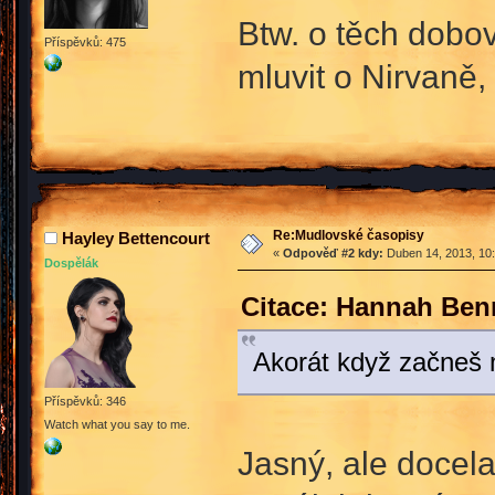
Btw. o těch dobo
Příspěvků: 475
mluvit o Nirvaně,
Re:Mudlovské časopisy
Hayley Bettencourt
«
Odpověď #2 kdy:
Duben 14, 2013, 10:
Dospělák
Citace: Hannah Ben
Akorát když začneš m
Příspěvků: 346
Watch what you say to me.
Jasný, ale docela