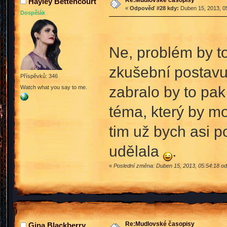
Re:Mudlovské časopisy
Hayley Bettencourt
«
Odpověď #28 kdy:
Duben 15, 2013, 05
Dospělák
Ne, problém by to
zkušební postavu 
Příspěvků: 346
zabralo by to pak
Watch what you say to me.
téma, který by mo
tim už bych asi p
udělala
.
«
Poslední změna: Duben 15, 2013, 05:54:18 od
Re:Mudlovské časopisy
Gina Blackberry