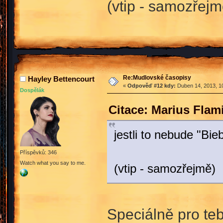
(vtip - samozřejm
Re:Mudlovské časopisy
Hayley Bettencourt
«
Odpověď #12 kdy:
Duben 14, 2013, 10
Dospělák
Citace: Marius Fla
jestli to nebude "Bie
Příspěvků: 346
Watch what you say to me.
(vtip - samozřejmě)
Speciálně pro teb