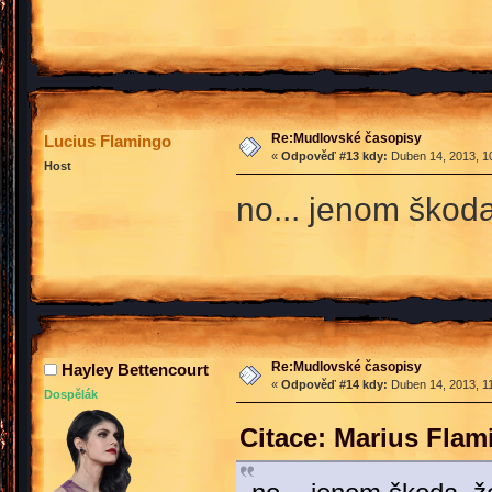
Re:Mudlovské časopisy
Lucius Flamingo
«
Odpověď #13 kdy:
Duben 14, 2013, 10
Host
no... jenom škod
Re:Mudlovské časopisy
Hayley Bettencourt
«
Odpověď #14 kdy:
Duben 14, 2013, 11
Dospělák
Citace: Marius Fla