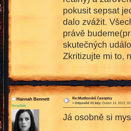
pokusit sepsat jed
dalo zvážit. Všec
právě budeme(pro
skutečných událo
Zkritizujte mi to
Re:Mudlovské časopisy
Hannah Bennett
«
Odpověď #1 kdy:
Duben 14, 2013, 10:
Dospělák
Já osobně si mysl