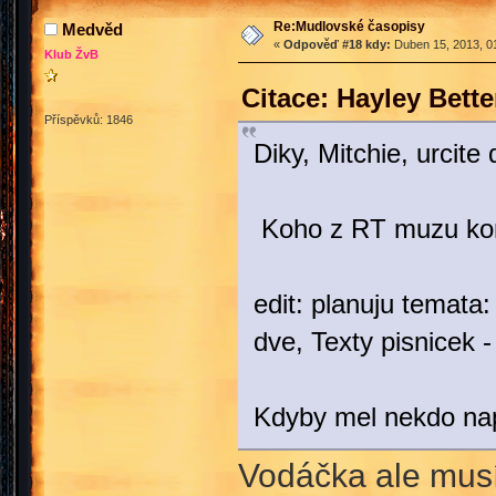
Re:Mudlovské časopisy
Medvěd
«
Odpověď #18 kdy:
Duben 15, 2013, 01
Klub ŽvB
Citace: Hayley Bett
Příspěvků: 1846
Diky, Mitchie, urcit
Koho z RT muzu kont
edit: planuju temata
dve, Texty pisnicek 
Kdyby mel nekdo nap
Vodáčka ale musí