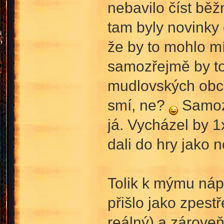
nebavilo číst běž
tam byly novinky
že by to mohlo mí
samozřejmě by to 
mudlovských obch
smí, ne?
Samozř
já. Vycházel by 1
dali do hry jako n
Tolik k mýmu náp
přišlo jako zpest
reálný) a zárove