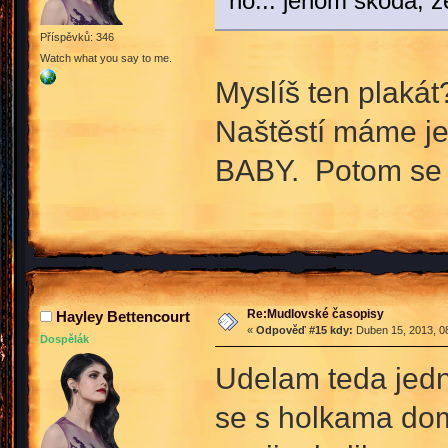
no... jenom škoda, ž
Příspěvků: 346
Watch what you say to me.
Myslíš ten plaká
Naštěstí máme ješ
BABY. Potom se b
Re:Mudlovské časopisy
Hayley Bettencourt
«
Odpověď #15 kdy:
Duben 15, 2013, 08
Dospělák
Udelam teda jedn
se s holkama doml