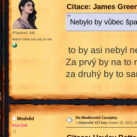
Citace: James Gree
Nebylo by vůbec špa
Příspěvků: 346
Watch what you say to me.
to by asi nebyl n
Za prvý by na to 
za druhý by to s
Re:Mudlovské časopisy
Medvěd
«
Odpověď #27 kdy:
Duben 15, 2013, 05
Klub ŽvB