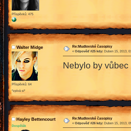
Příspěvků: 475
Re:Mudlovské časopisy
Walter Midge
«
Odpověď #25 kdy:
Duben 15, 2013, 03
Nebylo by vůbec 
Příspěvků: 64
*zpívá si*
Re:Mudlovské časopisy
Hayley Bettencourt
«
Odpověď #26 kdy:
Duben 15, 2013, 05
Dospělák