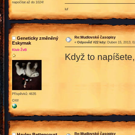
napočítat až do 1024!
luf
Re:Mudlovské časopisy
Geneticky změněný
Eskymak
«
Odpověď #22 kdy:
Duben 15, 2013, 02
Klub ŽvB
Když to napíšete, 
Příspěvků: 4635
OXI!
Re:Mudlovské časopisy
Hayley Bettencourt