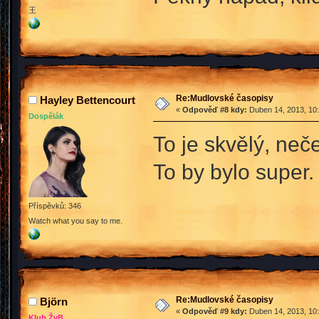
王
Re:Mudlovské časopisy
Hayley Bettencourt
«
Odpověď #8 kdy:
Duben 14, 2013, 10:
Dospělák
To je skvělý, ne
To by bylo super. 
Příspěvků: 346
Watch what you say to me.
Re:Mudlovské časopisy
Björn
«
Odpověď #9 kdy:
Duben 14, 2013, 10:
Klub ŽvB