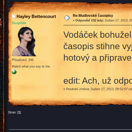
Re:Mudlovské časopisy
Hayley Bettencourt
«
Odpověď #32 kdy:
Duben 17, 2013, 09
Dospělák
Vodáček bohužel 
časopis stihne vyj
hotový a připrav
Příspěvků: 346
Watch what you say to me.
edit: Ach, už odp
«
Poslední změna: Duben 17, 2013, 09:52:07 od
Stran: [
1
]