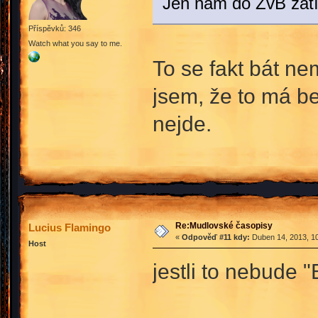
Jen nám do ŽvB zatí
Příspěvků: 346
Watch what you say to me.
To se fakt bát n
jsem, že to má b
nejde.
Re:Mudlovské časopisy
Lucius Flamingo
«
Odpověď #11 kdy:
Duben 14, 2013, 10
Host
jestli to nebude "