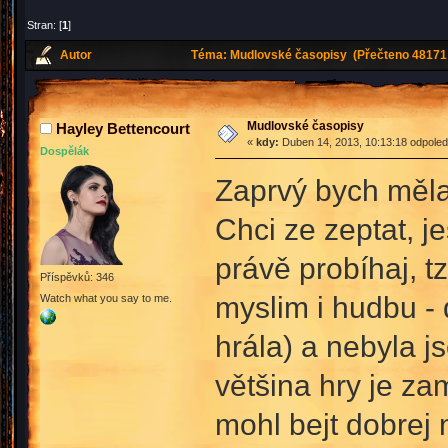
Stran: [
1
]
Autor
Téma: Mudlovské časopisy (Přečteno 48171 
Mudlovské časopisy
Hayley Bettencourt
«
kdy:
Duben 14, 2013, 10:13:18 odpoled
Dospělák
Zaprvý bych měla 
Chci ze zeptat, je
právě probíhaj, tz
Příspěvků: 346
myslim i hudbu - 
Watch what you say to me.
hrála) a nebyla js
většina hry je za
mohl bejt dobrej 