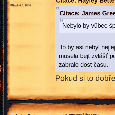
Citace: Hayley Bett
Příspěvků: 1846
Citace: James Gre
Nebylo by vůbec š
to by asi nebyl nejl
musela bejt zvlášť 
zabralo dost času.
Pokud si to dobře