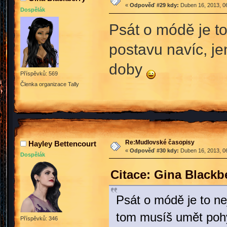
«
Odpověď #29 kdy:
Duben 16, 2013, 06
Dospělák
Psát o módě je t
postavu navíc, je
doby
Příspěvků: 569
Členka organizace Tally
Re:Mudlovské časopisy
Hayley Bettencourt
«
Odpověď #30 kdy:
Duben 16, 2013, 06
Dospělák
Citace: Gina Blackb
Psát o módě je to ne
tom musíš umět pohy
Příspěvků: 346