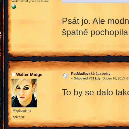
Watch what you say to me.
Psát jo. Ale modn
špatně pochopila
Re:Mudlovské časopisy
Walter Midge
«
Odpověď #31 kdy:
Duben 16, 2013, 07
To by se dalo také
Příspěvků: 64
*zpívá si*