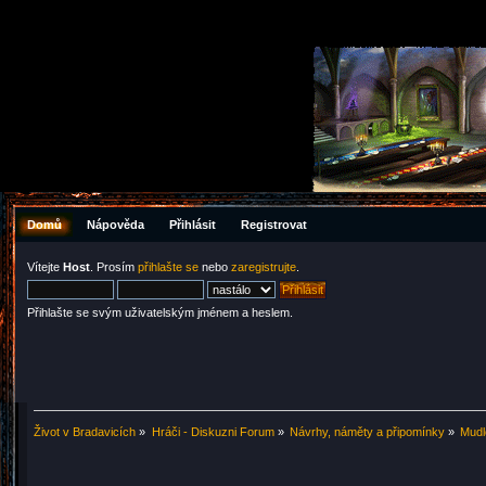
Domů
Nápověda
Přihlásit
Registrovat
Vítejte
Host
. Prosím
přihlašte se
nebo
zaregistrujte
.
Přihlašte se svým uživatelským jménem a heslem.
Život v Bradavicích
»
Hráči - Diskuzni Forum
»
Návrhy, náměty a připomínky
»
Mudl