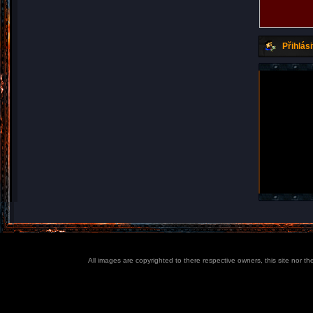
Přihlási
All images are copyrighted to there respective owners, this site nor t