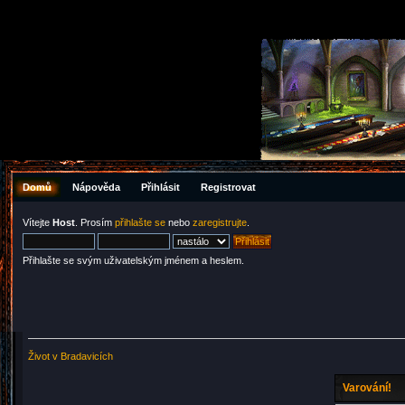
Domů
Nápověda
Přihlásit
Registrovat
Vítejte
Host
. Prosím
přihlašte se
nebo
zaregistrujte
.
Přihlašte se svým uživatelským jménem a heslem.
Život v Bradavicích
Varování!