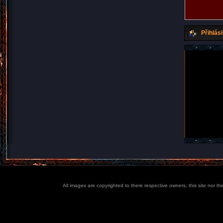
Přihlási
All images are copyrighted to there respective owners, this site nor t