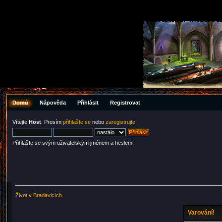
Domů
Nápověda
Přihlásit
Registrovat
Vítejte
Host
. Prosím
přihlašte se
nebo
zaregistrujte
.
Přihlašte se svým uživatelským jménem a heslem.
Život v Bradavicích
Varování!