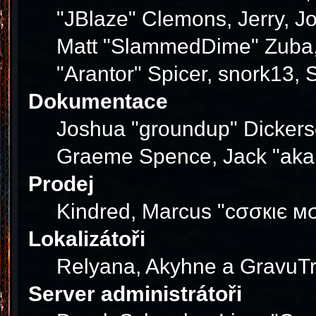
"JBlaze" Clemons, Jerry, J
Matt "SlammedDime" Zuba, 
"Arantor" Spicer, snork13,
Dokumentace
Joshua "groundup" Dickerson
Graeme Spence, Jack "akab
Prodej
Kindred, Marcus "cσσкιє мσ
Lokalizátoři
Relyana, Akyhne a GravuT
Server administrátoři