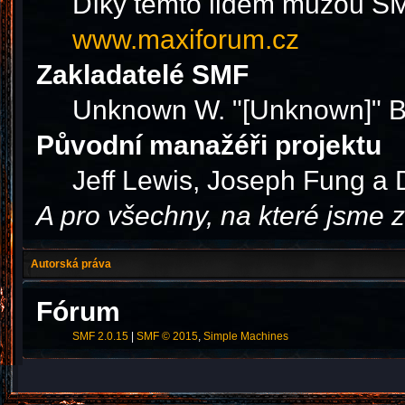
Díky těmto lidem můžou SMF
www.maxiforum.cz
Zakladatelé SMF
Unknown W. "[Unknown]" B
Původní manažéři projektu
Jeff Lewis, Joseph Fung a
A pro všechny, na které jsme
Autorská práva
Fórum
SMF 2.0.15
|
SMF © 2015
,
Simple Machines