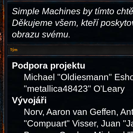
Simple Machines by tímto cht
Děkujeme všem, kteří poskytov
obrazu svému.
Tým
Podpora projektu
Michael "Oldiesmann" Esho
"metallica48423" O'Leary
Vývojáři
Norv, Aaron van Geffen, Ant
"Compuart" Visser, Juan "