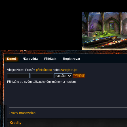
Domů
Nápověda
Přihlásit
Registrovat
Vítejte
Host
. Prosím
přihlašte se
nebo
zaregistrujte
.
Přihlašte se svým uživatelským jménem a heslem.
Život v Bradavicích
Kredity