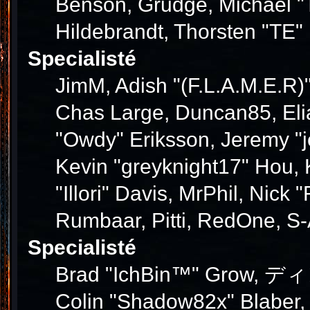
Benson, Grudge, Michael "T
Hildebrandt, Thorsten "TE" 
Specialisté
JimM, Adish "(F.L.A.M.E.R)"
Chas Large, Duncan85, Elia
"Owdy" Eriksson, Jeremy "j
Kevin "greyknight17" Hou, K
"Illori" Davis, MrPhil, Nick
Rumbaar, Pitti, RedOne, S
Specialisté
Brad "IchBin™" Grow, ディン1
Colin "Shadow82x" Blaber,