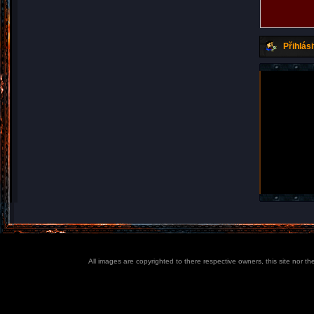
Přihlási
All images are copyrighted to there respective owners, this site nor t