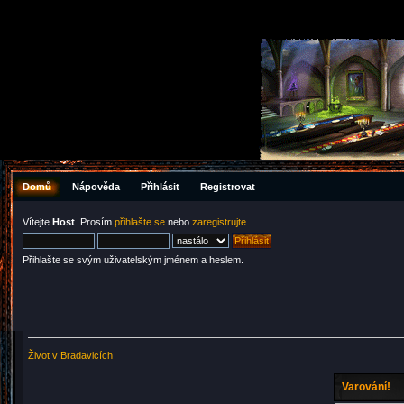
Domů
Nápověda
Přihlásit
Registrovat
Vítejte
Host
. Prosím
přihlašte se
nebo
zaregistrujte
.
Přihlašte se svým uživatelským jménem a heslem.
Život v Bradavicích
Varování!