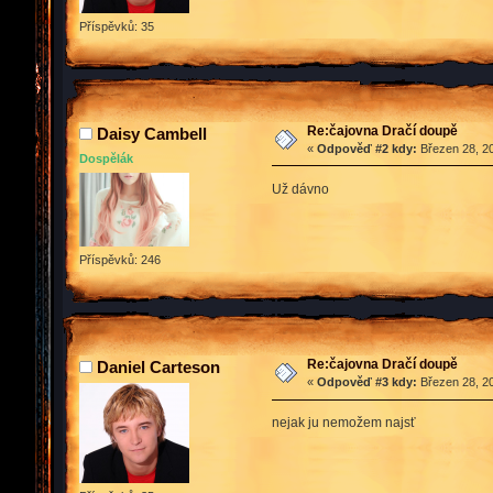
Příspěvků: 35
Re:čajovna Dračí doupě
Daisy Cambell
«
Odpověď #2 kdy:
Březen 28, 20
Dospělák
Už dávno
Příspěvků: 246
Re:čajovna Dračí doupě
Daniel Carteson
«
Odpověď #3 kdy:
Březen 28, 20
nejak ju nemožem najsť