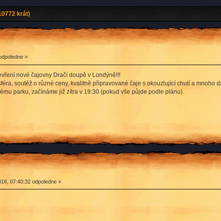
0772 krát)
odpoledne »
vření nové čajovny Dračí doupě v Londýně!!!
éra, soutěž o různé ceny, kvalitně připravované čaje s okouzlující chutí a mnoho d
mu parku, začínáme již zítra v 19:30 (pokud vše půjde podle plánu).
16, 07:40:32 odpoledne »