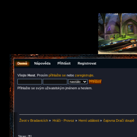
Domů
Nápověda
Přihlásit
Registrovat
Vítejte
Host
. Prosím
přihlašte se
nebo
zaregistrujte
.
Přihlašte se svým uživatelským jménem a heslem.
Život v Bradavicích
»
Hráči - Provoz
»
Herní události
»
čajovna Dračí doupě
Stran: [
1
]