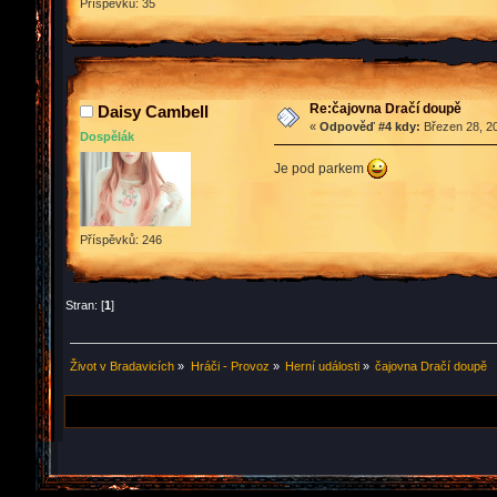
Příspěvků: 35
Re:čajovna Dračí doupě
Daisy Cambell
«
Odpověď #4 kdy:
Březen 28, 20
Dospělák
Je pod parkem
Příspěvků: 246
Stran: [
1
]
Život v Bradavicích
»
Hráči - Provoz
»
Herní události
»
čajovna Dračí doupě