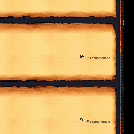
IP zaznamenána
IP zaznamenána