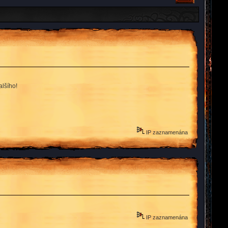
alšího!
IP zaznamenána
IP zaznamenána