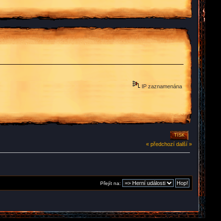
IP zaznamenána
TISK
« předchozí
další »
Přejít na: