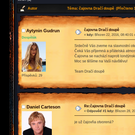
Autor
Téma: čajovna Dračí doupě (Přečteno 1
čajovna Dračí doupě
Aytynin Gudrun
«
kdy:
Březen 22, 2016, 08:40:01 
Dospělák
Srdečně Vás zveme na slavnostní ote
Čeká Vás příjemná a přátelská atmosf
Čajovna se nachází naproti londýnské
Moc se těšíme na Vaší návštěvu!
Team Dračí doupě
Příspěvků: 29
Re:čajovna Dračí doupě
Daniel Carteson
«
Odpověď #1 kdy:
Březen 28, 20
je už čajovňa otvorená?