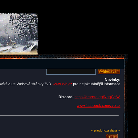
Novinky:
avštěvujte Webové stránky ŽvB
www.zvb.cz
pro nejaktuálnější informace
Discord:
https://discord.gg/NqqGcAA
www.facebook.com/zvb.cz
« předchozí
další »
TISK