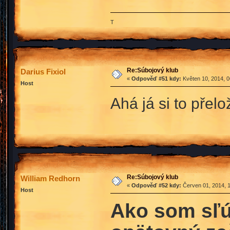
T
Re:Súbojový klub
Darius Fixiol
«
Odpověď #51 kdy:
Květen 10, 2014, 0
Host
Ahá já si to přel
Re:Súbojový klub
William Redhorn
«
Odpověď #52 kdy:
Červen 01, 2014, 1
Host
Ako som sľú