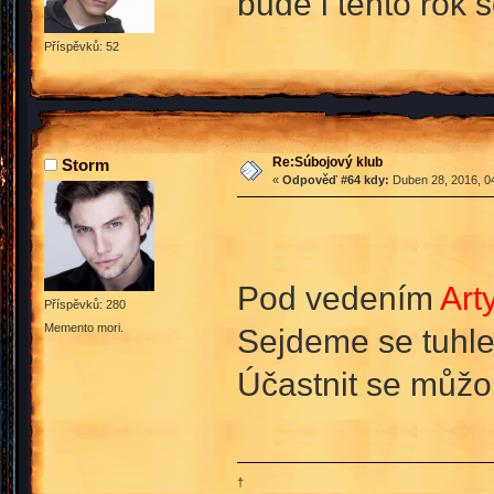
bude i tento rok 
Příspěvků: 52
Re:Súbojový klub
Storm
«
Odpověď #64 kdy:
Duben 28, 2016, 04
Pod vedením
Art
Příspěvků: 280
Memento mori.
Sejdeme se tuhle 
Účastnit se můžo
†