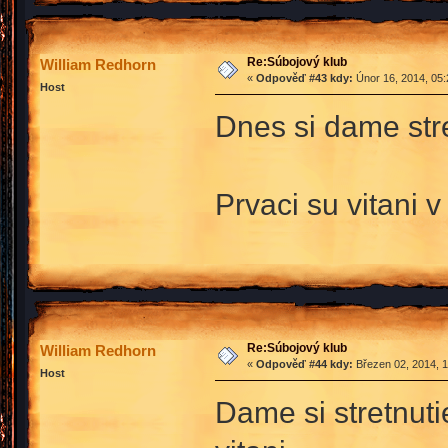
Re:Súbojový klub
William Redhorn
«
Odpověď #43 kdy:
Únor 16, 2014, 05:
Host
Dnes si dame stre
Prvaci su vitani v
Re:Súbojový klub
William Redhorn
«
Odpověď #44 kdy:
Březen 02, 2014, 1
Host
Dame si stretnuti