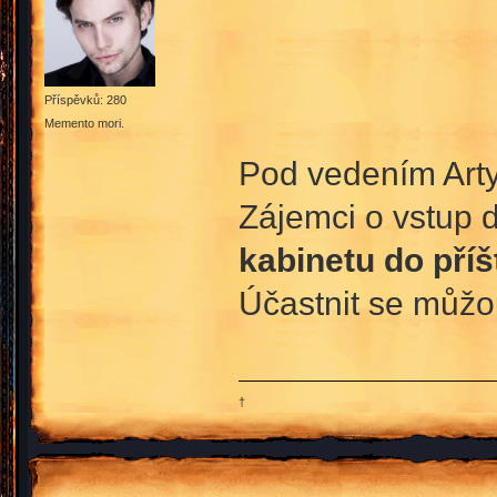
Příspěvků: 280
Memento mori.
Pod vedením Art
Zájemci o vstup 
kabinetu do příšt
Účastnit se můžo
†