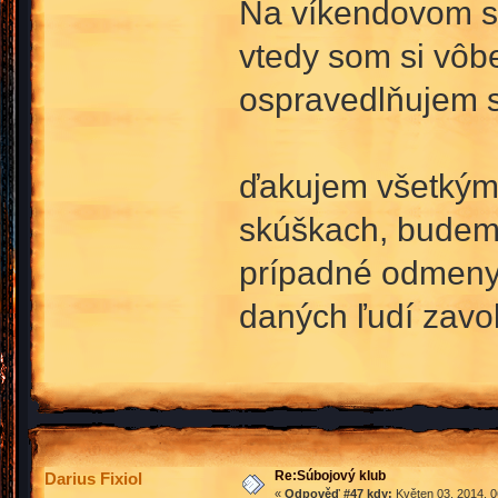
Na víkendovom st
vtedy som si vôb
ospravedlňujem 
ďakujem všetkým, 
skúškach, budem 
prípadné odmeny 
daných ľudí zav
Re:Súbojový klub
Darius Fixiol
«
Odpověď #47 kdy:
Květen 03, 2014, 0