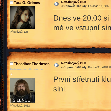
Re:Súbojový klub
Tara G. Grimes
«
Odpověď #67 kdy:
Listopad 17, 2017,
Dnes ve 20:00 si 
mě ve vstupní sín
Příspěvků: 128
Re:Súbojový klub
Theodhor Thorinson
«
Odpověď #68 kdy:
Květen 30, 2018, 0
Redaktor denniho vestce
První střetnutí k
síni.
Příspěvků: 1612