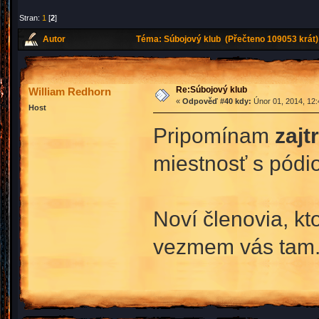
Stran:
1
[
2
]
Autor
Téma: Súbojový klub (Přečteno 109053 krát)
Re:Súbojový klub
William Redhorn
«
Odpověď #40 kdy:
Únor 01, 2014, 12:
Host
Pripomínam
zajt
miestnosť s pódi
Noví členovia, kt
vezmem vás tam. 