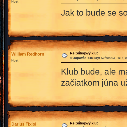
Host
Jak to bude se s
Re:Súbojový klub
William Redhorn
«
Odpověď #48 kdy:
Květen 03, 2014, 0
Host
Klub bude, ale 
začiatkom júna u
Re:Súbojový klub
Darius Fixiol