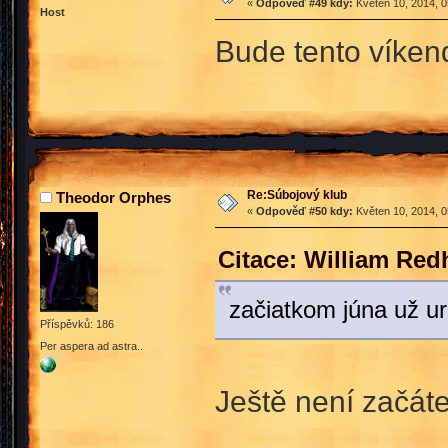
«
Odpověď #49 kdy:
Květen 10, 2014, 0
Host
Bude tento víkend
Re:Súbojový klub
Theodor Orphes
«
Odpověď #50 kdy:
Květen 10, 2014, 0
Citace: William Red
začiatkom júna už u
Příspěvků: 186
Per aspera ad astra..
Ještě není začáte