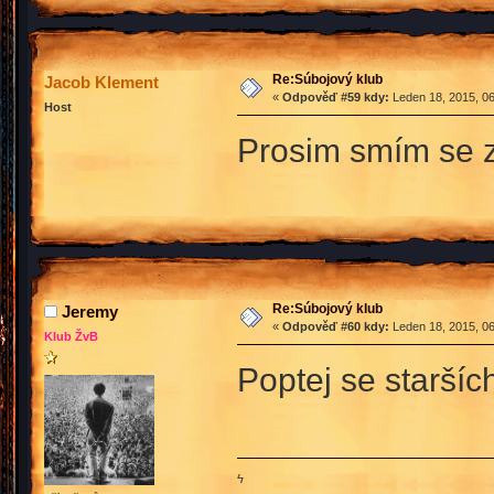
Re:Súbojový klub
Jacob Klement
«
Odpověď #59 kdy:
Leden 18, 2015, 06
Host
Prosim smím se z
Re:Súbojový klub
Jeremy
«
Odpověď #60 kdy:
Leden 18, 2015, 06
Klub ŽvB
Poptej se staršíc
ϟ