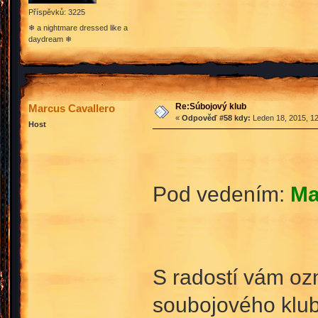
Příspěvků: 3225
❄ a nightmare dressed like a
daydream ❄
Re:Súbojový klub
Marcus Cavallero
«
Odpověď #58 kdy:
Leden 18, 2015, 12
Host
Pod vedením:
Ma
S radostí vám oz
soubojového klu