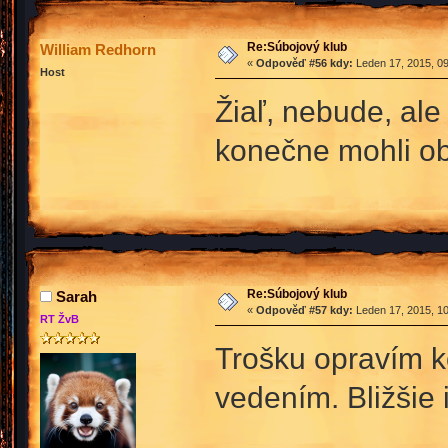
Re:Súbojový klub
William Redhorn
«
Odpověď #56 kdy:
Leden 17, 2015, 09
Host
Žiaľ, nebude, al
konečne mohli obn
Re:Súbojový klub
Sarah
«
Odpověď #57 kdy:
Leden 17, 2015, 10
RT ŽvB
Trošku opravím k
vedením. Bližšie 