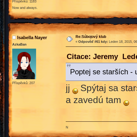
Příspěvků: 1183
Now and always.
Re:Súbojový klub
Isabella Nayer
«
Odpověď #61 kdy:
Leden 18, 2015, 06
AzkaBan
Citace: Jeremy Lede
Poptej se starších - 
Příspěvků: 207
jj
Spýtaj sa star
a zavedú tam
N