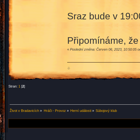
Sraz bude v 19:0
Připomínáme, že 
«
Poslední změna: Červen 06, 2023, 10:50:05 o
♧
Stran:
1
[
2
]
Život v Bradavicích
»
Hráči - Provoz
»
Herní události
»
Súbojový klub