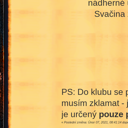
nádherné u
Svačina 
PS: Do klubu se p
musím zklamat - 
je určený
pouze 
«
Poslední změna: Únor 07, 2021, 08:41:14 do