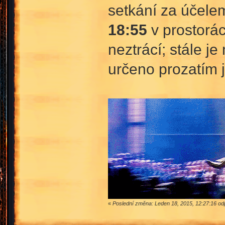
setkání za účele
18:55
v prostorác
neztrácí; stále j
určeno prozatím 
«
Poslední změna: Leden 18, 2015, 12:27:16 o