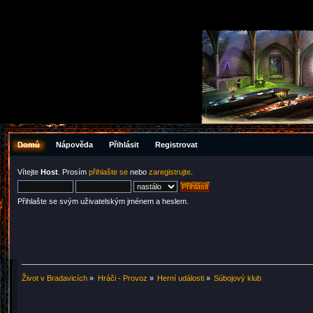
Domů
Nápověda
Přihlásit
Registrovat
Vítejte
Host
. Prosím
přihlašte se
nebo
zaregistrujte
.
Přihlašte se svým uživatelským jménem a heslem.
Život v Bradavicích
»
Hráči - Provoz
»
Herní události
»
Súbojový klub