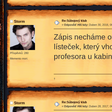
Re:Súbojový klub
Storm
«
Odpověď #65 kdy:
Duben 30, 2016, 08
Zápis necháme ot
lísteček, který v
Příspěvků: 280
profesora u kabin
Memento mori.
†
Re:Súbojový klub
Storm
«
Odpověď #66 kdy:
Duben 28, 2017, 06