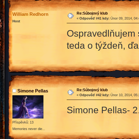
Re:Súbojový klub
William Redhorn
«
Odpověď #41 kdy:
Únor 09, 2014, 04:
Host
Ospravedlňujem s
teda o týždeň, ď
Re:Súbojový klub
Simone Pellas
«
Odpověď #42 kdy:
Únor 10, 2014, 05:
Simone Pellas- 2.
Příspěvků: 13
Memories never die...