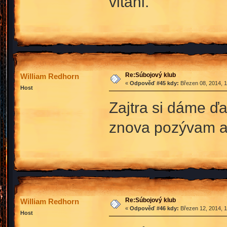
vitani.
Re:Súbojový klub
William Redhorn
«
Odpověď #45 kdy:
Březen 08, 2014, 1
Host
Zajtra si dáme ďa
znova pozývam aj
Re:Súbojový klub
William Redhorn
«
Odpověď #46 kdy:
Březen 12, 2014, 1
Host