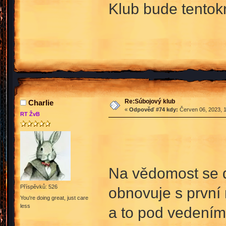
Klub bude tentokr
Re:Súbojový klub
Charlie
«
Odpověď #74 kdy:
Červen 06, 2023, 1
RT ŽvB
Na vědomost se d
Příspěvků: 526
obnovuje s první 
You're doing great, just care
less
a to pod vedením