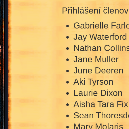
Přihlášení členov
Gabrielle Far
Jay Waterford
Nathan Collin
Jane Muller
June Deeren
Aki Tyrson
Laurie Dixon
Aisha Tara Fix
Sean Thoresd
Mary Molaris