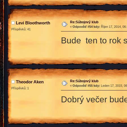
Re:Súbojový klub
Levi Bloothworth
«
Odpověď #54 kdy:
Říjen 17, 2014, 06
Příspěvků: 41
Bude ten to rok 
Re:Súbojový klub
Theodor Aken
«
Odpověď #55 kdy:
Leden 17, 2015, 06
Příspěvků: 1
Dobrý večer bude