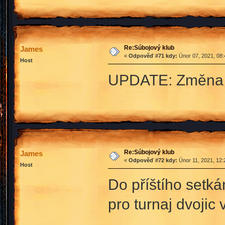
Re:Súbojový klub
James
«
Odpověď #71 kdy:
Únor 07, 2021, 08:
Host
UPDATE: Změna č
Re:Súbojový klub
James
«
Odpověď #72 kdy:
Únor 11, 2021, 12:
Host
Do příštího setká
pro turnaj dvojic