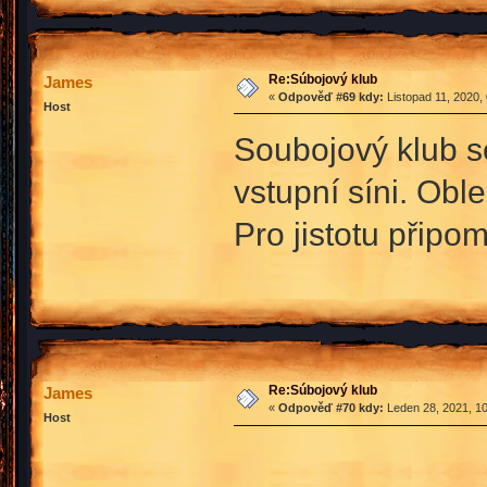
Re:Súbojový klub
James
«
Odpověď #69 kdy:
Listopad 11, 2020,
Host
Soubojový klub se
vstupní síni. Ob
Pro jistotu připo
Re:Súbojový klub
James
«
Odpověď #70 kdy:
Leden 28, 2021, 10
Host