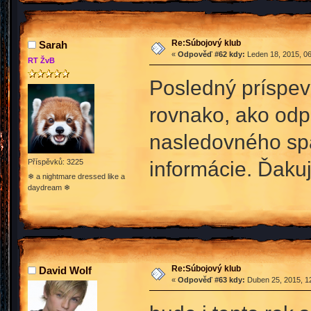
Re:Súbojový klub
Sarah
«
Odpověď #62 kdy:
Leden 18, 2015, 06
RT ŽvB
Posledný príspevo
rovnako, ako odp
nasledovného spa
informácie. Ďaku
Příspěvků: 3225
❄ a nightmare dressed like a
daydream ❄
Re:Súbojový klub
David Wolf
«
Odpověď #63 kdy:
Duben 25, 2015, 12