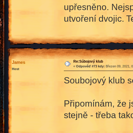
upřesněno. Nejsp
utvoření dvojic.
Re:Súbojový klub
James
«
Odpověď #73 kdy:
Březen 09, 2021, 0
Host
Soubojový klub se
Připomínám, že js
stejně - třeba ta