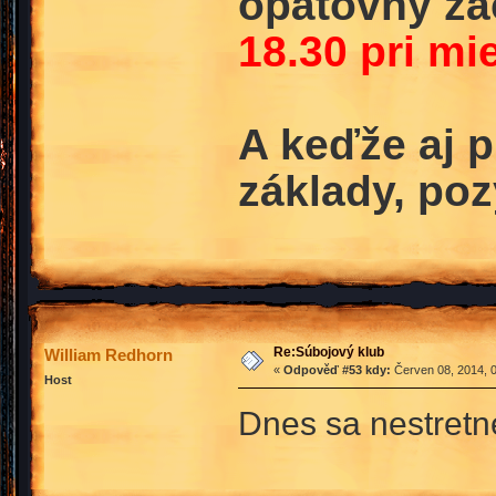
opätovný za
18.30 pri mi
A keďže aj p
základy, poz
Re:Súbojový klub
William Redhorn
«
Odpověď #53 kdy:
Červen 08, 2014, 0
Host
Dnes sa nestret