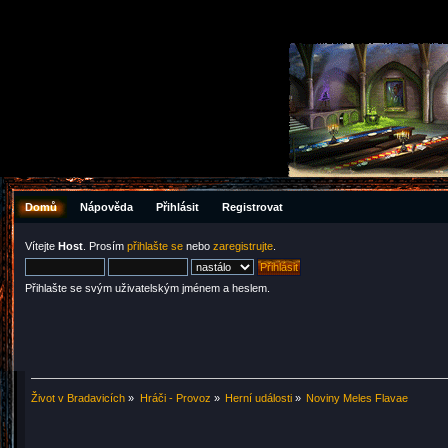
Domů
Nápověda
Přihlásit
Registrovat
Vítejte
Host
. Prosím
přihlašte se
nebo
zaregistrujte
.
Přihlašte se svým uživatelským jménem a heslem.
Život v Bradavicích
»
Hráči - Provoz
»
Herní události
»
Noviny Meles Flavae