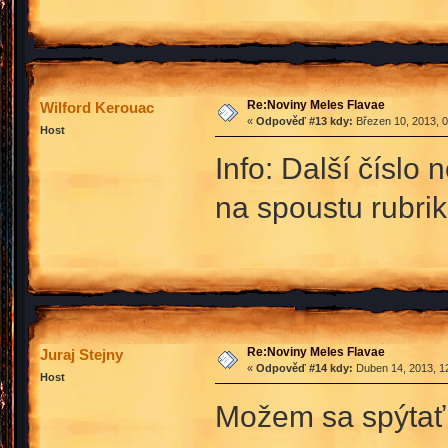
Re:Noviny Meles Flavae
Wilford Kerouac
«
Odpověď #13 kdy:
Březen 10, 2013, 0
Host
Info: Další číslo
na spoustu rubrik
Re:Noviny Meles Flavae
Juraj Stejny
«
Odpověď #14 kdy:
Duben 14, 2013, 12
Host
Možem sa spýtať 