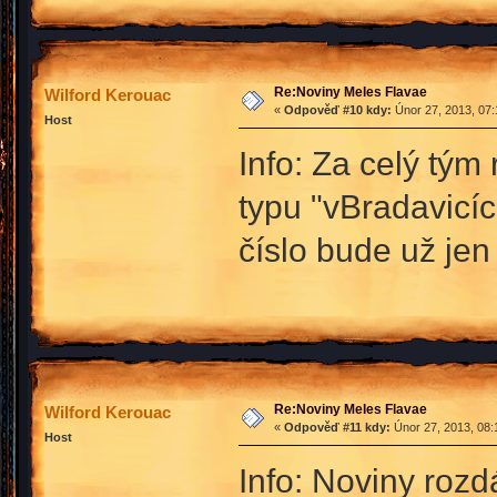
Re:Noviny Meles Flavae
Wilford Kerouac
«
Odpověď #10 kdy:
Únor 27, 2013, 07:
Host
Info: Za celý tý
typu "vBradavicíc
číslo bude už jen 
Re:Noviny Meles Flavae
Wilford Kerouac
«
Odpověď #11 kdy:
Únor 27, 2013, 08:
Host
Info: Noviny roz