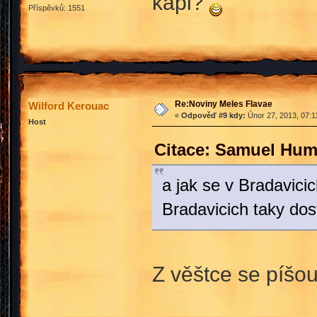
kapi?
Příspěvků: 1551
Re:Noviny Meles Flavae
Wilford Kerouac
«
Odpověď #9 kdy:
Únor 27, 2013, 07:1
Host
Citace: Samuel Hum
a jak se v Bradavici
Bradavicich taky do
Z věštce se píšou