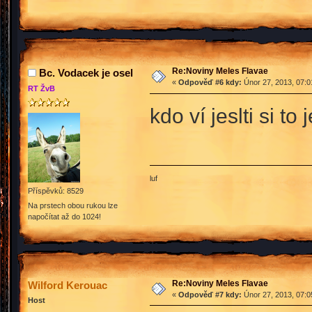
Re:Noviny Meles Flavae
Bc. Vodacek je osel
«
Odpověď #6 kdy:
Únor 27, 2013, 07:0
RT ŽvB
kdo ví jeslti si t
luf
Příspěvků: 8529
Na prstech obou rukou lze
napočítat až do 1024!
Re:Noviny Meles Flavae
Wilford Kerouac
«
Odpověď #7 kdy:
Únor 27, 2013, 07:0
Host