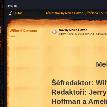
Stran: [
1
]
Autor
Téma: Noviny Meles Flavae (Přečteno 27701 
Noviny Meles Flavae
Wilford Kerouac
«
kdy:
Únor 26, 2013, 07:02:30 odpoledn
Host
Mel
Šéfredaktor: Wi
Redaktoři: Jerr
Hoffman a Ameli