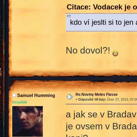
Citace: Vodacek je 
kdo ví jeslti si to je
No dovol?!
Re:Noviny Meles Flavae
Samuel Humming
«
Odpověď #8 kdy:
Únor 27, 2013, 07:0
Dospělák
a jak se v Bradav
je ovsem v Brada