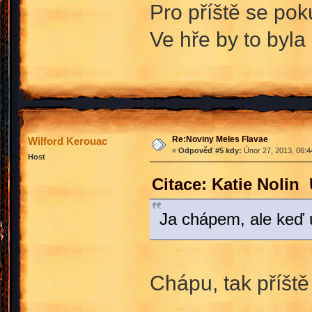
Pro příště se pok
Ve hře by to byla
Re:Noviny Meles Flavae
Wilford Kerouac
«
Odpověď #5 kdy:
Únor 27, 2013, 06:4
Host
Citace: Katie Nolin
Ja chápem, ale keď u
Chápu, tak příšt