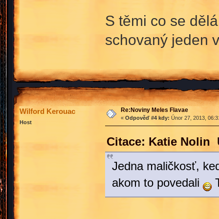
S těmi co se dělá
schovaný jeden v
Re:Noviny Meles Flavae
Wilford Kerouac
«
Odpověď #4 kdy:
Únor 27, 2013, 06:3
Host
Citace: Katie Nolin
Jedna maličkosť, keď
akom to povedali
T