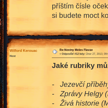
příštím čísle oček
si budete moct ko
Re:Noviny Meles Flavae
Wilford Kerouac
«
Odpověď #12 kdy:
Únor 27, 2013, 09:
Host
Jaké rubriky můž
- Jezevčí příběh
- Zprávy Helgy (
- Živá historie (