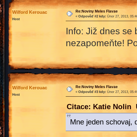
Re:Noviny Meles Flavae
Wilford Kerouac
«
Odpověď #2 kdy:
Únor 27, 2013, 05:4
Host
Info: Již dnes se
nezapomeňte! Poč
Re:Noviny Meles Flavae
Wilford Kerouac
«
Odpověď #3 kdy:
Únor 27, 2013, 05:4
Host
Citace: Katie Nolin
Mne jeden schovaj, 