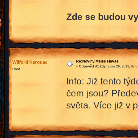
Zde se budou vy
Re:Noviny Meles Flavae
Wilford Kerouac
«
Odpověď #1 kdy:
Únor 26, 2013, 07:0
Host
Info: Již tento t
čem jsou? Předevš
světa. Více již v