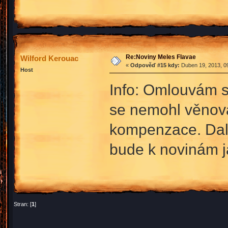
Re:Noviny Meles Flavae
Wilford Kerouac
«
Odpověď #15 kdy:
Duben 19, 2013, 09
Host
Info: Omlouvám s
se nemohl věnovat
kompenzace. Další
bude k novinám ja
Stran: [
1
]