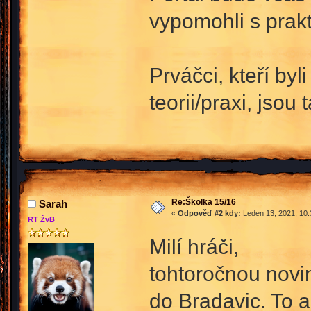
vypomohli s prakt
Prváčci, kteří byl
teorii/praxi, jsou 
Re:Školka 15/16
Sarah
«
Odpověď #2 kdy:
Leden 13, 2021, 10:
RT ŽvB
Milí hráči,
tohtoročnou novin
do Bradavic. To a