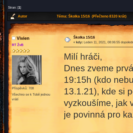
Stran: [
1
]
Autor
Téma: Školka 15/16 (Přečteno 8320 krát)
Školka 15/16
Vivien
«
kdy:
Leden 11, 2021, 08:06:55 dopoled
RT ŽvB
Milí hráči,
Dnes zveme prváč
19:15h (kdo nebud
13.1.21), kde si 
Příspěvků: 708
Všechno se k Tobě jednou
vrátí
vyzkoušíme, jak v
je povinná pro k