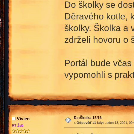
Do školky se dos
Děravého kotle, 
školky. Školka a
zdrželi hovoru o š
Portál bude včas 
vypomohli s prakt
Re:Školka 15/16
Vivien
«
Odpověď #1 kdy:
Leden 13, 2021, 09:
RT ŽvB