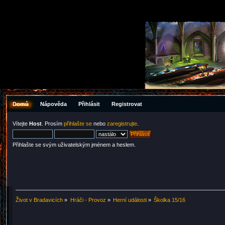
Domů
Nápověda
Přihlásit
Registrovat
Vítejte
Host
. Prosím
přihlašte se
nebo
zaregistrujte
.
Přihlašte se svým uživatelským jménem a heslem.
Život v Bradavicích
»
Hráči - Provoz
»
Herní události
»
Školka 15/16