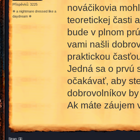
nováčikovia mohl
Příspěvků: 3225
❄ a nightmare dressed like a
daydream ❄
teoretickej časti
bude v plnom prú
vami našli dobrovo
praktickou časťo
Jedná sa o prvú 
očakávať, aby ste
dobrovolníkov by 
Ak máte záujem v
Stran: [
1
]