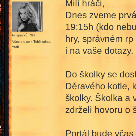
Milí hráči,
Dnes zveme prváč
19:15h (kdo nebud
hry, správném rp 
Příspěvků: 708
Všechno se k Tobě jednou
vrátí
i na vaše dotazy.
Do školky se dos
Děravého kotle, 
školky. Školka a
zdrželi hovoru o š
Portál bude včas 