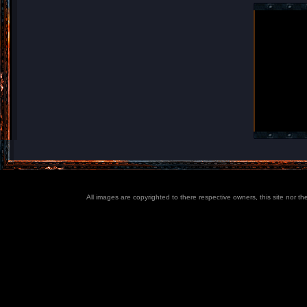
All images are copyrighted to there respective owners, this site nor t