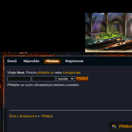
Domů
Nápověda
Přihlásit
Registrovat
Vítejte
Host
. Prosím
přihlašte se
nebo
zaregistrujte
.
Přihlašte se svým uživatelským jménem a heslem.
Život v Bradavicích
»
Přihlásit
Přihlási