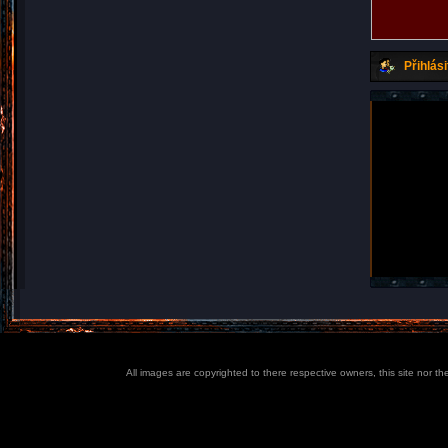
Přihlási
All images are copyrighted to there respective owners, this site nor t