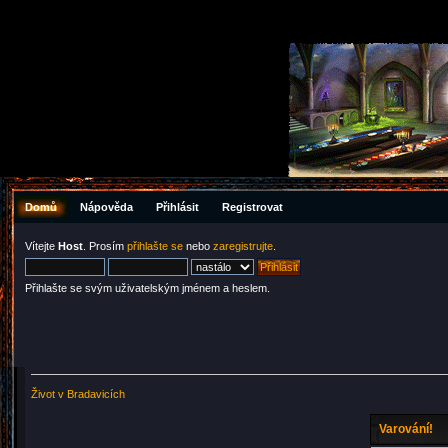
Domů
Nápověda
Přihlásit
Registrovat
Vítejte
Host
. Prosím
přihlašte se
nebo
zaregistrujte
.
Přihlašte se svým uživatelským jménem a heslem.
Život v Bradavicích
Varování!