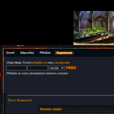
Domů
Nápověda
Přihlásit
Registrovat
Vítejte
Host
. Prosím
přihlašte se
nebo
zaregistrujte
.
Přihlašte se svým uživatelským jménem a heslem.
Život v Bradavicích
Nastala chyba!