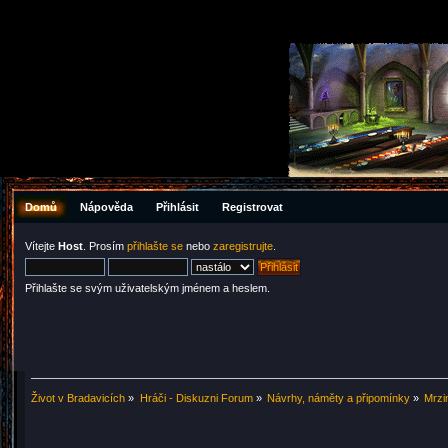
Domů
Nápověda
Přihlásit
Registrovat
Vítejte
Host
. Prosím
přihlašte se
nebo
zaregistrujte
.
Přihlašte se svým uživatelským jménem a heslem.
Život v Bradavicích
»
Hráči - Diskuzni Forum
»
Návrhy, náměty a připomínky
»
Mrzi