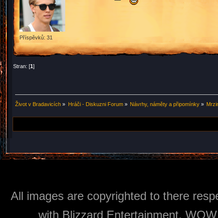
Příspěvků: 31
Stran: [
1
]
Život v Bradavicích
»
Hráči - Diskuzni Forum
»
Návrhy, náměty a připomínky
»
Mrzi
All images are copyrighted to there respe
with Blizzard Entertainment, WOW: 