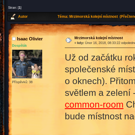
Stran: [
1
]
Autor
Téma: Mrzimorská kolejní místnost (Přečten
Mrzimorská kolejní místnost
Isaac Olivier
«
kdy:
Únor 16, 2018, 08:33:22 odpoledn
Dospělák
Už od začátku rok
společenské míst
o oknech). Přitom
Příspěvků: 38
světlem a zelení 
common-room
Ch
bude místnost na