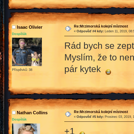
Re:Mrzimorská kolejní místnost
Isaac Olivier
«
Odpověď #4 kdy:
Leden 11, 2019, 08:
Dospělák
Rád bych se zept
Myslím, že to nen
pár kytek
Příspěvků: 38
Re:Mrzimorská kolejní místnost
Nathan Collins
«
Odpověď #5 kdy:
Prosinec 03, 2019, 
Dospělák
+1