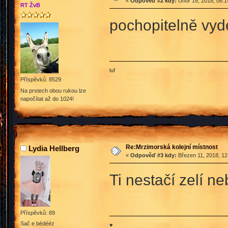
«
Odpověď #2 kdy:
Únor 18, 2018, 08:1
RT ŽvB
pochopitelně vyde
luf
Příspěvků: 8529
Na prstech obou rukou lze
napočítat až do 1024!
Re:Mrzimorská kolejní místnost
Lydia Hellberg
«
Odpověď #3 kdy:
Březen 11, 2018, 12
Ti nestačí zelí n
Příspěvků: 89
Sač e bédééz
♥