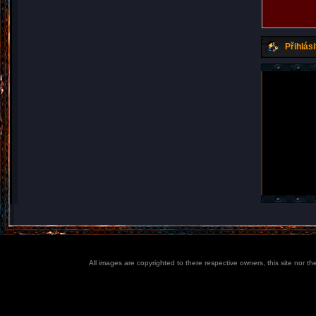
Přihlási
All images are copyrighted to there respective owners, this site nor t