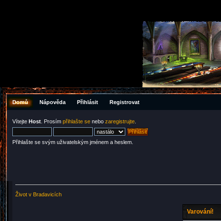
Domů
Nápověda
Přihlásit
Registrovat
Vítejte
Host
. Prosím
přihlašte se
nebo
zaregistrujte
.
Přihlašte se svým uživatelským jménem a heslem.
Život v Bradavicích
Varování!