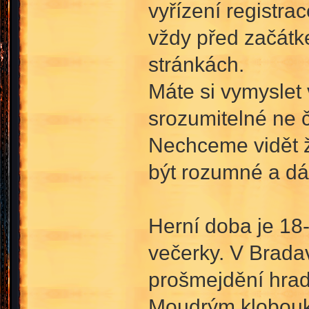
vyřízení registra
vždy před začátk
stránkách.
Máte si vymyslet 
srozumitelné ne č
Nechceme vidět ž
být rozumné a dá
Herní doba je 18-
večerky. V Bradav
prošmejdění hradu
Moudrým klobouk