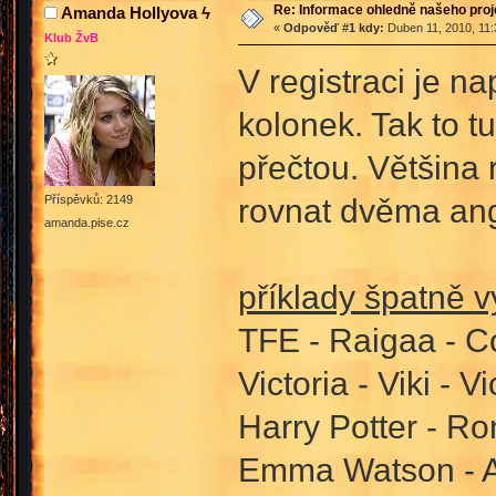
Re: Informace ohledně našeho proj
Amanda Hollyova ϟ
«
Odpověď #1 kdy:
Duben 11, 2010, 11:
Klub ŽvB
V registraci je n
kolonek. Tak to tu
přečtou. Většina
rovnat dvěma an
Příspěvků: 2149
amanda.pise.cz
příklady špatně 
TFE - Raigaa - C
Victoria - Viki - V
Harry Potter - Ro
Emma Watson - Av