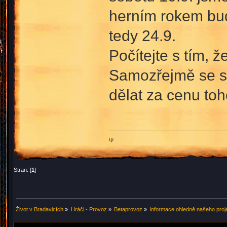
herním rokem bud
tedy 24.9.
Počítejte s tím, 
Samozřejmě se sn
dělat za cenu toh
Ψ
Stran: [
1
]
Život v Bradavicích
»
Hráči - Provoz
»
Betaprovoz
»
Informace ohledně našeho proj