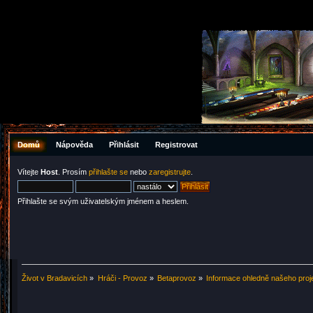
Domů
Nápověda
Přihlásit
Registrovat
Vítejte
Host
. Prosím
přihlašte se
nebo
zaregistrujte
.
Přihlašte se svým uživatelským jménem a heslem.
Život v Bradavicích
»
Hráči - Provoz
»
Betaprovoz
»
Informace ohledně našeho proj