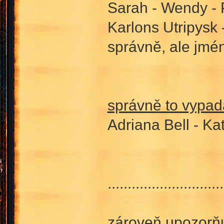
Sarah - Wendy - 
Karlons Utripysk
správně, ale jmén
správně to vypadá
Adriana Bell - Ka
.............................
zároveň upozorňuj