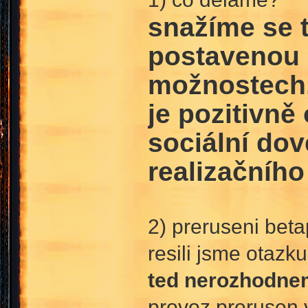
snažíme se t
postavenou n
možnostech, 
je pozitivně
sociální dov
realizačního
2) preruseni bet
resili jsme otazk
ted nerozhodnem
provoz prerusen 