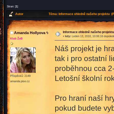
Stran: [
1
]
Autor
Téma: Informace ohledně našeho projektu (P
Informace ohledně našeho projektu
Amanda Hollyova ϟ
«
kdy:
Leden 13, 2010, 10:06:16 dopoled
Klub ŽvB
Náš projekt je hr
tak i pro ostatní l
proběhnou cca 2-
Letošní školní ro
Příspěvků: 2149
amanda.pise.cz
Pro hraní naší hr
pokud budete vybr