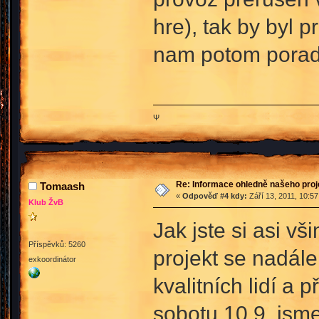
hre), tak by byl 
nam potom porad 
Ψ
Re: Informace ohledně našeho proj
Tomaash
«
Odpověď #4 kdy:
Září 13, 2011, 10:5
Klub ŽvB
Jak jste si asi v
Příspěvků: 5260
projekt se nadál
exkoordinátor
kvalitních lidí a
sobotu 10.9. jsme