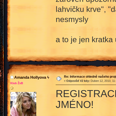
lahvičku krve", "
nesmysly
a to je jen kratka
Re: Informace ohledně našeho proj
Amanda Hollyova ϟ
«
Odpověď #2 kdy:
Duben 12, 2010, 11:
Klub ŽvB
REGISTRACE
JMÉNO!