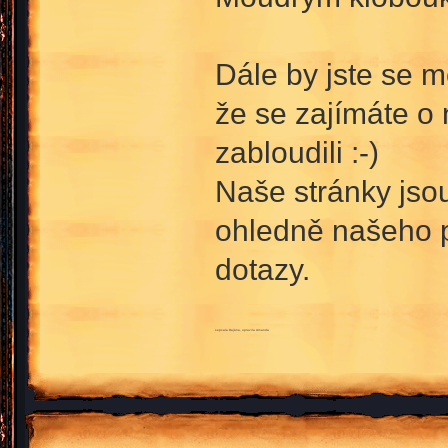
Dále by jste se mě
že se zajímáte o n
zabloudili :-)
Naše stránky js
ohledně našeho p
dotazy.
sepsala Dajána, upravila Amanda