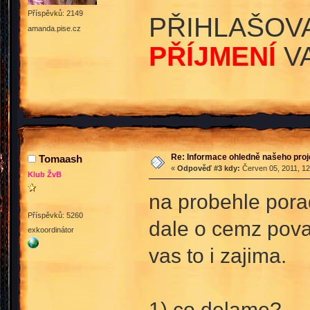
Příspěvků: 2149
PŘIHLAŠOV
amanda.pise.cz
PŘÍJMENÍ
VA
Re: Informace ohledně našeho proj
Tomaash
«
Odpověď #3 kdy:
Červen 05, 2011, 12
Klub ŽvB
na probehle pora
Příspěvků: 5260
dale o cemz povaz
exkoordinátor
vas to i zajima.
1) co delame?