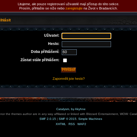
Litujeme, ale pouze registrovaní uživatelé mají přístup do této sekce.
Prosím, přihlašte se níže nebo
zaregistujte
na Život v Bradavicích.
ihlásit
Uživatel:
Heslo:
Doba přihlášení:
Zůstat stále přihlášen:
Zapomněli jste heslo?
Catalysm, by Akyhne
e nor the themes author are in any way affiliated or linked with Blizzard Entertainment, WOW: Cata
SMF 2.0.15
|
SMF © 2015
,
Simple Machines
XHTML
RSS
WAP2