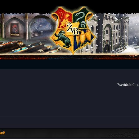
Pravidelně n
ní!