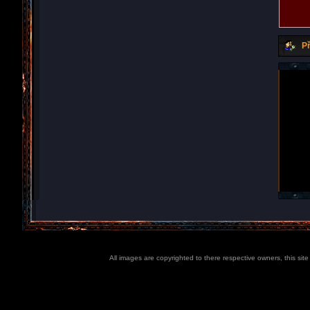
Př
All images are copyrighted to there respective owners, this sit