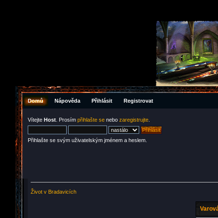
Domů
Nápověda
Přihlásit
Registrovat
Vítejte
Host
. Prosím
přihlašte se
nebo
zaregistrujte
.
Přihlašte se svým uživatelským jménem a heslem.
Život v Bradavicích
Varová