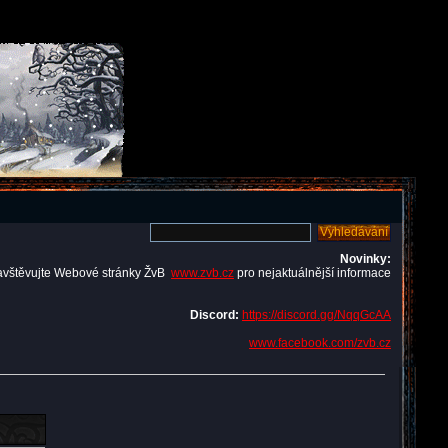
Novinky:
avštěvujte Webové stránky ŽvB
www.zvb.cz
pro nejaktuálnější informace
Discord:
https://discord.gg/NqqGcAA
www.facebook.com/zvb.cz