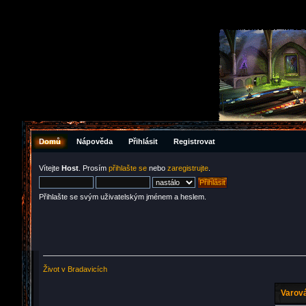
Domů
Nápověda
Přihlásit
Registrovat
Vítejte
Host
. Prosím
přihlašte se
nebo
zaregistrujte
.
Přihlašte se svým uživatelským jménem a heslem.
Život v Bradavicích
Varová