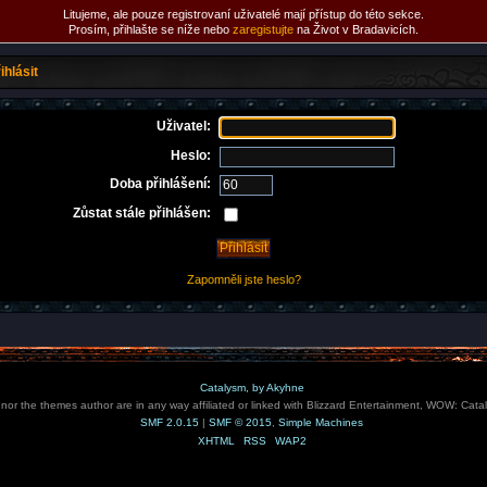
Litujeme, ale pouze registrovaní uživatelé mají přístup do této sekce.
Prosím, přihlašte se níže nebo
zaregistujte
na Život v Bradavicích.
ihlásit
Uživatel:
Heslo:
Doba přihlášení:
Zůstat stále přihlášen:
Zapomněli jste heslo?
Catalysm, by Akyhne
e nor the themes author are in any way affiliated or linked with Blizzard Entertainment, WOW: Cata
SMF 2.0.15
|
SMF © 2015
,
Simple Machines
XHTML
RSS
WAP2