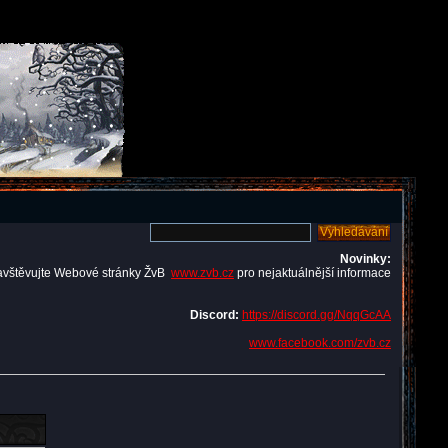
Novinky:
avštěvujte Webové stránky ŽvB
www.zvb.cz
pro nejaktuálnější informace
Discord:
https://discord.gg/NqqGcAA
www.facebook.com/zvb.cz