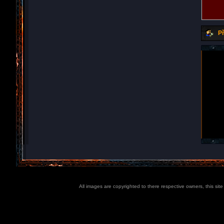
Př
All images are copyrighted to there respective owners, this sit