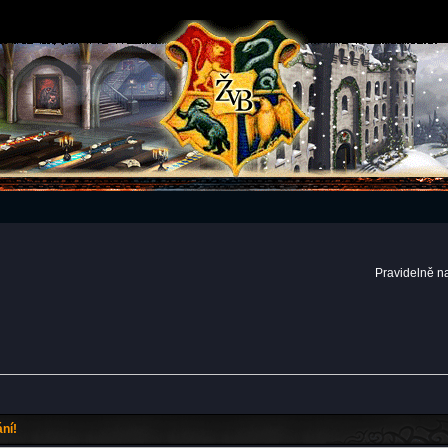
Pravidelně n
ní!