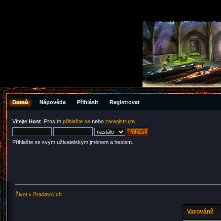
Domů
Nápověda
Přihlásit
Registrovat
Vítejte
Host
. Prosím
přihlašte se
nebo
zaregistrujte
.
Přihlašte se svým uživatelským jménem a heslem.
Život v Bradavicích
Varování!