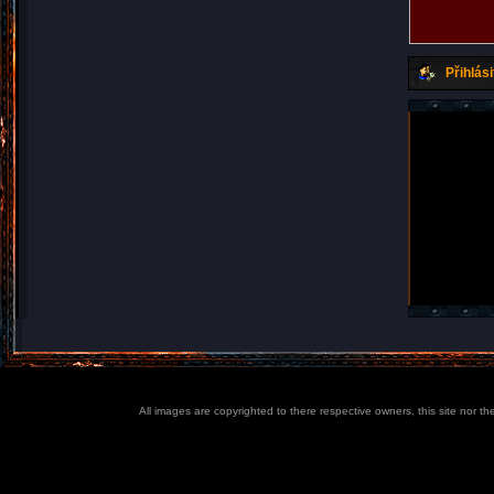
Přihlási
All images are copyrighted to there respective owners, this site nor t