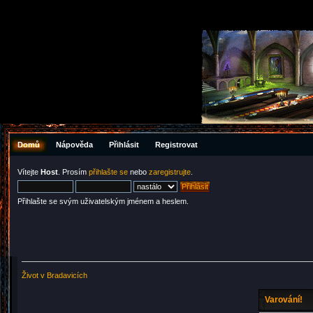
Domů
Nápověda
Přihlásit
Registrovat
Vítejte
Host
. Prosím
přihlašte se
nebo
zaregistrujte
.
Přihlašte se svým uživatelským jménem a heslem.
Život v Bradavicích
Varování!