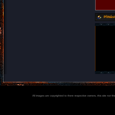
Přihlási
All images are copyrighted to there respective owners, this site nor t