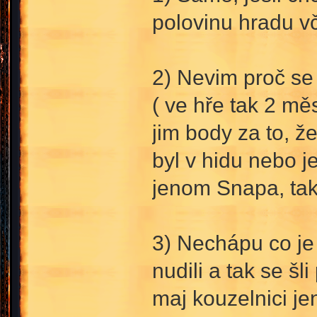
polovinu hradu v
2) Nevim proč se 
( ve hře tak 2 měs
jim body za to, ž
byl v hidu nebo 
jenom Snapa, tak
3) Nechápu co je
nudili a tak se šl
maj kouzelnici je