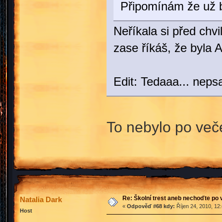
Připomínám že už b
Neříkala si před chv
zase říkáš, že byla
Edit: Tedaaa... neps
To nebylo po veče
Re: Školní trest aneb nechoďte po
Natalia Dark
«
Odpověď #68 kdy:
Říjen 24, 2010, 12
Host