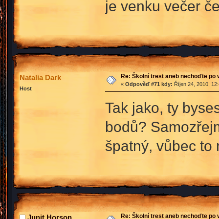
je venku večer č
Re: Školní trest aneb nechoďte po
Natalia Dark
«
Odpověď #71 kdy:
Říjen 24, 2010, 12
Host
Tak jako, ty byses
bodů? Samozřejmě
špatný, vůbec to
Re: Školní trest aneb nechoďte po
Junit Horson