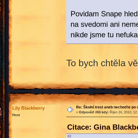
Povidam Snape hledal
na svedomi ani nemely
nikde jsme tu nefukal
To bych chtěla v
Re: Školní trest aneb nechoďte po
Lily Blackberry
«
Odpověď #65 kdy:
Říjen 24, 2010, 12
Host
Citace: Gina Blackb