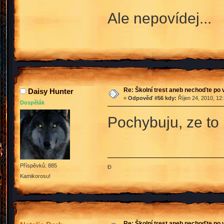
Ale nepovídej...
Re: Školní trest aneb nechoďte po
Daisy Hunter
«
Odpověď #56 kdy:
Říjen 24, 2010, 12
Dospělák
Pochybuju, ze to 
Příspěvků: 885
Đ
Kamikorosu!
Re: Školní trest aneb nechoďte po