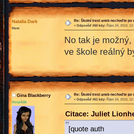
Re: Školní trest aneb nechoďte po
Natalia Dark
«
Odpověď #60 kdy:
Říjen 24, 2010, 12
Host
No tak je možný, 
ve škole reálný by
Re: Školní trest aneb nechoďte po
Gina Blackberry
«
Odpověď #61 kdy:
Říjen 24, 2010, 12
Dospělák
Citace: Juliet Lionh
[quote auth