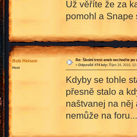
Už věříte že za 
pomohl a Snape s
Re: Školní trest aneb nechoďte po
Bob Heison
«
Odpověď #74 kdy:
Říjen 24, 2010, 12
Host
Kdyby se tohle sta
přesně stalo a k
naštvanej na něj
nemůže na foru..