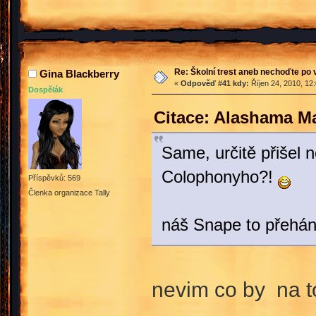
Re: Školní trest aneb nechoďte po
Gina Blackberry
«
Odpověď #41 kdy:
Říjen 24, 2010, 12
Dospělák
Citace: Alashama Ma
Same, určitě přišel 
Colophonyho?!
Příspěvků: 569
Členka organizace Tally
náš Snape to přehán
nevim co by na t