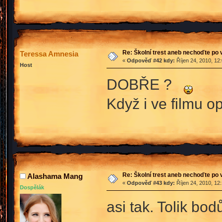
Re: Školní trest aneb nechoďte po
Teressa Amnesia
«
Odpověď #42 kdy:
Říjen 24, 2010, 12
Host
DOBŘE ?
Když i ve filmu op
Re: Školní trest aneb nechoďte po
Alashama Mang
«
Odpověď #43 kdy:
Říjen 24, 2010, 12
Dospělák
asi tak. Tolik bo