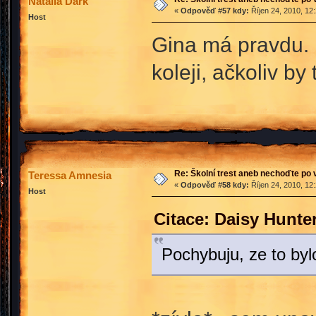
Natalia Dark
«
Odpověď #57 kdy:
Říjen 24, 2010, 12
Host
Gina má pravdu. N
koleji, ačkoliv by
Re: Školní trest aneb nechoďte po
Teressa Amnesia
«
Odpověď #58 kdy:
Říjen 24, 2010, 12
Host
Citace: Daisy Hunte
Pochybuju, ze to byl