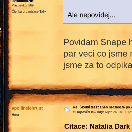
Příspěvků: 569
Členka organizace Tally
Ale nepovídej...
Povidam Snape hle
par veci co jsme 
jsme za to odpikav
Re: Školní trest aneb nechoďte po
apollinelebrunt
«
Odpověď #62 kdy:
Říjen 24, 2010, 12
Host
Citace: Natalia Dark