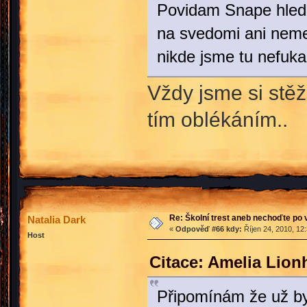
Povidam Snape hledal
na svedomi ani nemely
nikde jsme tu nefukal
Vždy jsme si stěž
tím oblékáním..
Re: Školní trest aneb nechoďte po
Natalia Dark
«
Odpověď #66 kdy:
Říjen 24, 2010, 12
Host
Citace: Amelia Lion
Připomínám že už by