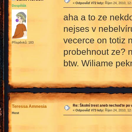
«
Odpověď #72 kdy:
Říjen 24, 2010, 12
Dospělák
aha a to ze nekd
nejses v nebelvíru
vecerce on totiz 
Příspěvků: 183
probehnout ze? n
btw. Wiliame pe
Re: Školní trest aneb nechoďte po
Teressa Amnesia
«
Odpověď #73 kdy:
Říjen 24, 2010, 12
Host