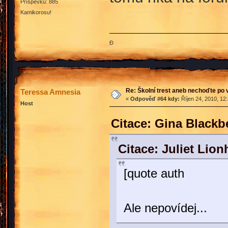
Příspěvků: 885
Kamikorosu!
Đ
Re: Školní trest aneb nechoďte po
Teressa Amnesia
«
Odpověď #64 kdy:
Říjen 24, 2010, 12
Host
Citace: Gina Blackb
Citace: Juliet Lio
[quote auth
Ale nepovídej...