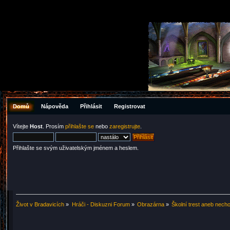
Domů
Nápověda
Přihlásit
Registrovat
Vítejte
Host
. Prosím
přihlašte se
nebo
zaregistrujte
.
Přihlašte se svým uživatelským jménem a heslem.
Život v Bradavicích
»
Hráči - Diskuzni Forum
»
Obrazárna
»
Školní trest aneb nech