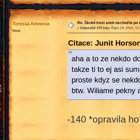
Re: Školní trest aneb nechoďte po
Teressa Amnesia
«
Odpověď #75 kdy:
Říjen 24, 2010, 12
Host
Citace: Junit Horso
aha a to ze nekdo do
takze ti to ej asi su
proste kdyz se nekd
btw. Wiliame pekny
-140 *opravila ho