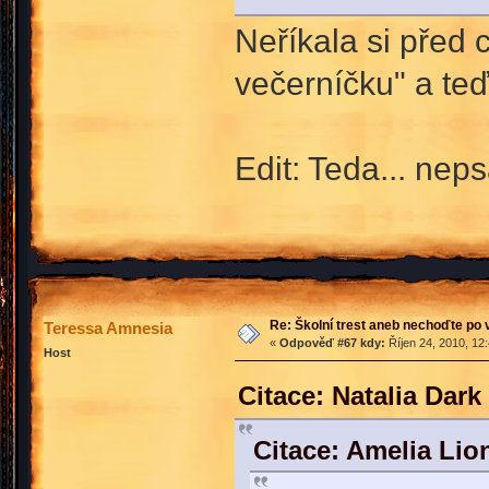
Neříkala si před 
večerníčku" a te
Edit: Teda... nep
Re: Školní trest aneb nechoďte po
Teressa Amnesia
«
Odpověď #67 kdy:
Říjen 24, 2010, 12
Host
Citace: Natalia Dark
Citace: Amelia Lio