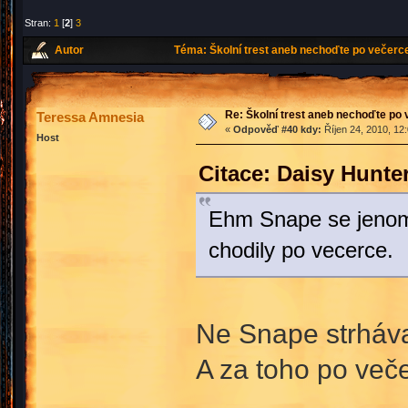
Stran:
1
[
2
]
3
Autor
Téma: Školní trest aneb nechoďte po večerc
Re: Školní trest aneb nechoďte po
Teressa Amnesia
«
Odpověď #40 kdy:
Říjen 24, 2010, 12
Host
Citace: Daisy Hunte
Ehm Snape se jenom t
chodily po vecerce.
Ne Snape strhával 
A za toho po veče