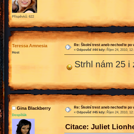
Příspěvků: 622
Re: Školní trest aneb nechoďte po
Teressa Amnesia
«
Odpověď #44 kdy:
Říjen 24, 2010, 12
Host
Strhl nám 25 i z
Re: Školní trest aneb nechoďte po
Gina Blackberry
«
Odpověď #45 kdy:
Říjen 24, 2010, 12
Dospělák
Citace: Juliet Lionh