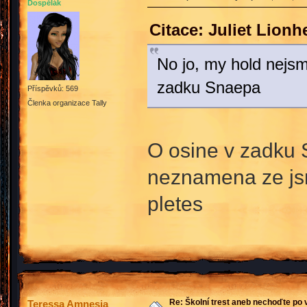
Dospělák
Citace: Juliet Lionh
No jo, my hold nejsm
zadku Snaepa
Příspěvků: 569
Členka organizace Tally
O osine v zadku 
neznamena ze js
pletes
Re: Školní trest aneb nechoďte po
Teressa Amnesia