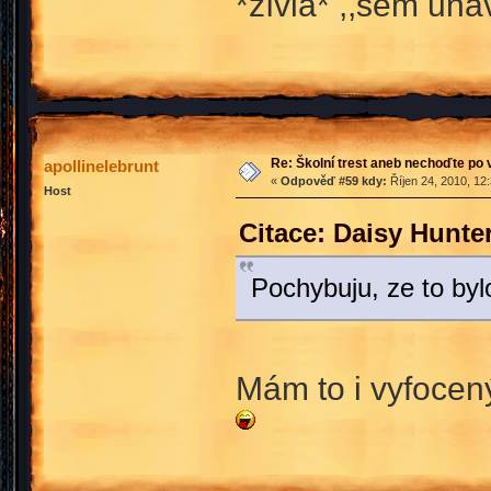
*zívla* ,,sem un
Re: Školní trest aneb nechoďte po
apollinelebrunt
«
Odpověď #59 kdy:
Říjen 24, 2010, 12
Host
Citace: Daisy Hunte
Pochybuju, ze to byl
Mám to i vyfocený