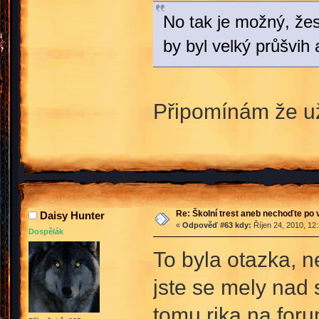
No tak je možný, žes
by byl velký průšvih 
Připomínám že už
Re: Školní trest aneb nechoďte po
Daisy Hunter
«
Odpověď #63 kdy:
Říjen 24, 2010, 12
Dospělák
To byla otazka, n
jste se mely nad 
tomu rika na foru