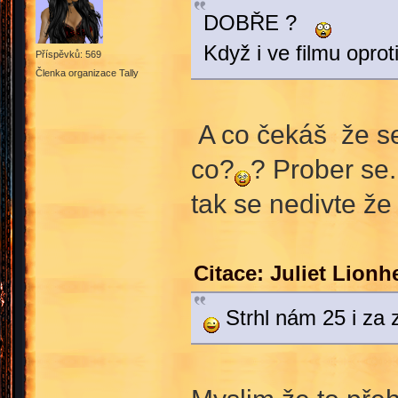
DOBŘE ?
Když i ve filmu oprot
Příspěvků: 569
Členka organizace Tally
A co čekáš že se 
co?
? Prober se.
tak se nedivte že
Citace: Juliet Lionh
Strhl nám 25 i za z