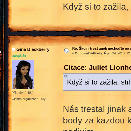
Když si to zažila, 
Re: Školní trest aneb nechoďte po
Gina Blackberry
«
Odpověď #49 kdy:
Říjen 24, 2010, 12
Dospělák
Citace: Juliet Lionh
Když si to zažila, str
Příspěvků: 569
Členka organizace Tally
Nás trestal jinak
body za kazdou kr