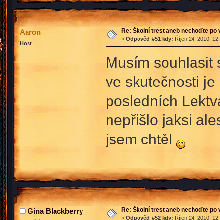
Re: Školní trest aneb nechoďte po
Aaron
«
Odpověď #51 kdy:
Říjen 24, 2010, 12
Host
Musím souhlasit s
ve skutečnosti je
posledních Lektva
nepřišlo jaksi al
jsem chtěl
Re: Školní trest aneb nechoďte po
Gina Blackberry
«
Odpověď #52 kdy:
Říjen 24, 2010, 12