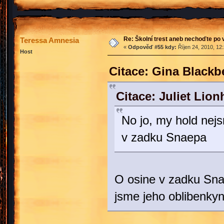
Re: Školní trest aneb nechoďte po
Teressa Amnesia
«
Odpověď #55 kdy:
Říjen 24, 2010, 12
Host
Citace: Gina Blackb
Citace: Juliet Lio
No jo, my hold nej
v zadku Snaepa
O osine v zadku Sna
jsme jeho oblibenky