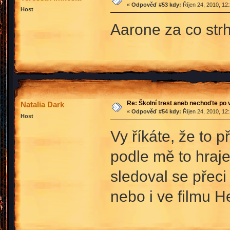
«
Odpověď #53 kdy:
Říjen 24, 2010, 12
Host
Aarone za co str
Re: Školní trest aneb nechoďte po
Natalia Dark
«
Odpověď #54 kdy:
Říjen 24, 2010, 12
Host
Vy říkáte, že to 
podle mě to hraje
sledoval se přeci
nebo i ve filmu H