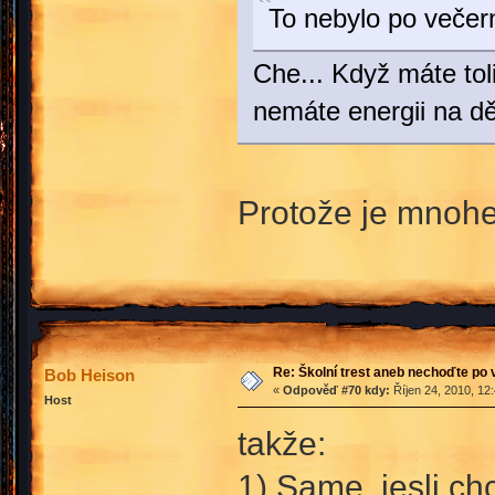
To nebylo po večern
Che... Když máte tol
nemáte energii na dě
Protože je mnoh
Re: Školní trest aneb nechoďte po
Bob Heison
«
Odpověď #70 kdy:
Říjen 24, 2010, 12
Host
takže:
1) Same, jesli c