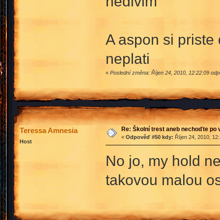
nedivim
A aspon si priste
neplati
«
Poslední změna: Říjen 24, 2010, 12:22:09 od
Re: Školní trest aneb nechoďte po
Teressa Amnesia
«
Odpověď #50 kdy:
Říjen 24, 2010, 12
Host
No jo, my hold ne
takovou malou o