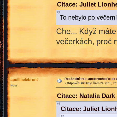
Citace: Juliet Lionh
To nebylo po večerní
Che... Když máte 
večerkách, proč n
Re: Školní trest aneb nechoďte po
apollinelebrunt
«
Odpověď #69 kdy:
Říjen 24, 2010, 12
Host
Citace: Natalia Dark
Citace: Juliet Lio