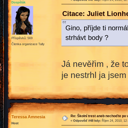
Dospělák
Citace: Juliet Lionh
Gino, příjde ti norm
strhávt body ?
Příspěvků: 569
Členka organizace Tally
Já nevěřim , že t
je nestrhl ja jse
Re: Školní trest aneb nechoďte po
Teressa Amnesia
«
Odpověď #48 kdy:
Říjen 24, 2010, 12
Host