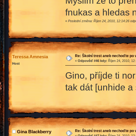
Myslim že to přeh
fnukas a hledas 
«
Poslední změna: Říjen 24, 2010, 12:14:26 od
Re: Školní trest aneb nechoďte po
Teressa Amnesia
«
Odpověď #46 kdy:
Říjen 24, 2010, 12
Host
Gino, příjde ti n
tak dát [unhide a
Re: Školní trest aneb nechoďte po
Gina Blackberry
«
Odpověď #47 kdy:
Říjen 24, 2010, 12