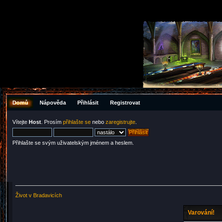
Domů
Nápověda
Přihlásit
Registrovat
Vítejte
Host
. Prosím
přihlašte se
nebo
zaregistrujte
.
Přihlašte se svým uživatelským jménem a heslem.
Život v Bradavicích
Varování!