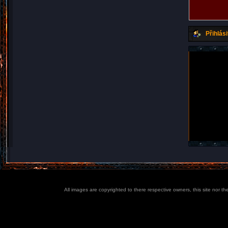
Přihlási
All images are copyrighted to there respective owners, this site nor t