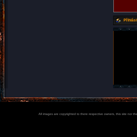
Přihlási
All images are copyrighted to there respective owners, this site nor t