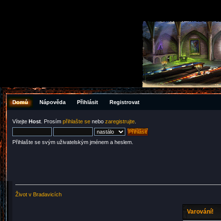
Domů
Nápověda
Přihlásit
Registrovat
Vítejte
Host
. Prosím
přihlašte se
nebo
zaregistrujte
.
Přihlašte se svým uživatelským jménem a heslem.
Život v Bradavicích
Varování!