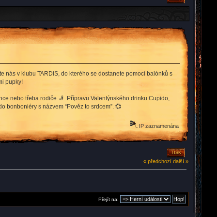
ete nás v klubu TARDiS, do kterého se dostanete pomocí balónků s
mi pupky!
ence nebo třeba rodiče 🧦. Přípravu Valentýnského drinku Cupido,
do bonboniéry s názvem “Pověz to srdcem”. 💞
IP zaznamenána
TISK
« předchozí
další »
Přejít na: