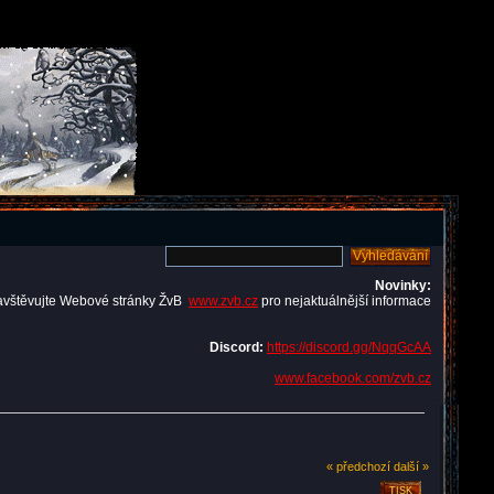
Novinky:
avštěvujte Webové stránky ŽvB
www.zvb.cz
pro nejaktuálnější informace
Discord:
https://discord.gg/NqqGcAA
www.facebook.com/zvb.cz
« předchozí
další »
TISK