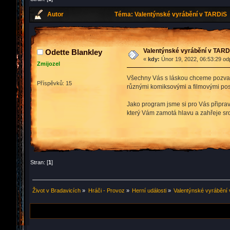
Autor
Téma: Valentýnské vyrábění v TARDiS 
Valentýnské vyrábění v TARD
Odette Blankley
«
kdy:
Únor 19, 2022, 06:53:29 od
Zmijozel
Všechny Vás s láskou chceme pozvat n
Příspěvků: 15
různými komiksovými a filmovými post
Jako program jsme si pro Vás připrav
který Vám zamotá hlavu a zahřeje sr
Stran: [
1
]
Život v Bradavicích
»
Hráči - Provoz
»
Herní události
»
Valentýnské vyrábění