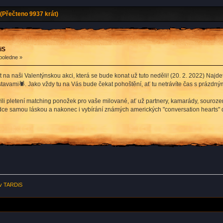
(Přečteno 9937 krát)
iS
poledne »
a naši Valentýnskou akci, která se bude konat už tuto neděli! (20. 2. 2022) Najd
avami🕷. Jako vždy tu na Vás bude čekat pohoštění, ať tu netrávíte čas s prázdný
ili pletení matching ponožek pro vaše milované, ať už partnery, kamarády, souroz
dce samou láskou a nakonec i vybírání známých amerických "conversation hearts" 
 v TARDiS