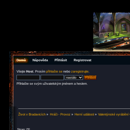
Domů
Nápověda
Přihlásit
Registrovat
Vítejte
Host
. Prosím
přihlašte se
nebo
zaregistrujte
.
Přihlašte se svým uživatelským jménem a heslem.
Život v Bradavicích
»
Hráči - Provoz
»
Herní události
»
Valentýnské vyrábění
Stran: [
1
]