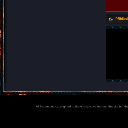
Přihlási
All images are copyrighted to there respective owners, this site nor t