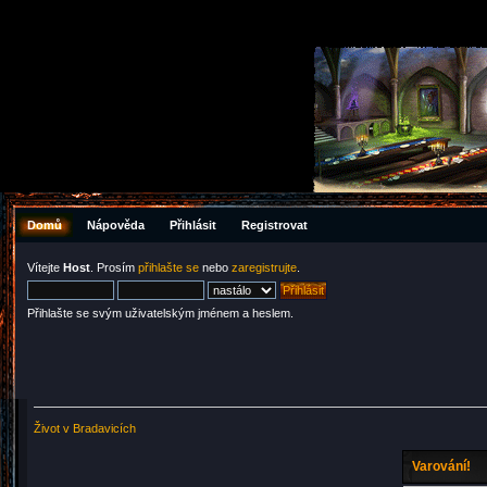
Domů
Nápověda
Přihlásit
Registrovat
Vítejte
Host
. Prosím
přihlašte se
nebo
zaregistrujte
.
Přihlašte se svým uživatelským jménem a heslem.
Život v Bradavicích
Varování!