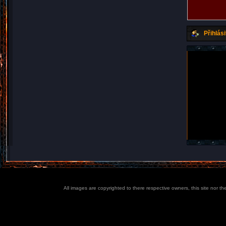
Přihlási
All images are copyrighted to there respective owners, this site nor t