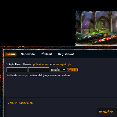
Domů
Nápověda
Přihlásit
Registrovat
Vítejte
Host
. Prosím
přihlašte se
nebo
zaregistrujte
.
Přihlašte se svým uživatelským jménem a heslem.
Život v Bradavicích
Varování!