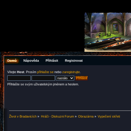
Domů
Nápověda
Přihlásit
Registrovat
Vítejte
Host
. Prosím
přihlašte se
nebo
zaregistrujte
.
Přihlašte se svým uživatelským jménem a heslem.
Život v Bradavicích
»
Hráči - Diskuzni Forum
»
Obrazárna
»
Vypečení skřeti