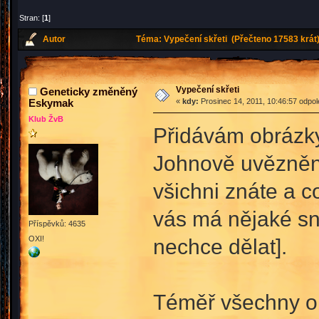
Stran: [
1
]
Autor
Téma: Vypečení skřeti (Přečteno 17583 krát
Vypečení skřeti
Geneticky změněný
Eskymak
«
kdy:
Prosinec 14, 2011, 10:46:57 odpo
Klub ŽvB
Přidávám obrázky,
Johnově uvězněn
všichni znáte a 
vás má nějaké sn
Příspěvků: 4635
OXI!
nechce dělat].
Téměř všechny ob