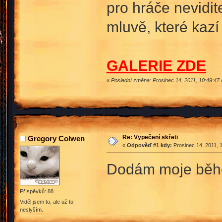
pro hráče nevidit
mluvě, které kaz
GALERIE ZDE
«
Poslední změna: Prosinec 14, 2011, 10:49:4
Re: Vypečení skřeti
Gregory Colwen
«
Odpověď #1 kdy:
Prosinec 14, 2011, 
Dodám moje během 
Příspěvků: 88
Viděl jsem to, ale už to
neslyším.