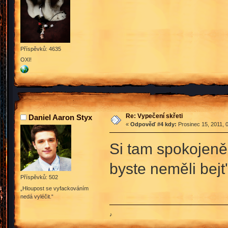
Příspěvků: 4635
OXI!
Re: Vypečení skřeti
Daniel Aaron Styx
«
Odpověď #4 kdy:
Prosinec 15, 2011, 
Si tam spokojeně 
byste neměli bejt'
Příspěvků: 502
„Hloupost se vyfackováním
nedá vyléčit.“
♪