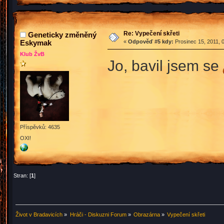
Re: Vypečení skřeti
Geneticky změněný
Eskymak
«
Odpověď #5 kdy:
Prosinec 15, 2011, 
Klub ŽvB
Jo, bavil jsem se
Příspěvků: 4635
OXI!
Stran: [
1
]
Život v Bradavicích
»
Hráči - Diskuzni Forum
»
Obrazárna
»
Vypečení skřeti