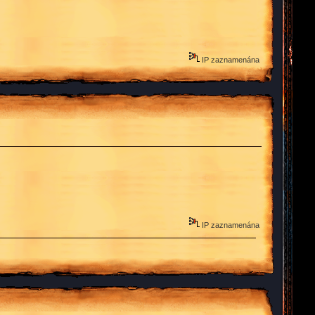
IP zaznamenána
IP zaznamenána