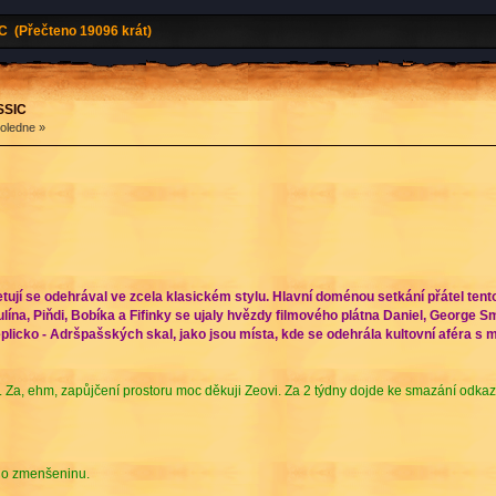
C (Přečteno 19096 krát)
SSIC
poledne »
Metují se odehrával ve zcela klasickém stylu. Hlavní doménou setkání přátel tent
a, Piňdi, Bobíka a Fifinky se ujaly hvězdy filmového plátna Daniel, George Smo
licko - Adršpašských skal, jako jsou místa, kde se odehrála kultovní aféra s 
 Za, ehm, zapůjčení prostoru moc děkuji Zeovi. Za 2 týdny dojde ke smazání odkaz
eho zmenšeninu.