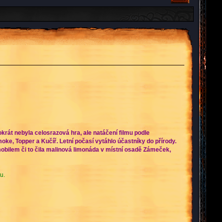
okrát nebyla celosrazová hra, ale natáčení filmu podle
ke, Topper a Kučíř. Letní počasí vytáhlo účastníky do přírody.
mobilem či to čila malinová limonáda v místní osadě Zámeček,
u.