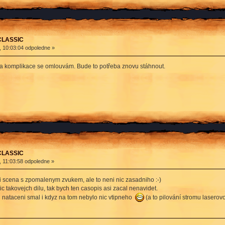
 CLASSIC
, 10:03:04 odpoledne »
Za komplikace se omlouvám. Bude to potřeba znovu stáhnout.
 CLASSIC
, 11:03:58 odpoledne »
i scena s zpomalenym zvukem, ale to neni nic zasadniho :-)
vic takovejch dilu, tak bych ten casopis asi zacal nenavidet.
ku nataceni smal i kdyz na tom nebylo nic vtipneho
(a to pilování stromu laserovo