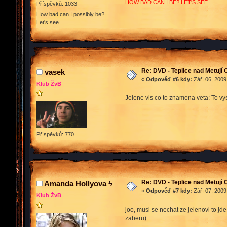
HOW BAD CAN I BE? LET'S SEE
Příspěvků: 1033
How bad can I possibly be?
Let's see
Re: DVD - Teplice nad Metují
vasek
«
Odpověď #6 kdy:
Září 06, 2009
Klub ŽvB
Jelene vis co to znamena veta: To vy
Příspěvků: 770
Re: DVD - Teplice nad Metují
Amanda Hollyova ϟ
«
Odpověď #7 kdy:
Září 07, 2009
Klub ŽvB
joo, musi se nechat ze jelenovi to jde
zaberu)