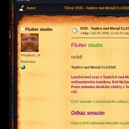
Autor
Téma: DVD - Teplice nad Metují CLASSI
DVD - Teplice nad Metují CLA
Flutter studio
«
kdy:
Září 05, 2009, 12:03:20 od
Flutter
studio
Příspěvků: 24
uvádí
Boskovice
Teplice nad Metují CLASSIC
Letošní letní sraz v Teplicích nad 
světoznámého komiksu. Rolí Myšpulín
Proto nebudou divákům záběry z Tep
cizí.
DVD stahujte z následujícího odkazu.
Odkaz smazán
Obal k DVD stáhnete kliknutím na j