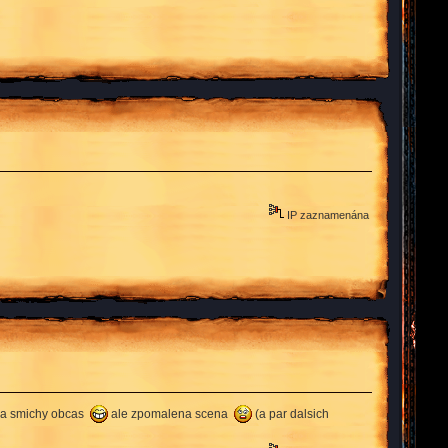
IP zaznamenána
padla smichy obcas
ale zpomalena scena
(a par dalsich