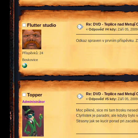
Re: DVD - Teplice nad Metují
Flutter studio
«
Odpověď #4 kdy:
Září 05, 2009
Odkaz spraven v prvním příspěvku. 
Příspěvků: 24
Boskovice
Re: DVD - Teplice nad Metují
Topper
«
Odpověď #5 kdy:
Září 05, 2009
Administrátor
Moc pěkné, sice mi tam trosku nesed
Ctyrlistek je paradni, ale kdyby bylo 
Strasny jak se kucir porad pri zacat