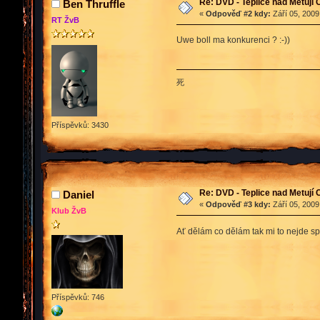
Re: DVD - Teplice nad Metují
Ben Thruffle
«
Odpověď #2 kdy:
Září 05, 2009
RT ŽvB
Uwe boll ma konkurenci ? :-))
死
Příspěvků: 3430
Re: DVD - Teplice nad Metují
Daniel
«
Odpověď #3 kdy:
Září 05, 2009
Klub ŽvB
Ať dělám co dělám tak mi to nejde sp
Příspěvků: 746