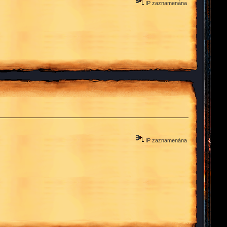
IP zaznamenána
IP zaznamenána