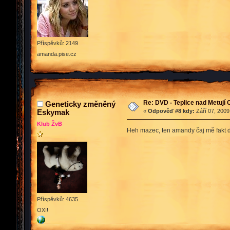
Příspěvků: 2149
amanda.pise.cz
Re: DVD - Teplice nad Metují
Geneticky změněný
Eskymak
«
Odpověď #8 kdy:
Září 07, 2009
Klub ŽvB
Heh mazec, ten amandy čaj mě fakt 
Příspěvků: 4635
OXI!