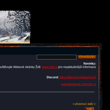
Novinky:
avštěvujte Webové stránky ŽvB
www.zvb.cz
pro nejaktuálnější informace
Discord:
https://discord.gg/NqqGcAA
www.facebook.com/zvb.cz
« předchozí
další »
TISK