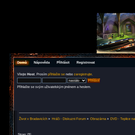
Domů
Nápověda
Přihlásit
Registrovat
Vítejte
Host
. Prosím
přihlašte se
nebo
zaregistrujte
.
Přihlašte se svým uživatelským jménem a heslem.
Život v Bradavicích
»
Hráči - Diskuzni Forum
»
Obrazárna
»
DVD - Teplice n
Stran: [
1
]