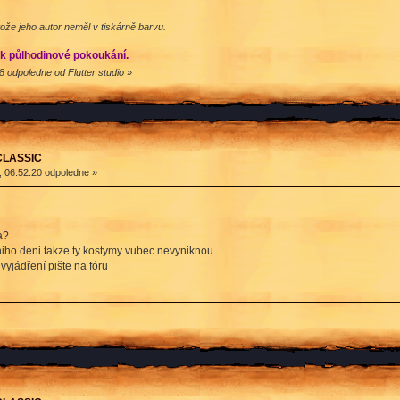
ože jeho autor neměl v tiskárně barvu.
ak půlhodinové pokoukání.
8 odpoledne od Flutter studio
»
 CLASSIC
, 06:52:20 odpoledne »
a?
niho deni takze ty kostymy vubec nevyniknou
vyjádření pište na fóru