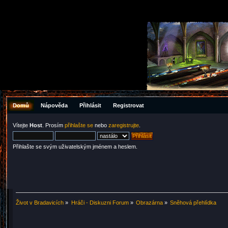
Domů
Nápověda
Přihlásit
Registrovat
Vítejte
Host
. Prosím
přihlašte se
nebo
zaregistrujte
.
Přihlašte se svým uživatelským jménem a heslem.
Život v Bradavicích
»
Hráči - Diskuzni Forum
»
Obrazárna
»
Sněhová přehlídka