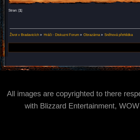
Stran: [
1
]
Život v Bradavicích
»
Hráči - Diskuzni Forum
»
Obrazárna
»
Sněhová přehlídka
All images are copyrighted to there respe
with Blizzard Entertainment, WOW: 