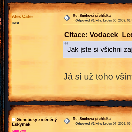
Re: Sněhová přehlídka
Alex Cater
«
Odpověď #1 kdy:
Leden 06, 2009, 01:
Host
Citace: Vodacek Led
Jak jste si všichni z
Já si už toho vš
Re: Sněhová přehlídka
Geneticky změněný
Eskymak
«
Odpověď #2 kdy:
Leden 07, 2009, 03:
Klub ŽvB