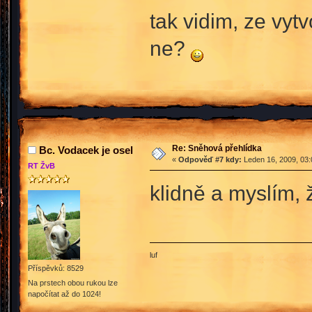
tak vidim, ze vy
ne?
Re: Sněhová přehlídka
Bc. Vodacek je osel
«
Odpověď #7 kdy:
Leden 16, 2009, 03:
RT ŽvB
klidně a myslím,
luf
Příspěvků: 8529
Na prstech obou rukou lze
napočítat až do 1024!