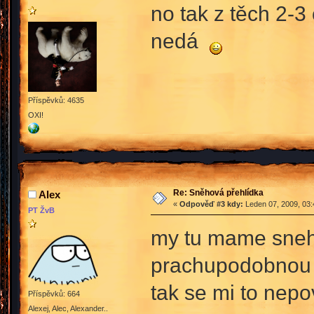
no tak z těch 2-3
nedá
Příspěvků: 4635
OXI!
Re: Sněhová přehlídka
Alex
«
Odpověď #3 kdy:
Leden 07, 2009, 03:
PT ŽvB
my tu mame snehu
prachupodobnou s
tak se mi to nep
Příspěvků: 664
Alexej, Alec, Alexander..