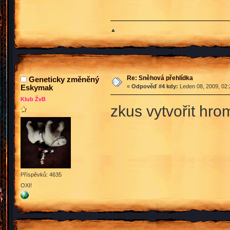
▲
Re: Sněhová přehlídka
Geneticky změněný
Eskymak
«
Odpověď #4 kdy:
Leden 08, 2009, 02:
Klub ŽvB
zkus vytvořit hr
Příspěvků: 4635
OXI!