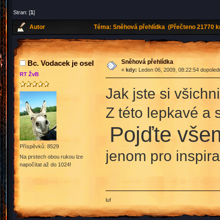
Stran: [
1
]
Autor
Téma: Sněhová přehlídka (Přečteno 21770 kr
Sněhová přehlídka
Bc. Vodacek je osel
«
kdy:
Leden 06, 2009, 08:22:54 dopoled
RT ŽvB
Jak jste si všich
Z této lepkavé a
Pojďte všem
Příspěvků: 8529
jenom pro inspir
Na prstech obou rukou lze
napočítat až do 1024!
luf