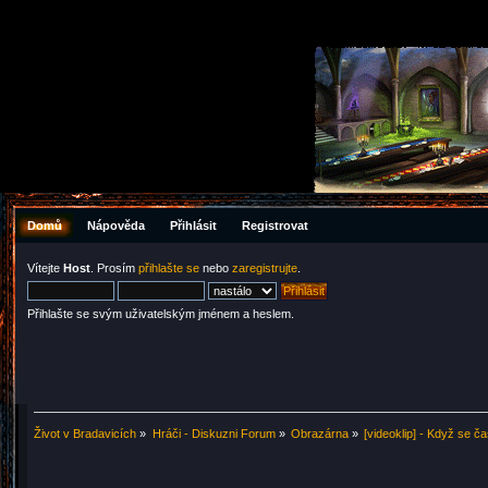
Domů
Nápověda
Přihlásit
Registrovat
Vítejte
Host
. Prosím
přihlašte se
nebo
zaregistrujte
.
Přihlašte se svým uživatelským jménem a heslem.
Život v Bradavicích
»
Hráči - Diskuzni Forum
»
Obrazárna
»
[videoklip] - Když se č