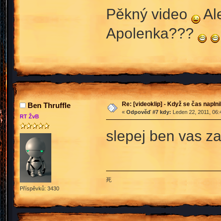
Pěkný video
Ale
Apolenka???
Re: [videoklip] - Když se čas naplni
Ben Thruffle
«
Odpověď #7 kdy:
Leden 22, 2011, 06:
RT ŽvB
slepej ben vas z
死
Příspěvků: 3430