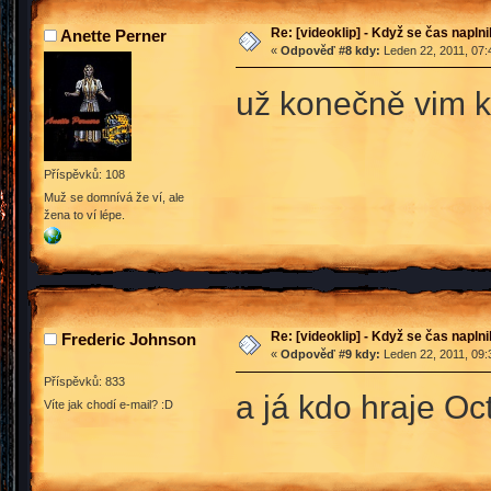
Re: [videoklip] - Když se čas naplni
Anette Perner
«
Odpověď #8 kdy:
Leden 22, 2011, 07:
už konečně vim k
Příspěvků: 108
Muž se domnívá že ví, ale
žena to ví lépe.
Re: [videoklip] - Když se čas naplni
Frederic Johnson
«
Odpověď #9 kdy:
Leden 22, 2011, 09:
Příspěvků: 833
a já kdo hraje O
Víte jak chodí e-mail? :D