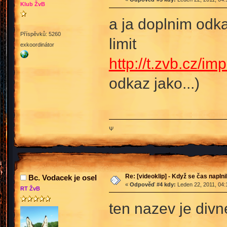
Klub ŽvB
a ja doplnim odk
Příspěvků: 5260
limit
exkoordinátor
http://t.zvb.cz/i
odkaz jako...)
Ψ
Re: [videoklip] - Když se čas naplni
Bc. Vodacek je osel
«
Odpověď #4 kdy:
Leden 22, 2011, 04:
RT ŽvB
ten nazev je divne