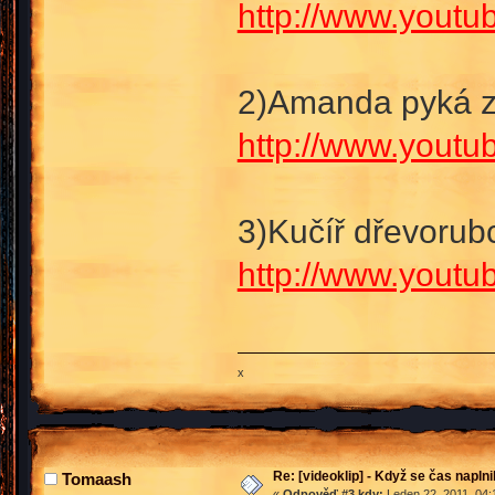
http://www.yout
2)Amanda pyká z
http://www.yout
3)Kučíř dřevorub
http://www.you
x
Re: [videoklip] - Když se čas naplni
Tomaash
«
Odpověď #3 kdy:
Leden 22, 2011, 04: