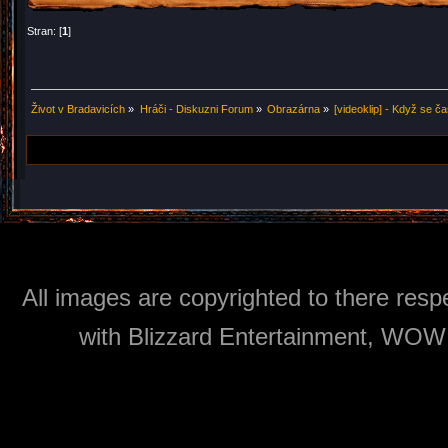
Stran: [
1
]
Život v Bradavicích
»
Hráči - Diskuzni Forum
»
Obrazárna
»
[videoklip] - Když se č
All images are copyrighted to there respe
with Blizzard Entertainment, WOW: 