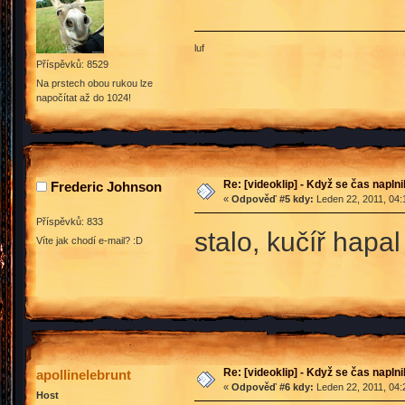
luf
Příspěvků: 8529
Na prstech obou rukou lze
napočítat až do 1024!
Re: [videoklip] - Když se čas naplni
Frederic Johnson
«
Odpověď #5 kdy:
Leden 22, 2011, 04:
Příspěvků: 833
stalo, kučíř hapa
Víte jak chodí e-mail? :D
Re: [videoklip] - Když se čas naplni
apollinelebrunt
«
Odpověď #6 kdy:
Leden 22, 2011, 04:
Host