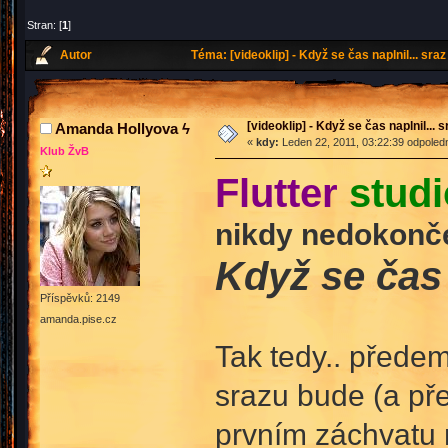
Stran: [
1
]
Autor
Téma: [videoklip] - Když se čas naplnil... sr
[videoklip] - Když se čas naplnil...
Amanda Hollyova ϟ
«
kdy:
Leden 22, 2011, 03:22:39 odpoled
Klub ŽvB
Flutter
stud
nikdy nedokonč
Když se čas 
Příspěvků: 2149
amanda.pise.cz
Tak tedy.. předem
srazu bude (a pře
prvním záchvatu 