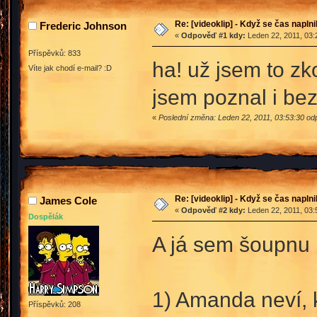
Re: [videoklip] - Když se čas naplni
Frederic Johnson
«
Odpověď #1 kdy:
Leden 22, 2011, 03:
Příspěvků: 833
ha! už jsem to z
Víte jak chodí e-mail? :D
jsem poznal i bez
«
Poslední změna: Leden 22, 2011, 03:53:30 od
Re: [videoklip] - Když se čas naplni
James Cole
«
Odpověď #2 kdy:
Leden 22, 2011, 03:
Dospělák
A já sem šoupnu 
1) Amanda neví, 
Příspěvků: 208