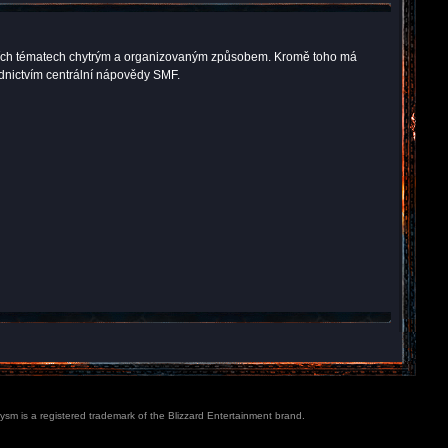
kuzních tématech chytrým a organizovaným způsobem. Kromě toho má
ednictvím centrální nápovědy SMF.
lysm is a registered trademark of the Blizzard Entertainment brand.