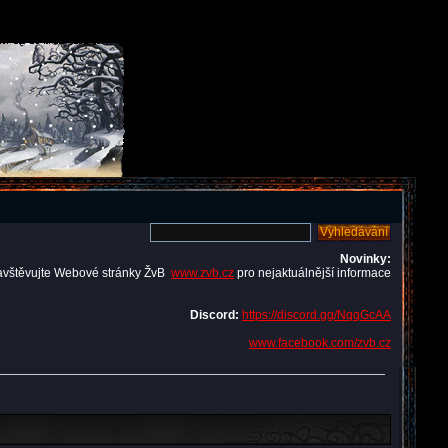
Novinky:
avštěvujte Webové stránky ŽvB
www.zvb.cz
pro nejaktuálnější informace
Discord:
https://discord.gg/NqqGcAA
www.facebook.com/zvb.cz