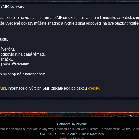
(SMF) software!
ní fóra, které je navíc zcela zdarma. SMF umožňuje uživatelům komunikovat v dis
 níže uvedené odkazy můžete snadno a rychle získat odpovědi na své otázky prostř
účtu.
í ve fóru.
i odpovídat na daná témata.
 značky.
 jiným uživatelům.
eniny spojené s kalendářem.
Wiki
. Informace o tvůrcích SMF získáte pod položkou
kredity
.
Catalysm, by Akyhne
e nor the themes author are in any way affiliated or linked with Blizzard Entertainment, WOW: Cata
SMF 2.0.15
|
SMF © 2015
,
Simple Machines