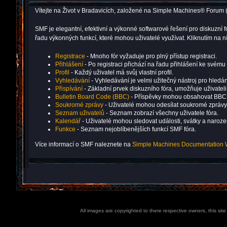
Vítejte na Život v Bradavicích, založené na Simple Machines® Forum 
SMF je elegantní, efektivní a výkonné softwarové řešení pro diskuz
řadu výkonných funkcí, které mohou uživatelé využívat. Kliknutím na
Registrace
- Mnoho fór vyžaduje pro plný přístup registraci.
Přihlášení
- Po registraci přichází na řadu přihlášení ke svému 
Profil
- Každý uživatel má svůj vlastní profil.
Vyhledávání
- Vyhledávání je velmi užitečný nástroj pro hledán
Přispívání
- Základní prvek diskuzního fóra, umožňuje uživatel
Bulletin Board Code (BBC)
- Příspěvky mohou obsahovat BBC
Soukromé zprávy
- Uživatelé mohou odesílat soukromé zprávy
Seznam uživatelů
- Seznam zobrazí všechny uživatele fóra.
Kalendář
- Uživatelé mohou sledovat události, svátky a naroz
Funkce
- Seznam nejoblíbenějších funkcí SMF fóra.
Více informací o SMF naleznete na
Simple Machines Documentation 
All images are copyrighted to there respective owners, this sit