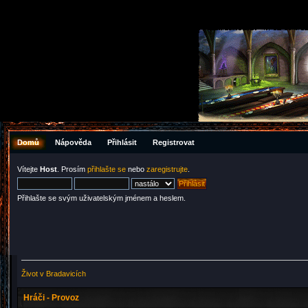
Domů
Nápověda
Přihlásit
Registrovat
Vítejte
Host
. Prosím
přihlašte se
nebo
zaregistrujte
.
Přihlašte se svým uživatelským jménem a heslem.
Život v Bradavicích
Hráči - Provoz