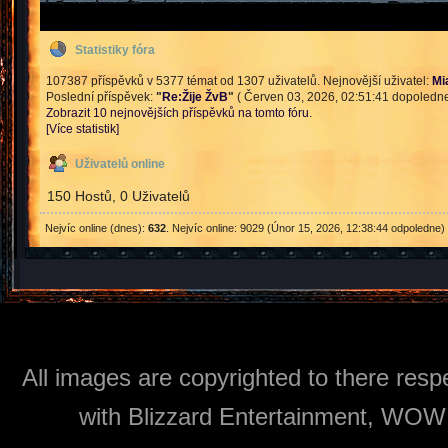
Statistiky fóra
107387 příspěvků v 5377 témat od 1307 uživatelů. Nejnovější uživatel:
Mi
Poslední příspěvek:
"
Re:Žije ŽvB
"
( Červen 03, 2026, 02:51:41 dopoledne
Zobrazit 10 nejnovějších příspěvků na tomto fóru.
[Více statistik]
Uživatelů online
150 Hostů, 0 Uživatelů
Nejvíc online (dnes):
632
. Nejvíc online: 9029 (Únor 15, 2026, 12:38:44 odpoledne)
All images are copyrighted to there respe
with Blizzard Entertainment, WOW: 