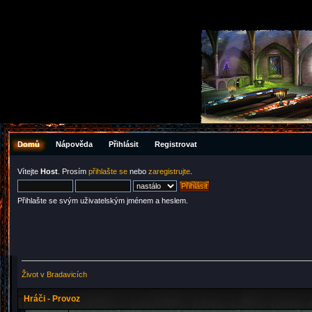
Domů
Nápověda
Přihlásit
Registrovat
Vítejte
Host
. Prosím
přihlašte se
nebo
zaregistrujte
.
Přihlašte se svým uživatelským jménem a heslem.
Život v Bradavicích
Hráči - Provoz