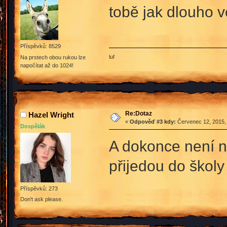
tobě jak dlouho v
Příspěvků: 8529
luf
Na prstech obou rukou lze
napočítat až do 1024!
Re:Dotaz
Hazel Wright
«
Odpověď #3 kdy:
Červenec 12, 2015, 
Dospělák
A dokonce není nu
přijedou do školy
Příspěvků: 273
Don't ask please.