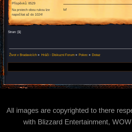
Příspěvků: 8529
luf
Na prstech obou rukou lze
napočítat až do 1024!
Stran: [
1
]
Život v Bradavicích
»
Hráči - Diskuzni Forum
»
Pokec
»
Dotaz
All images are copyrighted to there respe
with Blizzard Entertainment, WOW: 