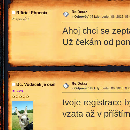
Re:Dotaz
Rifiriel Phoenix
«
Odpověď #4 kdy:
Leden 06, 2016, 08:
Příspěvků: 1
Ahoj chci se zept
Už čekám od pon
Re:Dotaz
Bc. Vodacek je osel
«
Odpověď #5 kdy:
Leden 06, 2016, 08:
RT ŽvB
tvoje registrace 
vzata až v příští