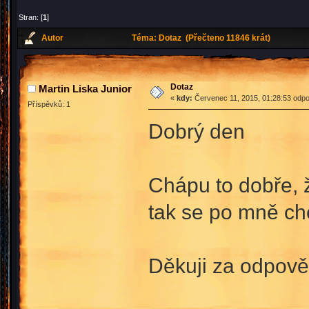
Stran: [
1
]
Autor
Téma: Dotaz (Přečteno 11846 krát)
Dotaz
Martin Liska Junior
«
kdy:
Červenec 11, 2015, 01:28:53 odpo
Příspěvků: 1
Dobrý den
Chápu to dobře, 
tak se po mně ch
Děkuji za odpově