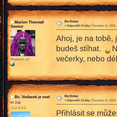
Re:Dotaz
Marion Themiall
Savour
«
Odpověď #1 kdy:
Červenec 11, 2015, 
Ahoj, je na tobě,
budeš stíhat.
N
večerky, nebo dél
Příspěvků: 127
Re:Dotaz
Bc. Vodacek je osel
«
Odpověď #2 kdy:
Červenec 11, 2015, 
RT ŽvB
Přihlásit se může