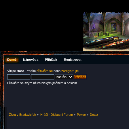
Domů
Nápověda
Přihlásit
Registrovat
Vítejte
Host
. Prosím
přihlašte se
nebo
zaregistrujte
.
Přihlašte se svým uživatelským jménem a heslem.
Život v Bradavicích
»
Hráči - Diskuzni Forum
»
Pokec
»
Dotaz