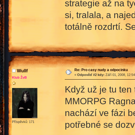
strategie až na t
si, tralala, a na
totálně rozdrtí. 
Re: Pro casy nudy a odpocinku
Wullf
«
Odpověď #2 kdy:
Září 01, 2008, 12:5
Klub ŽvB
Když už je tu ten
MMORPG Ragnarok
nachází ve fázi b
potřebné se dozv
Příspěvků: 171