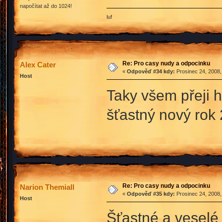
napočítat až do 1024!
luf
Re: Pro casy nudy a odpocinku
Alex Cater
«
Odpověď #34 kdy:
Prosinec 24, 2008,
Host
Taky všem přeji 
šťastný nový rok
Re: Pro casy nudy a odpocinku
Narion Themiall
«
Odpověď #35 kdy:
Prosinec 24, 2008,
Host
Šťastné a veselé 