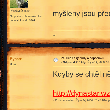
myšleny jsou př
Příspěvků: 8529
Na prstech obou rukou lze
napočítat až do 1024!
luf
Re: Pro casy nudy a odpocinku
Bynarr
«
Odpověď #16 kdy:
Říjen 14, 2008, 10
Host
Kdyby se chtěl ně
http://dynastar.wz
«
Poslední změna: Říjen 14, 2008, 10:42:16 od