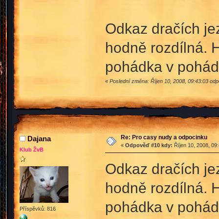
Odkaz dračích je
hodně rozdílná. H
pohádka v pohá
«
Poslední změna: Říjen 10, 2008, 09:43:03 od
Re: Pro casy nudy a odpocinku
Dajana
«
Odpověď #10 kdy:
Říjen 10, 2008, 09
Klub ŽvB
Odkaz dračích je
hodně rozdílná. H
pohádka v pohá
Příspěvků: 816