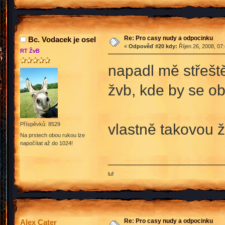
Re: Pro casy nudy a odpocinku
Bc. Vodacek je osel
«
Odpověď #20 kdy:
Říjen 26, 2008, 07
RT ŽvB
napadl mě střešt
žvb, kde by se obj
vlastně takovou ž
Příspěvků: 8529
Na prstech obou rukou lze
napočítat až do 1024!
luf
Re: Pro casy nudy a odpocinku
Alex Cater