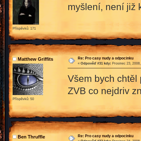
myšlení, není již
Příspěvků: 171
Re: Pro casy nudy a odpocinku
Matthew Griffits
«
Odpověď #31 kdy:
Prosinec 23, 2008,
Všem bych chtěl p
ZVB co nejdriv z
Příspěvků: 50
Re: Pro casy nudy a odpocinku
Ben Thruffle