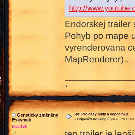
http://www.youtub
Endorskej trailer
Pohyb po mape ud
vyrenderovana ce
MapRenderer)..
▲
Re: Pro casy nudy a odpocinku
Geneticky změněný
Eskymak
«
Odpověď #26 kdy:
Říjen 28, 2008, 03
Klub ŽvB
ten trailer je lep