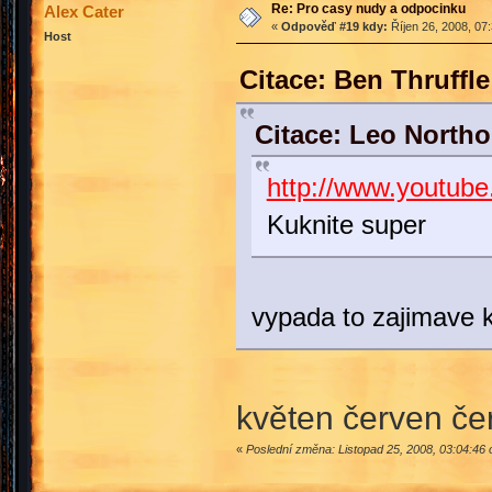
Re: Pro casy nudy a odpocinku
Alex Cater
«
Odpověď #19 kdy:
Říjen 26, 2008, 07
Host
Citace: Ben Thruffl
Citace: Leo Northo
http://www.youtu
Kuknite super
vypada to zajimave 
květen červen če
«
Poslední změna: Listopad 25, 2008, 03:04:46 