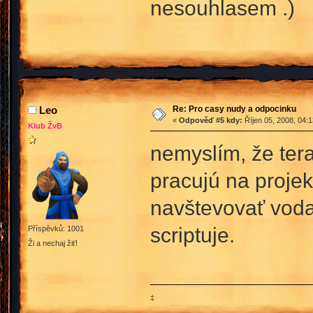
nesouhlasem .)
Re: Pro casy nudy a odpocinku
Leo
«
Odpověď #5 kdy:
Říjen 05, 2008, 04:
Klub ŽvB
nemyslím, že tera
pracujú na projek
navštevovať voda
scriptuje.
Příspěvků: 1001
Ži a nechaj žiť!
‡