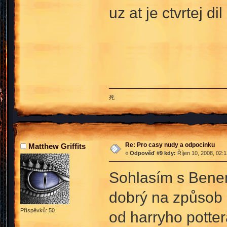
uz at je ctvrtej dil
死
Re: Pro casy nudy a odpocinku
Matthew Griffits
«
Odpověď #9 kdy:
Říjen 10, 2008, 02:
Sohlasím s Benem
dobrý na způsob p
Příspěvků: 50
od harryho potter