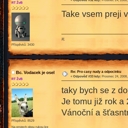
«
Odpověď #32 kdy:
Prosinec 24, 2008,
RT ŽvB
Take vsem preji 
死
Příspěvků: 3430
Re: Pro casy nudy a odpocinku
Bc. Vodacek je osel
«
Odpověď #33 kdy:
Prosinec 24, 2008,
RT ŽvB
taky bych se z do
Je tomu již rok a
Vánoční a šťasn
Příspěvků: 8529
Na prstech obou rukou lze