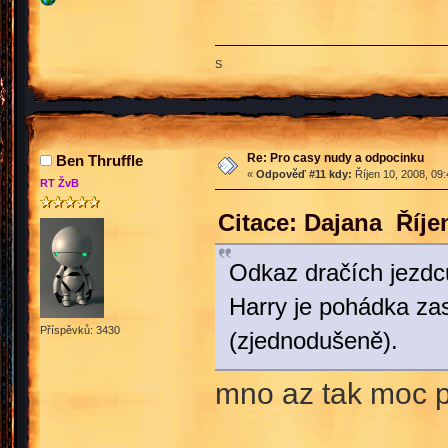
S
Re: Pro casy nudy a odpocinku
Ben Thruffle
«
Odpověď #11 kdy:
Říjen 10, 2008, 09
RT ŽvB
Citace: Dajana Říje
Odkaz dračích jezdc
Harry je pohádka za
Příspěvků: 3430
(zjednodušeně).
mno az tak moc p