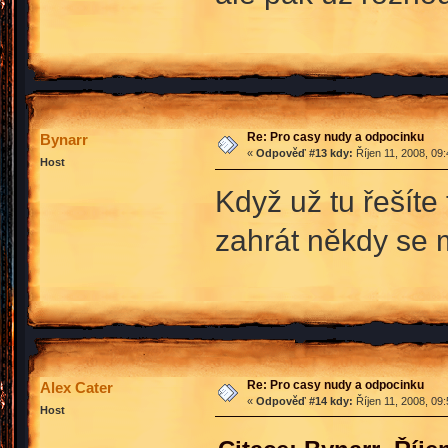
Re: Pro casy nudy a odpocinku
Bynarr
«
Odpověď #13 kdy:
Říjen 11, 2008, 09
Host
Když už tu řešíte
zahrát někdy se 
Re: Pro casy nudy a odpocinku
Alex Cater
«
Odpověď #14 kdy:
Říjen 11, 2008, 09
Host