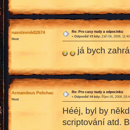
Re: Pro casy nudy a odpocinku
navstevnik82674
«
Odpověď #3 kdy:
Září 06, 2008, 11:4
Host
já bych zahrá
Re: Pro casy nudy a odpocinku
Armandeus Pelichac
«
Odpověď #4 kdy:
Říjen 05, 2008, 03:
Host
Hééj, byl by něk
scriptování atd. 