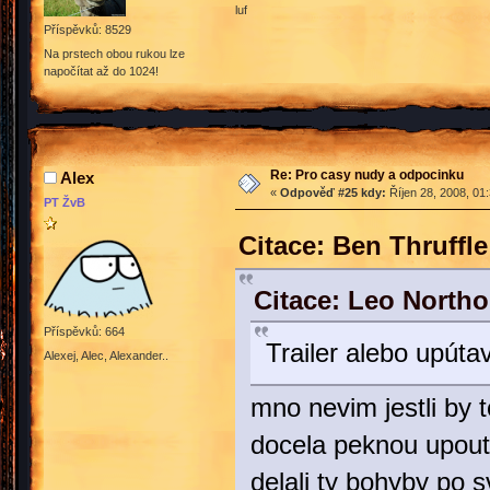
luf
Příspěvků: 8529
Na prstech obou rukou lze
napočítat až do 1024!
Re: Pro casy nudy a odpocinku
Alex
«
Odpověď #25 kdy:
Říjen 28, 2008, 01
PT ŽvB
Citace: Ben Thruffl
Citace: Leo Northo
Příspěvků: 664
Trailer alebo upúta
Alexej, Alec, Alexander..
mno nevim jestli by to
docela peknou upout
delali ty bohyby po s