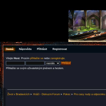
Domů
Nápověda
Přihlásit
Registrovat
Vítejte
Host
. Prosím
přihlašte se
nebo
zaregistrujte
.
Přihlašte se svým uživatelským jménem a heslem.
Život v Bradavicích
»
Hráči - Diskuzni Forum
»
Pokec
»
Pro casy nudy a odpocinku