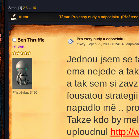
Stran: [
1
]
2
3
...
10
Autor
Téma: Pro casy nudy a odpocinku (Přečteno 
Pro casy nudy a odpocinku
Ben Thruffle
«
kdy:
Srpen 25, 2008, 01:41:46 odpoled
RT ŽvB
Jednou jsem se ta
ema nejede a tak
a tak sem si zavz
fousatou strategi
Příspěvků: 3430
napadlo mě .. pro
Takze kdo by mel 
uploudnul
http:/