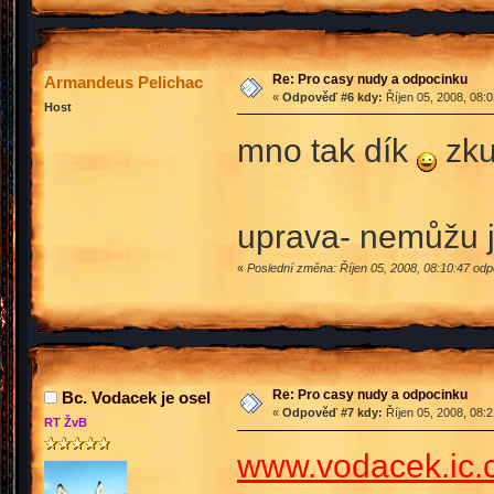
Re: Pro casy nudy a odpocinku
Armandeus Pelichac
«
Odpověď #6 kdy:
Říjen 05, 2008, 08:
Host
mno tak dík
zku
uprava- nemůžu je
«
Poslední změna: Říjen 05, 2008, 08:10:47 od
Re: Pro casy nudy a odpocinku
Bc. Vodacek je osel
«
Odpověď #7 kdy:
Říjen 05, 2008, 08:
RT ŽvB
www.vodacek.ic.