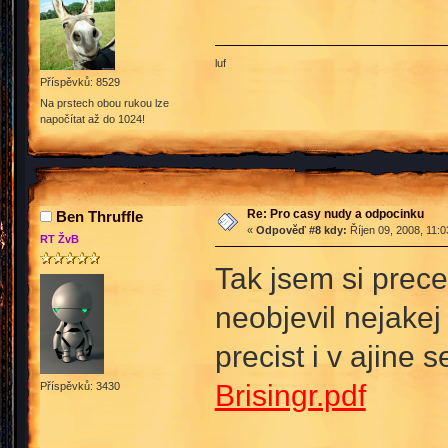
luf
Příspěvků: 8529
Na prstech obou rukou lze
napočítat až do 1024!
Re: Pro casy nudy a odpocinku
Ben Thruffle
«
Odpověď #8 kdy:
Říjen 09, 2008, 11:
RT ŽvB
Tak jsem si prece
neobjevil nejakej 
precist i v ajine
Brisingr.pdf
Příspěvků: 3430