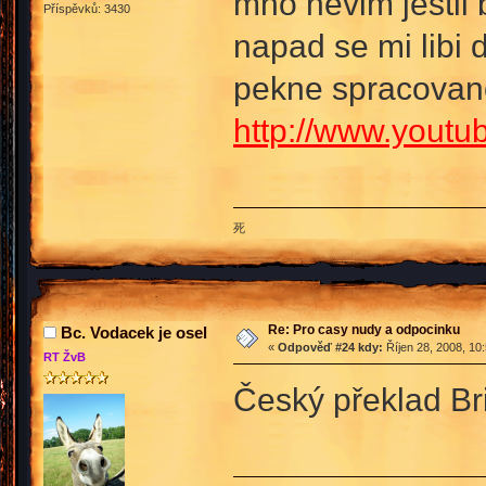
mno nevim jestli b
Příspěvků: 3430
napad se mi libi
pekne spracovano
http://www.you
死
Re: Pro casy nudy a odpocinku
Bc. Vodacek je osel
«
Odpověď #24 kdy:
Říjen 28, 2008, 10
RT ŽvB
Český překlad Bri