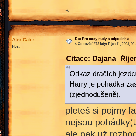
死
Re: Pro casy nudy a odpocinku
Alex Cater
«
Odpověď #12 kdy:
Říjen 11, 2008, 09
Host
Citace: Dajana Říje
Odkaz dračích jezdc
Harry je pohádka za
(zjednodušeně).
pleteš si pojmy f
nejsou pohádky(U 
ale pak už rozho