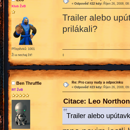
«
Odpověď #22 kdy:
Říjen 26, 2008, 08
Klub ŽvB
Trailer alebo upú
prilákali?
Příspěvků: 1001
‡
Ži a nechaj žiť!
Re: Pro casy nudy a odpocinku
Ben Thruffle
«
Odpověď #23 kdy:
Říjen 26, 2008, 09
RT ŽvB
Citace: Leo Northon
Trailer alebo upútavk