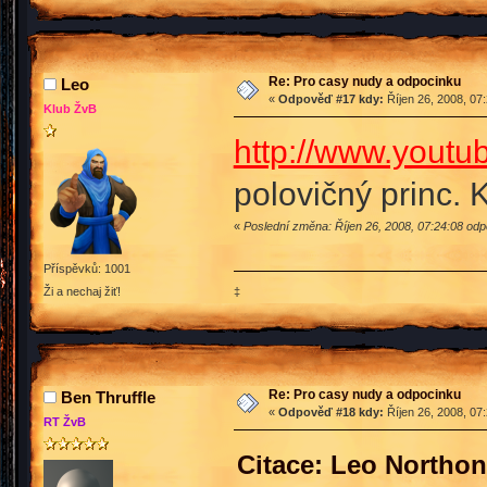
Re: Pro casy nudy a odpocinku
Leo
«
Odpověď #17 kdy:
Říjen 26, 2008, 07
Klub ŽvB
http://www.yout
polovičný princ. 
«
Poslední změna: Říjen 26, 2008, 07:24:08 od
Příspěvků: 1001
‡
Ži a nechaj žiť!
Re: Pro casy nudy a odpocinku
Ben Thruffle
«
Odpověď #18 kdy:
Říjen 26, 2008, 07
RT ŽvB
Citace: Leo Northon