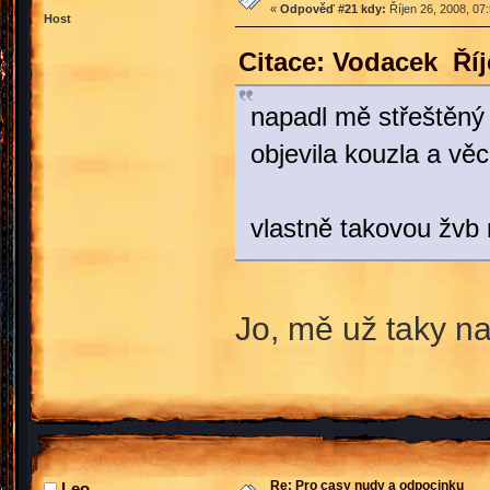
«
Odpověď #21 kdy:
Říjen 26, 2008, 07
Host
Citace: Vodacek Říj
napadl mě střeštěný 
objevila kouzla a věci
vlastně takovou žvb 
Jo, mě už taky na
Re: Pro casy nudy a odpocinku
Leo