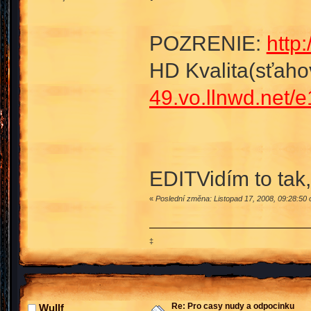
POZRENIE:
http
HD Kvalita(sťaho
49.vo.llnwd.net/
EDITVidím to tak,
«
Poslední změna: Listopad 17, 2008, 09:28:50
‡
Re: Pro casy nudy a odpocinku
Wullf