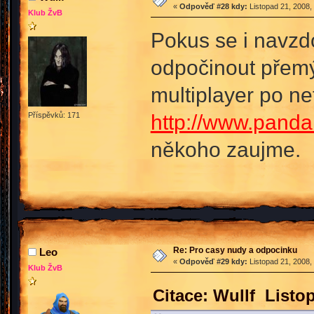
«
Odpověď #28 kdy:
Listopad 21, 2008,
Klub ŽvB
Pokus se i navzdo
odpočinout přemýš
multiplayer po ne
http://www.panda
Příspěvků: 171
někoho zaujme.
Re: Pro casy nudy a odpocinku
Leo
«
Odpověď #29 kdy:
Listopad 21, 2008,
Klub ŽvB
Citace: Wullf Listo