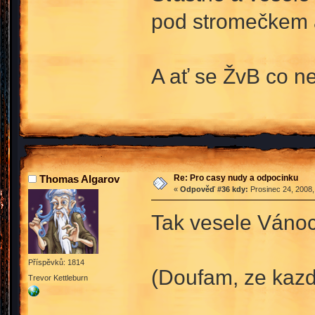
pod stromečkem a
A ať se ŽvB co ne
Re: Pro casy nudy a odpocinku
Thomas Algarov
«
Odpověď #36 kdy:
Prosinec 24, 2008,
Tak vesele Vánoc
Příspěvků: 1814
(Doufam, ze kaz
Trevor Kettleburn