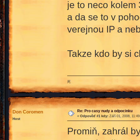
je to neco kolem
a da se to v poho
verejnou IP a neb
Takze kdo by si ch
死
Re: Pro casy nudy a odpocinku
Don Coromen
«
Odpověď #1 kdy:
Září 01, 2008, 11:4
Host
Promiň, zahrál b