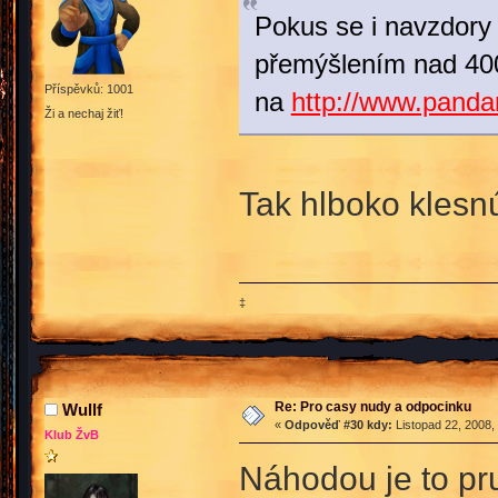
Pokus se i navzdory 
přemýšlením nad 4000 
Příspěvků: 1001
na
http://www.pandan
Ži a nechaj žiť!
Tak hlboko kles
‡
Re: Pro casy nudy a odpocinku
Wullf
«
Odpověď #30 kdy:
Listopad 22, 2008,
Klub ŽvB
Náhodou je to pru