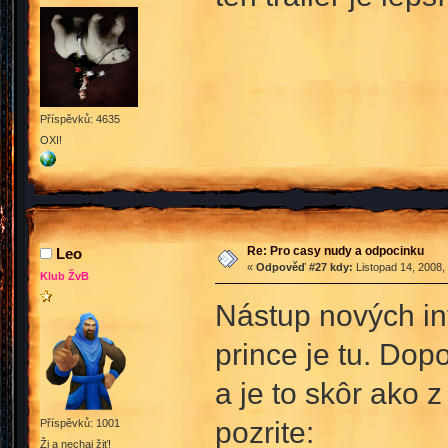
Příspěvků: 4635
OXI!
Re: Pro casy nudy a odpocinku
Leo
«
Odpověď #27 kdy:
Listopad 14, 2008,
Klub ŽvB
Nástup nových info
prince je tu. Dop
a je to skôr ako
pozrite:
Příspěvků: 1001
Ži a nechaj žiť!