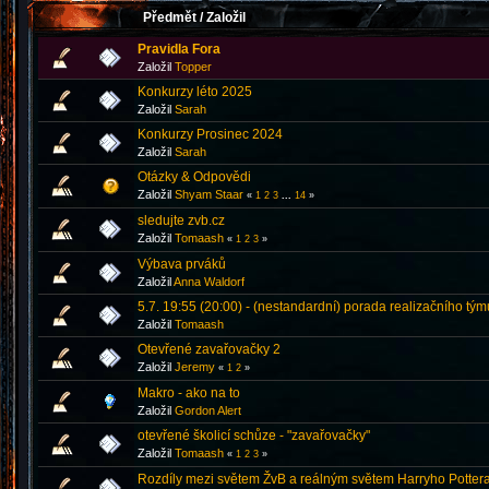
Předmět
/
Založil
Pravidla Fora
Založil
Topper
Konkurzy léto 2025
Založil
Sarah
Konkurzy Prosinec 2024
Založil
Sarah
Otázky & Odpovědi
Založil
Shyam Staar
«
1
2
3
...
14
»
sledujte zvb.cz
Založil
Tomaash
«
1
2
3
»
Výbava prváků
Založil
Anna Waldorf
5.7. 19:55 (20:00) - (nestandardní) porada realizačního tým
Založil
Tomaash
Otevřené zavařovačky 2
Založil
Jeremy
«
1
2
»
Makro - ako na to
Založil
Gordon Alert
otevřené školicí schůze - "zavařovačky"
Založil
Tomaash
«
1
2
3
»
Rozdíly mezi světem ŽvB a reálným světem Harryho Pottera