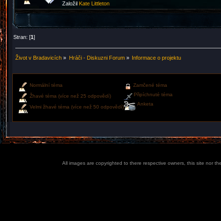
Založil
Kate Littleton
Stran: [
1
]
Život v Bradavicích
»
Hráči - Diskuzni Forum
»
Informace o projektu
Normální téma
Zamčené téma
Připíchnuté téma
Žhavé téma (více než 25 odpovědí)
Anketa
Velmi žhavé téma (více než 50 odpovědí)
All images are copyrighted to there respective owners, this site nor t