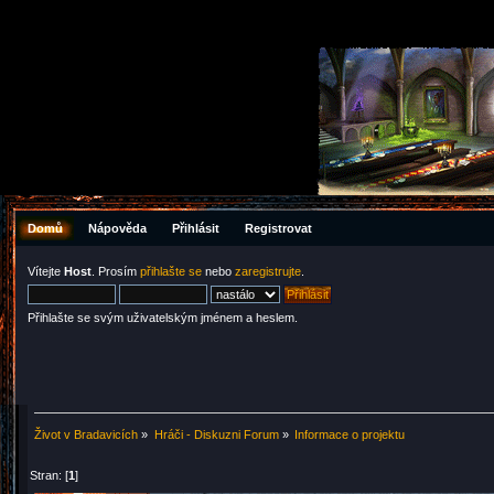
Domů
Nápověda
Přihlásit
Registrovat
Vítejte
Host
. Prosím
přihlašte se
nebo
zaregistrujte
.
Přihlašte se svým uživatelským jménem a heslem.
Život v Bradavicích
»
Hráči - Diskuzni Forum
»
Informace o projektu
Stran: [
1
]